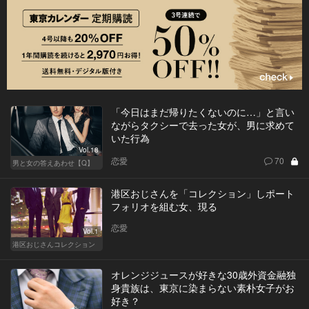
「今日はまだ帰りたくないのに…」と言い
ながらタクシーで去った女が、男に求めて
いた行為
Vol.18
恋愛
70
男と女の答えあわせ【Q】
港区おじさんを「コレクション」しポート
フォリオを組む女、現る
恋愛
Vol.1
港区おじさんコレクション
オレンジジュースが好きな30歳外資金融独
身貴族は、東京に染まらない素朴女子がお
好き？