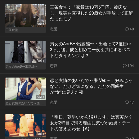
三茶食堂：「家賃は13万5千円、彼氏な
し」現実を直視した29歳女が手放して正解
だったモノ
Vol.1
恋愛
49
三茶食堂
男女のAorB〜出題編〜：出会って3度目or
3ヶ月後。彼と初めて一夜を共にするベス
トなタイミングは？
Vol.1
恋愛
194
男女のAorB〜出題編〜
恋と友情のあいだで～廉 Ver.～：好みじゃ
ない、だけど気になる。ただの同級生
が“女”に見えた夜
Vol.1
恋愛
47
恋と友情のあいだで～廉 Ver.～
「明日、朝早いから帰ります」は真実か？
女が2軒目で帰る理由に気づかぬ男：デー
トの答えあわせ【A】
Vol.1
恋愛
42