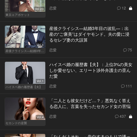
恋愛
12
Vol.23
東京エアポケット
産後クライシス—結婚3年目の波乱—：出
産の“ご褒美”はダイヤモンド。夫の愛に浸
るセレブ妻の大誤算
Vol.1
恋愛
75
産後クライシス—結婚3年目の波乱—
ハイスペ婚の履歴書【夫】：上位3%の美女
しか愛せない、エリート渉外弁護士の歪ん
だ愛
Vol.1
恋愛
111
ハイスペ婚の履歴書【夫】
「二人とも彼女だけど…？」悪気なく答え
る恋人に、言葉を失ったセカンド女の苦悩
恋愛
437
Vol.4
セカンドの逆襲
「なんだよそれ…」告白するつもりで誘っ