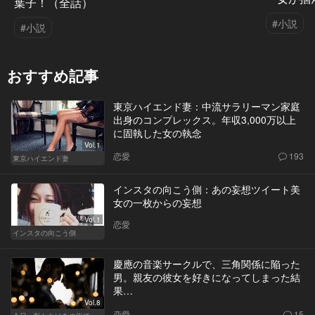
葉子！（全話）
#小説
#小説
おすすめ記事
東京ハイエンド妻：中流サラリーマン家庭
出身のコンプレックス。年収3,000万以上
に固執した女の執念
Vol.1
恋愛
193
東京ハイエンド妻
インスタの向こう側：あの妄想ツイート美
女の一枚からの妄想
Vol.1
恋愛
インスタの向こう側
慶應の音楽サークルで、三角関係に陥った
男。親友の彼女を好きになってしまった結
果…
Vol.8
恋愛
15