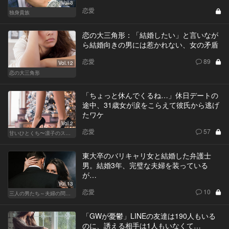
Vol.3
恋愛
独身貴族
恋の大三角形：「結婚したい」と言いなが
ら結婚向きの男には惹かれない、女の矛盾
恋愛
89
Vol.12
恋の大三角形
「ちょっと休んでくるね…」休日デートの
途中、31歳女が涙をこらえて彼氏から逃げ
たワケ
Vol.2
恋愛
57
甘いひとくち〜凛子のスイーツ探訪記〜
東大卒のバリキャリ女と結婚した弁護士
男。結婚3年、完璧な夫婦を装っている
が…
Vol.13
恋愛
10
三人の男たち～夫婦の問題～
「GWが憂鬱」LINEの友達は190人もいる
のに、誘える相手は1人もいなくて…