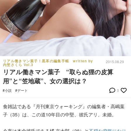
リアル働きマン葉子！黒革の編集手帳 written by
2015.08.29
内埜さくら Vol.3
リアル働きマン葉子 “取らぬ狸の皮算
用”と“笠地蔵”、女の選択は？
#小説
#デート
0
食雑誌である『月刊東京ウォーキング』の編集者・高嶋葉
子（35）は、この道10年目の中堅、彼氏アリ、未婚。
今夜は本命彼氏である橘 京太郎（28）と
不穏な空気になり