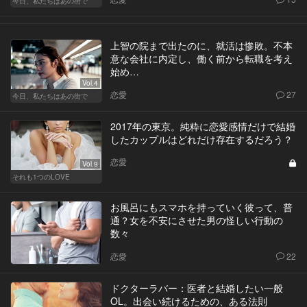
今日、私たちはあの街で
上智の院まで出たのに、就活は惨敗。不本
意な会社に内定し、働く前から転職を考え
始め…
Vol.4
恋愛
27
今日、私たちはあの街で
2017年の東京。純粋に恋愛感情だけで結婚
したカップルはどれだけ存在するだろう？
恋愛
Vol.9
それも1つのLOVE
お風呂にもスマホを持っていく彼って、普
通？女を不安にさせた男の怪しい行動の
数々
恋愛
22
ドクターラバー：医者と結婚したい一般
OL。出会い続けるための、ある法則