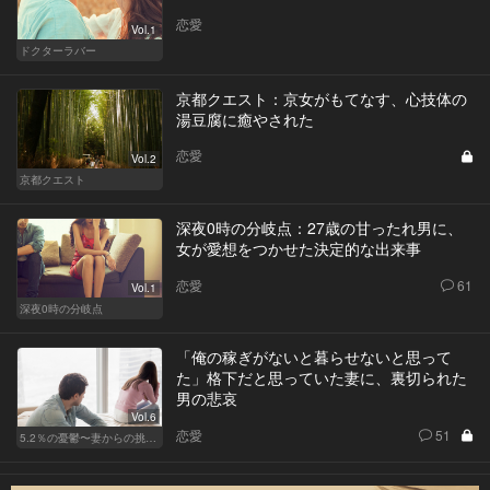
恋愛
Vol.1
ドクターラバー
京都クエスト：京女がもてなす、心技体の
湯豆腐に癒やされた
恋愛
Vol.2
京都クエスト
深夜0時の分岐点：27歳の甘ったれ男に、
女が愛想をつかせた決定的な出来事
恋愛
61
Vol.1
深夜0時の分岐点
「俺の稼ぎがないと暮らせないと思って
た」格下だと思っていた妻に、裏切られた
男の悲哀
Vol.6
恋愛
51
5.2％の憂鬱〜妻からの挑戦状〜