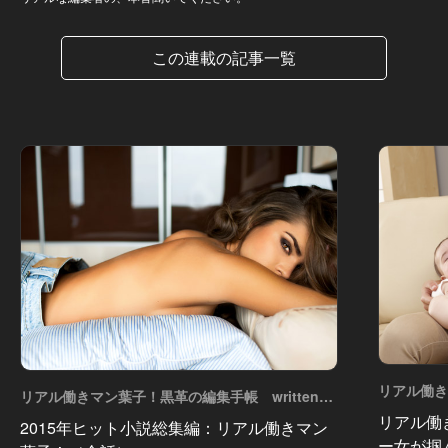
この連載の記事一覧
リアル働き
リアル働きマン葉子！黒革の編集手帳 written
by 内埜さく
by 内埜さくら Vol.18
リアル働
2015年ヒット小説総集編：リアル働きマン
ー女が掴