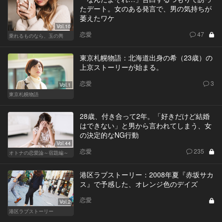
たデート。女のある発言で、男の気持ちが
萎えたワケ
Vol.10
恋愛
47
乗れるものなら、玉の輿
東京札幌物語：北海道出身の希（23歳）の
上京ストーリーが始まる。
恋愛
3
Vol.1
東京札幌物語
28歳、付き合って2年。「好きだけど結婚
はできない」と男から言われてしまう、女
の決定的なNG行動
Vol.44
恋愛
235
オトナの恋愛論～宿題編～
港区ラブストーリー：2008年夏『赤坂サカ
ス』で予感した、オレンジ色のデイズ
恋愛
Vol.2
港区ラブストーリー