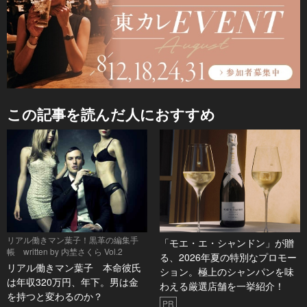
この記事を読んだ人におすすめ
リアル働きマン葉子！黒革の編集手
「モエ・エ・シャンドン」が贈
帳 written by 内埜さくら Vol.2
る、2026年夏の特別なプロモー
リアル働きマン葉子 本命彼氏
ション。極上のシャンパンを味
は年収320万円、年下。男は金
わえる厳選店舗を一挙紹介！
を持つと変わるのか？
PR