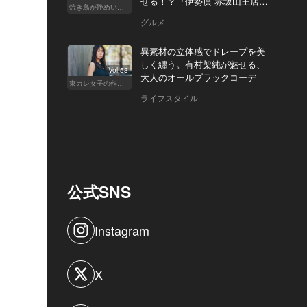
せる！？『伊勢廣 赤坂山王店』
焼き鳥が艶めいてきた
へ
グルメ
異素材の立体感でドレープを美
しく纏う。有村架純が魅せる、
Vol.53
大人のオールブラックコーデ
東カレ女子の作り方
ライフスタイル
公式SNS
Instagram
X