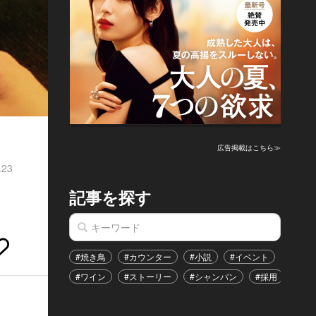
広告掲載はこちら≫
.23
記事を探す
#焼き鳥
#カウンター
#小説
#イベント
#港区
#ワイン
#ストーリー
#シャンパン
#採用
#恋