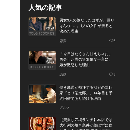
人気の記事
男女3人の旅だったはずが、帰り
は2人に…。1人の女性が残ると
Vol.74
決めた理由
TOUGH COOKIES
恋愛
6
「今日はたくさん甘えちゃお」
再会した母の無邪気な一言に、
Vol.73
娘が激怒した理由
TOUGH COOKIES
恋愛
9
焼き鳥通が熱狂する渋谷の隠れ
家『とり茶太郎』。14年目も予
約困難であり続ける理由
グルメ
【贅沢な穴場ランチ】本店では
大行列の焼き鳥丼が並ばずに食
Vol.7