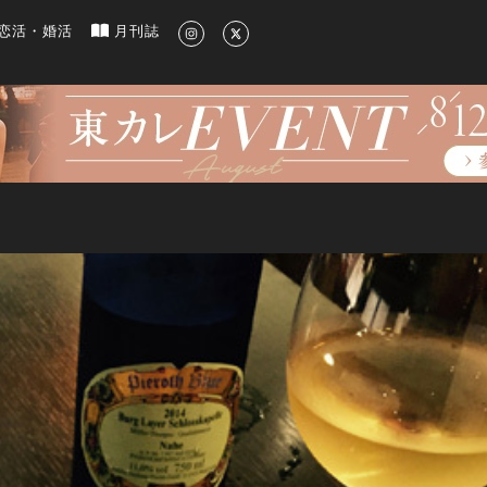
新のグルメ、洗練されたライフスタイル情報
恋活・婚活
月刊誌