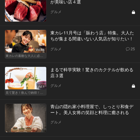
が美味い店４選
グルメ
東カレ11月号は「賑わう店」特集。大人た
ちが集まる間違いない人気店が知りたい！
グルメ
25
Vol.66
東カレの素敵な大人に必要なこと
まるで科学実験！驚きのカクテルが飲める
店３選
グルメ
Vol.1
見て驚き！飲んで納得！進化系酒カタログ
青山の隠れ家小料理屋で、しっとり和食デ
ート。美人女将の笑顔と料理に癒される
グルメ