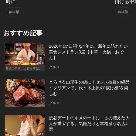
町に
掛ける中
#中華
#中華
おすすめ記事
2026年は“口福”な1年に。新年に訪れたい
美食レストラン3選【中華・火鍋・おで
ん】
Vol.3
グルメ
背徳の年末、上質な年始。
とろける山形牛の虜に！センス抜群の絶品
イタリアンで、代々木上原の“抜け感”を楽
しむ
グルメ
渋谷デートのキメの一手に！舌の肥えた大
人が重宝する、気軽だけど本格派な名店4
選
Vol.1