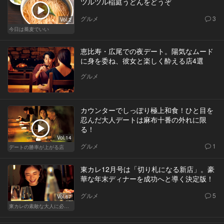
ツルツル稲庭うどんをどうぞ
グルメ
3
Vol.2
今日は蕎麦でいい
恵比寿・広尾での夜デート。陽気なムード
に身を委ね、彼女と楽しく酔える店4選
グルメ
カウンターでしっぽり極上和食！ひと目を
忍んだ大人デートは麻布十番の外れに限
る！
Vol.14
グルメ
1
デートの勝率が上がる店
東カレ12月号は「切り札になる新店」。豪
華な年末ディナーを成功へと導く決定版！
グルメ
5
Vol.67
東カレの素敵な大人に必要なこと