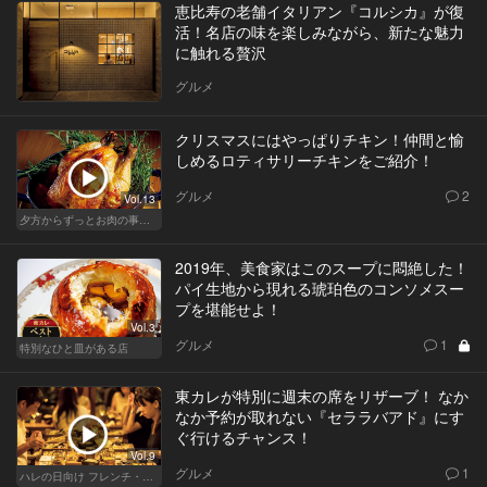
恵比寿の老舗イタリアン『コルシカ』が復
活！名店の味を楽しみながら、新たな魅力
に触れる贅沢
グルメ
クリスマスにはやっぱりチキン！仲間と愉
しめるロティサリーチキンをご紹介！
グルメ
2
Vol.13
夕方からずっとお肉の事を考えてる貴方へ
2019年、美食家はこのスープに悶絶した！
パイ生地から現れる琥珀色のコンソメスー
プを堪能せよ！
Vol.3
グルメ
1
特別なひと皿がある店
東カレが特別に週末の席をリザーブ！ なか
なか予約が取れない『セララバアド』にす
ぐ行けるチャンス！
Vol.9
グルメ
1
ハレの日向け フレンチ・高級店