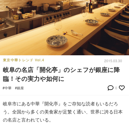
東京中華トレンド Vol.4
2015.03.30
岐阜の名店「開化亭」のシェフが銀座に降
臨！その実力や如何に
#中華
#銀座
0
岐阜市にある中華『開化亭』をご存知な読者もいるだろ
う。全国から多くの美食家が足繁く通い、世界に誇る日本
の名店と言われている。