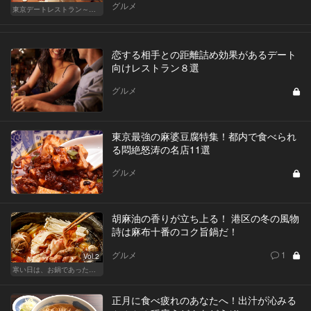
グルメ
東京デートレストラン～日常編～
恋する相手との距離詰め効果があるデート
向けレストラン８選
グルメ
東京最強の麻婆豆腐特集！都内で食べられ
る悶絶怒涛の名店11選
グルメ
胡麻油の香りが立ち上る！ 港区の冬の風物
詩は麻布十番のコク旨鍋だ！
グルメ
1
Vol.2
寒い日は、お鍋であったかデート！東京の名店へ
正月に食べ疲れのあなたへ！出汁が沁みる