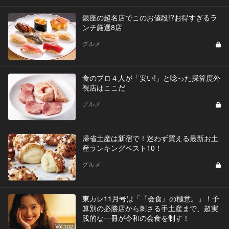
銀座の超名店でこのお値段!?お得すぎるラ
ンチ厳選8店
グルメ
食のプロ４人が「安い!」と唸った採算度外
視店はここだ
グルメ
帰省土産は新宿で！迷わず買える最新お土
産ランキングベスト10！
グルメ
東カレ11月号は「『会食』の極意。」！予
算別の必勝店から刺さる手土産まで、超実
践的な一冊が令和の会食を制す！
Vol.102