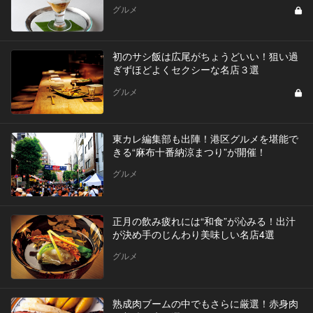
グルメ
初のサシ飯は広尾がちょうどいい！狙い過
ぎずほどよくセクシーな名店３選
グルメ
東カレ編集部も出陣！港区グルメを堪能で
きる“麻布十番納涼まつり”が開催！
グルメ
正月の飲み疲れには“和食”が沁みる！出汁
が決め手のじんわり美味しい名店4選
グルメ
熟成肉ブームの中でもさらに厳選！赤身肉