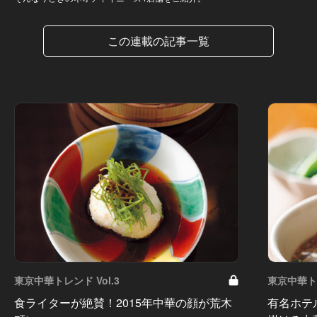
この連載の記事一覧
東京中華トレンド Vol.3
東京中華トレ
食ライターが絶賛！2015年中華の顔が荒木
有名ホテ