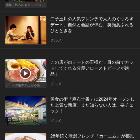
編集・鮓谷の東京“コスパ”カレンダー
二子玉川の人気フレンチで大人のくつろぎ
デート。自然と会話が弾む、笑顔あふれる
ひとときを
グルメ
この店が肉デートの王様だ！目の前でカッ
トしてくれる分厚いローストビーフが絶
品！
Vol.4
グルメ
デートの勝率が上がる店
美食の街「麻布十番」に2024年オープンし
た上質な新店。まだ知らない人は、要チェ
ック！
グルメ
28年続く老舗フレンチ『カーエム』が都民