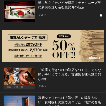
筆に見立てたパイが斬新！チャイニーズ界
に新風を送り込む恵比寿の新店
グルメ
「銀座で行きつけの鮨店をつくる」そんな
願いを叶えてくれる、雰囲気も味も魅力的
な3軒
Vol.3
グルメ
「銀座」の表と裏。
凄腕シェフたちは「旨い店」の嗅覚も鋭
い！食材探しの旅で見つけた、地方の名店