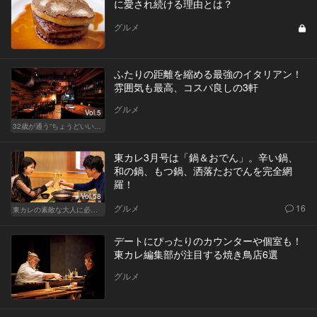
に愛され続ける理由とは？
グルメ
ふたりの距離を縮める最強のイタリアン！
雰囲気も最高、コスパ良しの3軒
グルメ
Vol.5
32歳が通う“ちょうどいい”価格の店
東カレ3月号は「鍋＆おでん」。辛い鍋、
和の鍋、もつ鍋、洒落たおでんを完全網
羅！
Vol.58
グルメ
16
東カレの素敵な大人に必要なこと
デートにぴったりのカウンターや個室も！
東カレ編集部が注目する焼き鳥店6選
グルメ