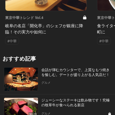
東京中華トレンド Vol.4
東京中華トレ
岐阜の名店「開化亭」のシェフが銀座に降
食ライタ
臨！その実力や如何に
町に
#中華
#中華
おすすめ記事
会話が弾むカウンターで、上質なもつ焼き
を愉しむ。デートが盛り上がる人気店だ！
グルメ
ジューシーなステーキは飲み物です！究極
の牧草牛が食べられる新店
グルメ
Vol.15