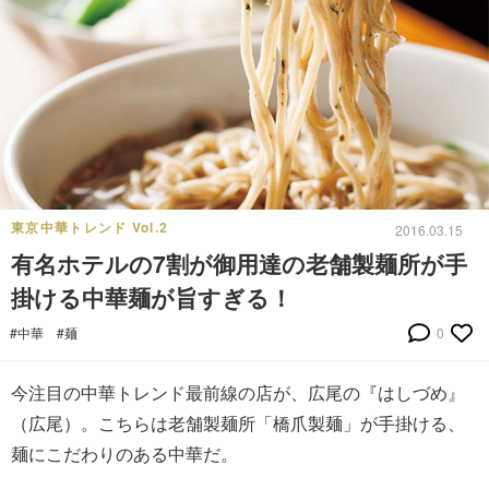
東京中華トレンド Vol.2
2016.03.15
有名ホテルの7割が御用達の老舗製麺所が手
掛ける中華麺が旨すぎる！
#中華
#麺
0
今注目の中華トレンド最前線の店が、広尾の『はしづめ』
（広尾）。こちらは老舗製麺所「橋爪製麺」が手掛ける、
麺にこだわりのある中華だ。