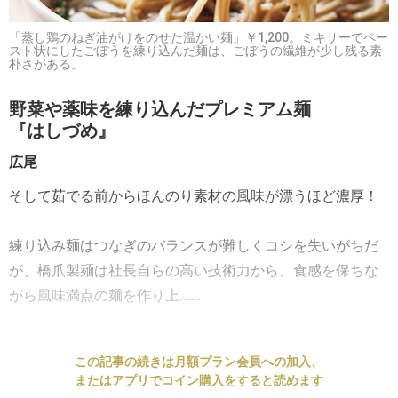
「蒸し鶏のねぎ油がけをのせた温かい麺」￥1,200。ミキサーでペー
スト状にしたごぼうを練り込んだ麺は、ごぼうの繊維が少し残る素
朴さがある。
野菜や薬味を練り込んだプレミアム麺
『はしづめ』
広尾
そして茹でる前からほんのり素材の風味が漂うほど濃厚！
練り込み麺はつなぎのバランスが難しくコシを失いがちだ
が、橋爪製麺は社長自らの高い技術力から、食感を保ちな
がら風味満点の麺を作り上......
この記事の続きは月額プラン会員への加入、
またはアプリでコイン購入をすると読めます