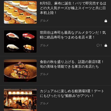
8月5日、麻布に誕生！パリで即完売するほ
どの大人気チーズが極上スイーツと共に日
本初上陸！
グルメ
世田谷は寿司も最高なグルメタウンだ！気
軽に絶品寿司をつまめる名店４選！
グルメ
1
食欲の秋を盛り上げる、話題の新店5選！
旬の美味を堪能できる東京の名店たち
グルメ
カジュアルに楽しめる鮨酒場3選！デート
にもぴったりな“鮨飲み”がアツい！
グルメ