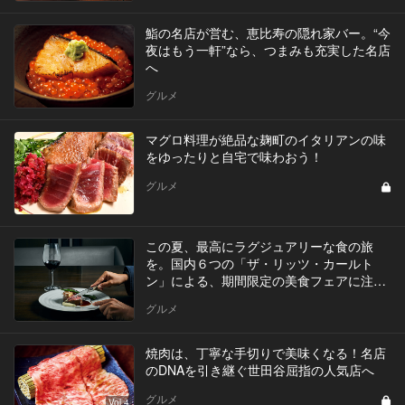
鮨の名店が営む、恵比寿の隠れ家バー。“今
夜はもう一軒”なら、つまみも充実した名店
へ
グルメ
マグロ料理が絶品な麹町のイタリアンの味
をゆったりと自宅で味わおう！
グルメ
この夏、最高にラグジュアリーな食の旅
を。国内６つの「ザ・リッツ・カールト
ン」による、期間限定の美食フェアに注
目！
グルメ
焼肉は、丁寧な手切りで美味くなる！名店
のDNAを引き継ぐ世田谷屈指の人気店へ
グルメ
Vol.4