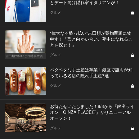
とデート向け隠れ家イタリアンが！
グルメ
“偉大なる酔っ払い”吉田類が薬物問題に物
申す！「己と向かい合い、夢中になれるこ
とを探せ！」
Vol.15
グルメ
吉田類の酔いどれ時事放談
ベタベタな手土産は卒業！銀座で誰もが知
っている名店の隠れ手土産7選
グルメ
お待たせいたしました！8/3から『銀座ライ
オン GINZA PLACE店』がリニューアル
オープン！
グルメ