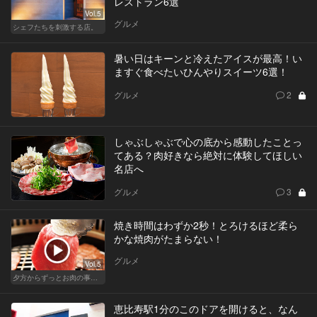
レストラン6選
Vol.5
グルメ
シェフたちを刺激する店。
暑い日はキーンと冷えたアイスが最高！い
ますぐ食べたいひんやりスイーツ6選！
グルメ
2
しゃぶしゃぶで心の底から感動したことっ
てある？肉好きなら絶対に体験してほしい
名店へ
グルメ
3
焼き時間はわずか2秒！とろけるほど柔ら
かな焼肉がたまらない！
グルメ
Vol.5
夕方からずっとお肉の事を考えてる貴方へ
恵比寿駅1分のこのドアを開けると、なん