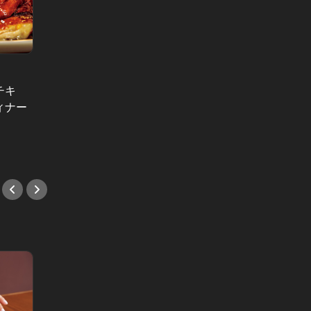
エスニック
チキ
ホテルのバーは大人の社交場！上質
味だけ
ィナー
な出逢いが期待できる名店４選
南米エ
#BAR
#デー