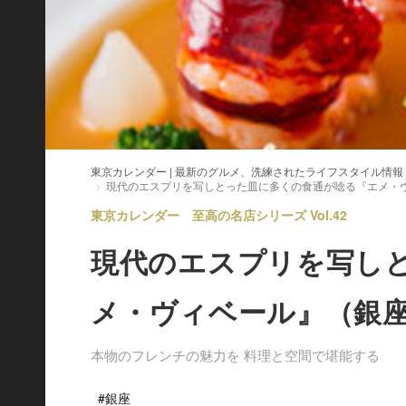
東京カレンダー | 最新のグルメ、洗練されたライフスタイル情報
現代のエスプリを写しとった皿に多くの食通が唸る『エメ・
東京カレンダー 至高の名店シリーズ Vol.42
現代のエスプリを写し
メ・ヴィベール』（銀
本物のフレンチの魅力を 料理と空間で堪能する
#銀座