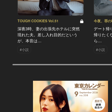
TOUGH COOKIES Vol.51
今夜、罪の味を
深夜3時、妻の出張先ホテルに突然
デート帰
現れた夫。差し入れ目的だという
帰りたく
が、本音は…
ら…
#小説
#小説