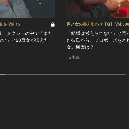
 Vol.15
男と女の答えあわせ【Q】 Vol.30
り、タクシーの中で「まだ
「結婚は考えられない」と言
ない」と23歳女が伝えた
た彼氏から、プロポーズをさ
女。勝因は？
#小説