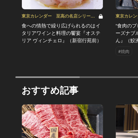
東京カレンダー 至高の名店シリーズ
東京カレン
Vol.43
Vol.41
食への情熱で繰り広げられるのはイ
“食肉の
タリアワインと料理の饗宴『オステ
ーズナブ
リア ヴィンチェロ』（新宿行苑前）
ん』（鮫
#焼肉
おすすめ記事