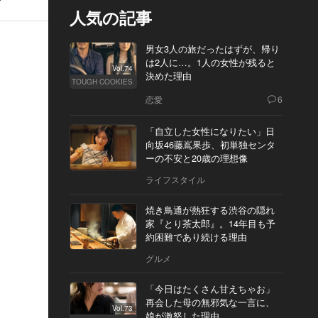
人気の記事
男女3人の旅だったはずが、帰り
は2人に…。1人の女性が残ると
Vol.74
決めた理由
TOUGH COOKIES
恋愛
6
「自立した女性になりたい」日
向坂46藤嶌果歩、初単独センタ
ーの不安と20歳の理想像
ライフスタイル
焼き鳥通が熱狂する渋谷の隠れ
家『とり茶太郎』。14年目も予
約困難であり続ける理由
グルメ
「今日はたくさん甘えちゃお」
再会した母の無邪気な一言に、
Vol.73
娘が激怒した理由