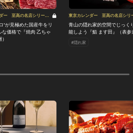
ダー 至高の名店シリーズ
東京カレンダー 至高の名店シリ
Vol.40
プロ“が見極めた国産牛をリ
青山の隠れ家的空間でじっく
ルな価格で『焼肉 乙ちゃ
能しよう『鮨 ます田』（表参
洲）
#隠れ家