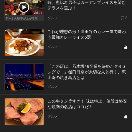
時、恵比寿男子はガーデンプレイスを望む
テラスを選ぶ！
Vol.21
グルメ
2
デートの勝率が上がる店
これが理想の形！世田谷のカレー屋で味わ
う最強カレーライス5選
グルメ
「この店は、乃木坂46卒業を決めたタイミ
ングで…」樋口日奈が大切な人と行く、恵
比寿の焼き鳥店とは
グルメ
この牛タン旨すぎ！ 味は特上、値段は格安
な焼肉の名店はココだ！
グルメ