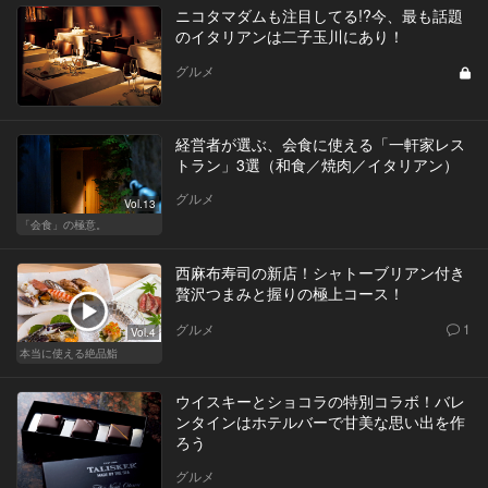
ニコタマダムも注目してる!?今、最も話題
のイタリアンは二子玉川にあり！
グルメ
経営者が選ぶ、会食に使える「一軒家レス
トラン」3選（和食／焼肉／イタリアン）
グルメ
Vol.13
「会食」の極意。
西麻布寿司の新店！シャトーブリアン付き
贅沢つまみと握りの極上コース！
グルメ
1
Vol.4
本当に使える絶品鮨
ウイスキーとショコラの特別コラボ！バレ
ンタインはホテルバーで甘美な思い出を作
ろう
グルメ