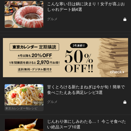
こんな寒い日は鍋に決まり！女子が喜ぶお
しゃれデート鍋4選
グルメ
甘くとろける新たまねぎは今が旬！簡単で
食べごたえある満足レシピ3選
グルメ
Vol.11
東京カレンダー旬レシピ
じんわり体にしみわたる…！ 今こそ食べた
い絶品スープ10選