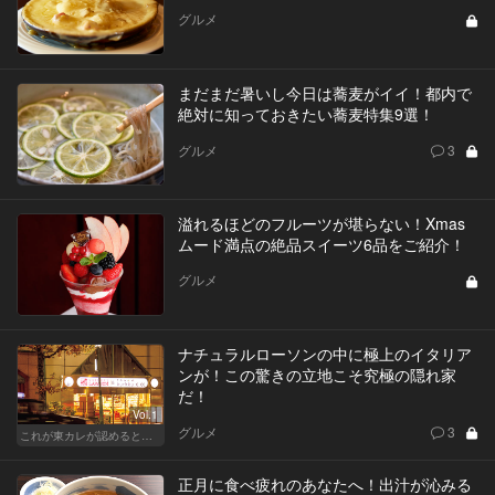
グルメ
まだまだ暑いし今日は蕎麦がイイ！都内で
絶対に知っておきたい蕎麦特集9選！
グルメ
3
溢れるほどのフルーツが堪らない！Xmas
ムード満点の絶品スイーツ6品をご紹介！
グルメ
ナチュラルローソンの中に極上のイタリア
ンが！この驚きの立地こそ究極の隠れ家
だ！
Vol.1
グルメ
3
これが東カレが認めるとっておきの隠れ家
正月に食べ疲れのあなたへ！出汁が沁みる