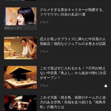
グルメすぎる美女キャスターが熱愛する、
ツウでウマい渋谷の名店11選
グルメ
Vol.10
表紙カレンダー
恋人が喜ぶサプライズに満ちた中目黒の人
気鮨店！強烈なビジュアルの太巻きが話題
グルメ
これで並ばずに入れるかも！？行列が絶え
ない中目黒『鳥よし』から徒歩10秒に分店
がオープン！
グルメ
これぞ大阪・焼き鳥、抜群のチーム力と迫
力のある空気！先端を走り続ける『焼鳥市
松』の魅力とは