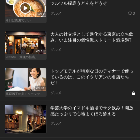
ツルツル稲庭うどんをどうぞ
グルメ
3
Vol.2
今日は蕎麦でいい
大人の社交場として進化する東京の立ち飲
み。いま注目の個性派ストリート酒場5軒
グルメ
Vol.13
2025年、最強の新店。
トップモデルが特別な日のディナーで使っ
ているのは、このイタリアンの名店たち
だ！
Vol.41
グルメ
高垣麗子の美チャージディナー
学芸大学のイマドキ酒場でサク飲み！開放
感たっぷりで心地よくほろ酔える
グルメ