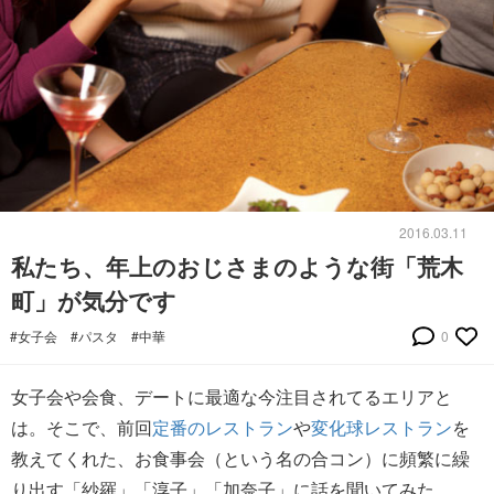
2016.03.11
私たち、年上のおじさまのような街「荒木
町」が気分です
#女子会
#パスタ
#中華
0
女子会や会食、デートに最適な今注目されてるエリアと
は。そこで、前回
定番のレストラン
や
変化球レストラン
を
教えてくれた、お食事会（という名の合コン）に頻繁に繰
り出す「紗羅」「淳子」「加奈子」に話を聞いてみた。