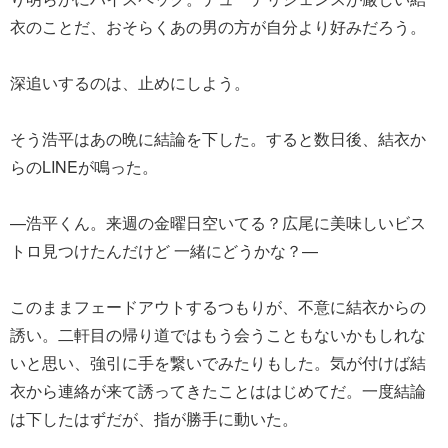
衣のことだ、おそらくあの男の方が自分より好みだろう。
深追いするのは、止めにしよう。
そう浩平はあの晩に結論を下した。すると数日後、結衣か
らのLINEが鳴った。
—浩平くん。来週の金曜日空いてる？広尾に美味しいビス
トロ見つけたんだけど 一緒にどうかな？—
このままフェードアウトするつもりが、不意に結衣からの
誘い。二軒目の帰り道ではもう会うこともないかもしれな
いと思い、強引に手を繋いでみたりもした。気が付けば結
衣から連絡が来て誘ってきたことははじめてだ。一度結論
は下したはずだが、指が勝手に動いた。