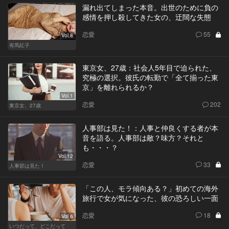
漏れ出てしまった本音。出世のために負の
感情を押し殺してきた女の、迂闊な失態
恋愛
55
Vol.8
有馬紅子
東京女、27歳：社会人5年目で迫られた、
究極の選択。彼氏の転勤で「全て揃った東
京」を離れられるか？
Vol.1
恋愛
202
東京女、27歳
人事部は見た！：人事と仲良くする者が本
音を語る。人事部は敵？味方？それと
も・・・？
Vol.12
恋愛
33
人事部は見た！
「この人、モラ傾向ある？」初めての海外
旅行で女が気になった、彼の恐ろしい一面
恋愛
18
Vol.6
いつだって、どこだって