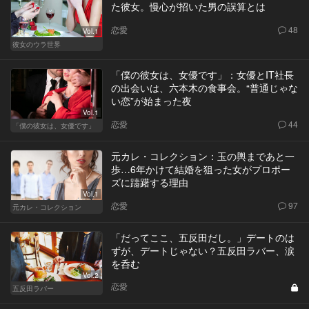
た彼女。慢心が招いた男の誤算とは
恋愛
48
Vol.1
彼女のウラ世界
「僕の彼女は、女優です」：女優とIT社長
の出会いは、六本木の食事会。“普通じゃな
い恋”が始まった夜
Vol.1
恋愛
44
「僕の彼女は、女優です」
元カレ・コレクション：玉の輿まであと一
歩…6年かけて結婚を狙った女がプロポー
ズに躊躇する理由
Vol.1
恋愛
97
元カレ・コレクション
「だってここ、五反田だし。」デートのは
ずが、デートじゃない？五反田ラバー、涙
を呑む
Vol.2
恋愛
五反田ラバー