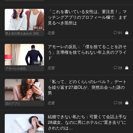
「これを書いている女性は、要注意！」マ
ッチングアプリのプロフィール欄で、まず
見るべき箇所は
Vol.62
恋愛
91
男と女の答えあわせ【A】
アモーレの反乱：「僕を捨てることを許そ
う」主導権を捨てられない年上夫のプライ
ド
Vol.10
恋愛
28
アモーレの反乱
「私って、どのくらいのレベル？」デート
を繰り返す27歳OLが、突然出会った謎の
男
Vol.2
恋愛
26
恋のアプリ
結婚できない私たち：可愛くて会話上手な
28歳女。なのに男にホテルに“置き去り”に
されたのは…
Vol.1