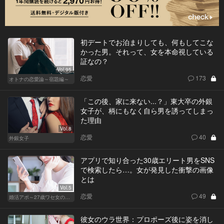
初デートでお泊まりしても、何もしてこな
かった男。それって、女を本命視している
証なの？
Vol.95
恋愛
173
オトナの恋愛論～宿題編～
「この後、家に来ない...？」東大卒の外銀
女子が、柄にもなく自ら男を誘ってしまっ
た理由
Vol.8
恋愛
40
外銀女子
アプリで知り合った30歳エリート男をSNS
で検索したら…。女が発見した衝撃の画像
とは
Vol.5
恋愛
49
婚活アポ～27歳ワセ女の場合～
彼女のウラ世界：プロポーズ後に姿を消し