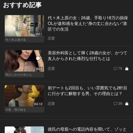
おすすめ記事
代々木上原の女：26歳、手取り18万の損保
OLが違和感を覚えた“身の丈に合わない”港
区での生活
Vol.1
恋愛
代々木上原の女
美容外科医として輝く28歳の女が、かつて
友人からされた痛烈な仕打ちとは
恋愛
76
Vol.3
時計じかけの女たち
初デートも2回目も、いい雰囲気でも2軒目
に行かずに解散する男。その理由とは？
恋愛
26
Vol.12
今夜、罪の味を
彼氏の母親への電話内容を聞いて、ゾッと