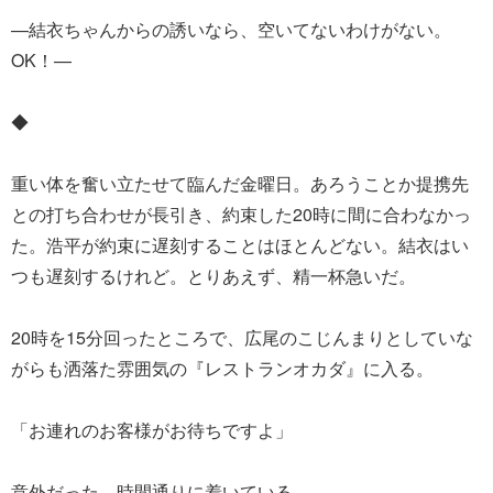
—結衣ちゃんからの誘いなら、空いてないわけがない。
OK！—
◆
重い体を奮い立たせて臨んだ金曜日。あろうことか提携先
との打ち合わせが長引き、約束した20時に間に合わなかっ
た。浩平が約束に遅刻することはほとんどない。結衣はい
つも遅刻するけれど。とりあえず、精一杯急いだ。
20時を15分回ったところで、広尾のこじんまりとしていな
がらも洒落た雰囲気の『レストランオカダ』に入る。
「お連れのお客様がお待ちですよ」
意外だった。時間通りに着いている。