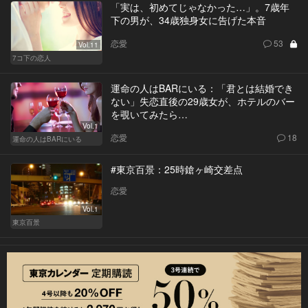
「実は、初めてじゃなかった…」。7歳年
下の男が、34歳独身女に告げた本音
恋愛
53
Vol.11
7コ下の恋人
運命の人はBARにいる：「君とは結婚でき
ない」失恋直後の29歳女が、ホテルのバー
を覗いてみたら…
Vol.1
恋愛
18
運命の人はBARにいる
#東京百景：25時鎗ヶ崎交差点
恋愛
Vol.1
東京百景