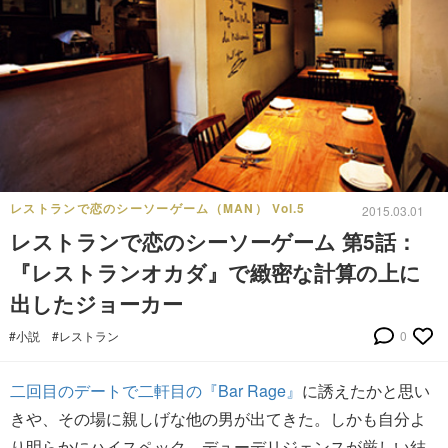
レストランで恋のシーソーゲーム（MAN） Vol.5
2015.03.01
レストランで恋のシーソーゲーム 第5話：
『レストランオカダ』で緻密な計算の上に
出したジョーカー
#小説
#レストラン
0
二回目のデートで二軒目の『Bar Rage』
に誘えたかと思い
きや、その場に親しげな他の男が出てきた。しかも自分よ
り明らかにハイスペック。デューデリジェンスが厳しい結