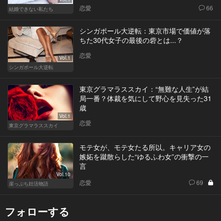
恋愛
66
結婚できない私たち
シンガポール大逆転：東京市場で価値が落
ちた30代女子の最後の砦とは...？
恋愛
Vol.1
シンガポール大逆転
東京グラマラススカイ：“無難な人生”が結
局一番？体裁を気にして野心を見失った31
歳
Vol.1
恋愛
東京グラマラススカイ
モテ女が、モテ女たる所以。キャリア女の
嫉妬を蹴散らした“ゆるふわ女”の衝撃の一
言
Vol.10
恋愛
69
崖っぷち妊活物語
フォローする