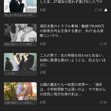
した女…27歳女が思わず逃げ出したワケ
恋愛
30
Vol.316
男と女の答えあわせ【A】
港区夫妻のトラブル事例：離婚で8,000万
の財産分与を主張する妻が、夫の“ある策
略”にハマり…
Vol.1
恋愛
45
港区夫妻のトラブル事例
二人の男で：女の本能を狂わせた出会い。
結婚に最適な彼がいようとも、抗えないほ
どに
Vol.1
恋愛
二人の男で
公園の魔女たち〜幼受の世界〜：「港区
は、小学校受験では遅いのよ」ママ友から
の忠告に地方出身の女は…
Vol.1
恋愛
95
公園の魔女たち〜幼受の世界〜