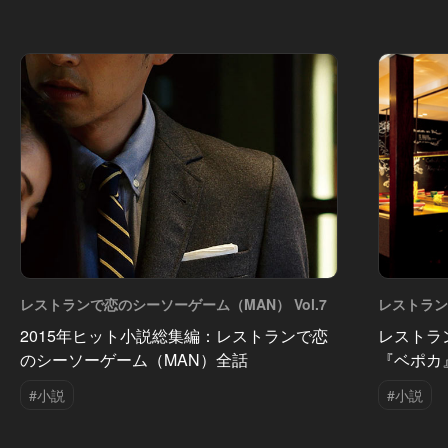
レストランで恋のシーソーゲーム（MAN） Vol.7
レストラン
Vol.6
2015年ヒット小説総集編：レストランで恋
レストラ
のシーソーゲーム（MAN）全話
『ベポカ
#小説
#小説