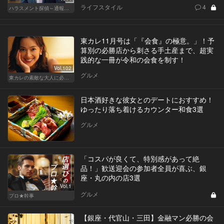
ライフスタイル
4
ハラスメント探偵～通報編～
東カレ11月号は「『会食』の極意。」！予
算別の必勝店から刺さる手土産まで、超実
践的な一冊が令和の会食を制す！
Vol.102
グルメ
東カレの素敵な大人に必要なこと
日本酒好きな彼女とのデートにおすすめ！
ゆったり落ち着けるカウンター和食3選
グルメ
「コスパが良くて、特別感があって絶
品！」歓送迎会の参加者全員が喜ぶ、銀
座・丸の内の店3選
Vol.1
グルメ
プロ★幹事
【銀座・代官山・三田】金融マン必勝の会