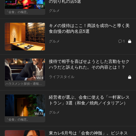
の切り札の店5選
Vol.8
グルメ
「会食」の極意。
キメの接待はここ！商談を成功へと導く美
食自慢の都内名店5選
グルメ
1
接待で相手を喜ばせようとした言動をセク
ハラだと訴えられた。その内容とは！？
ライフスタイル
Vol.9
ハラスメント探偵～通報編～
経営者が選ぶ、会食に使える「一軒家レス
トラン」3選（和食／焼肉／イタリアン）
グルメ
Vol.13
「会食」の極意。
東カレ6月号は「会食の神髄」。ビジネス