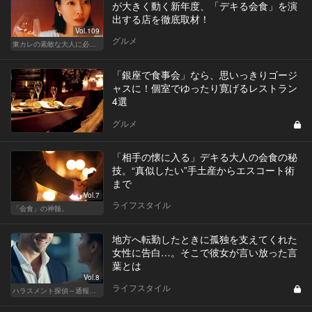
が大きく動く新年度、「デキる会食」を演
出する店を徹底取材！
Vol.109
グルメ
東カレの素敵な大人に必要なこと
「銀座で食事会」なら、思いっきりゴージ
ャスに！個室でゆったり寛げるレストラン
4選
グルメ
「相手の懐に入る」デキる大人の会食の秘
技。“真似したい”手土産からエスコート術
まで
Vol.7
ライフスタイル
「会食」の神髄。
地方へ転勤したときに孤独を支えてくれた
女性に告白…。そこで彼女が言い放った言
葉とは
Vol.8
ライフスタイル
ハラスメント探偵～通報編～