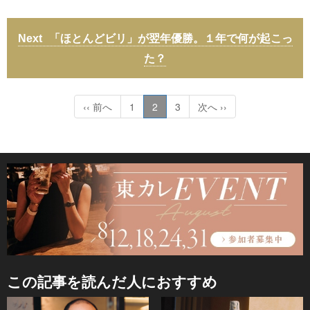
「ほとんどビリ」が翌年優勝。１年で何が起こっ
た？
‹‹ 前へ
1
2
3
次へ ››
この記事を読んだ人におすすめ