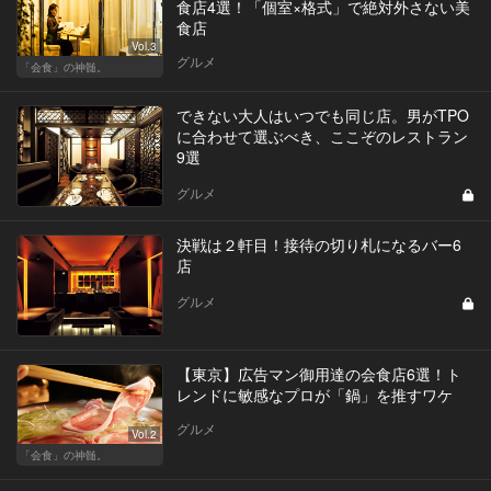
食店4選！「個室×格式」で絶対外さない美
食店
Vol.3
グルメ
「会食」の神髄。
できない大人はいつでも同じ店。男がTPO
に合わせて選ぶべき、ここぞのレストラン
9選
グルメ
決戦は２軒目！接待の切り札になるバー6
店
グルメ
【東京】広告マン御用達の会食店6選！ト
レンドに敏感なプロが「鍋」を推すワケ
グルメ
Vol.2
「会食」の神髄。