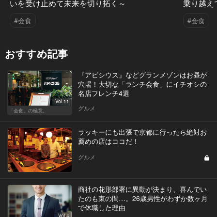
いを受け止めて未来を切り拓く～
乗り越え
#会食
#会食
おすすめ記事
『アピシウス』などグランメゾンはお昼が
穴場！大切な「ランチ会食」にイチオシの
名店フレンチ4選
Vol.11
グルメ
「会食」の極意。
ラッキーにも出張で京都に行ったら絶対お
薦めの店はココだ！
グルメ
商社の花形部署に異動が決まり、喜んでい
たのも束の間…。26歳男性がわずか数ヶ月
で休職した理由
Vol.4