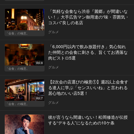
「気軽な会食なら渋谷『麗郷』が間違いな
い！」大手広告マン御用達の“味・雰囲気・
コスパ”良しの名店
Vol.12
グルメ
「会食」の極意。
「6,000円以内で飲み放題付き」気心知れ
た仲間との会食に刺さる、旨くてお洒落な
肉ビストロ5選
Vol.9
グルメ
「会食」の極意。
【2次会の店選びの極意①】週2以上会食す
る達人に学ぶ「センスいいね」と言われる
居心地のいい店5選！
Vol.7
グルメ
「会食」の極意。
彼が言うなら間違いない！松岡修造が伝授
する“デキる人”になるための10ケ条