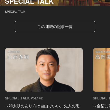
SPECIAL TALK
SPECIAL TALK
この連載の記事一覧
SPECIAL TALK Vol.142
SPECIAL T
～和太鼓のあり方は自由でいい。先人の思
～金箔に