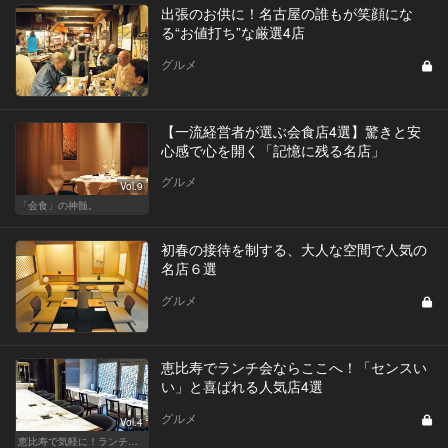
出張のお供に！名古屋の誰もが笑顔にな
る“お値打ち”な厳選4店
グルメ
【一流経営者が選ぶ会食店4選】驚きと安
心感で心を開く「記憶に残る名店」
グルメ
Vol.9
「会食」の神髄。
初春の接待を制する、大人な空間で人気の
名店６選
グルメ
恵比寿でランチ会ならここへ！「センスい
い」と喜ばれる人気店4選
グルメ
Vol.4
恵比寿で気軽に！ランチデート