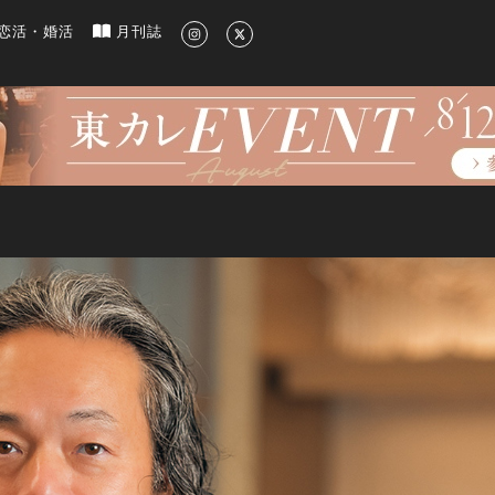
新のグルメ、洗練されたライフスタイル情報
恋活・婚活
月刊誌