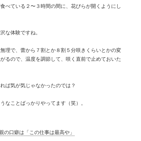
が食べている２〜３時間の間に、花びらが開くようにし
贅沢な体験ですね。
は無理で、蕾から７割とか８割５分咲きくらいとかの変
上がるので、温度を調節して、咲く直前で止めておいた
すれば気が気じゃなかったのでは？
ようなことばっかりやってます（笑）。
親の口癖は「この仕事は最高や」