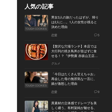
人気の記事
男女3人の旅だったはずが、帰り
は2人に…。1人の女性が残ると
Vol.74
決めた理由
TOUGH COOKIES
恋愛
5
【贅沢な穴場ランチ】本店では
大行列の焼き鳥丼が並ばずに食
せる！？『伊勢廣 赤坂山王店』
へ
グルメ
「今日はたくさん甘えちゃお」
再会した母の無邪気な一言に、
Vol.73
娘が激怒した理由
TOUGH COOKIES
恋愛
9
異素材の立体感でドレープを美
しく纏う。有村架純が魅せる、
Vol.53