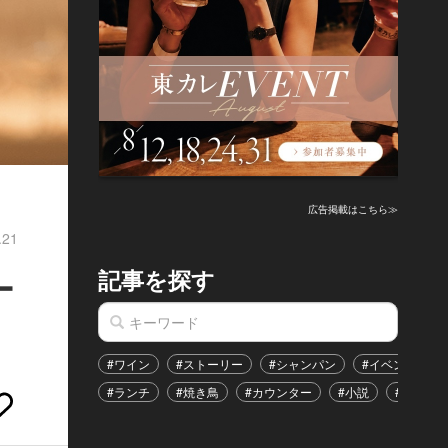
広告掲載はこちら≫
.21
記事を探す
ー
#ワイン
#ストーリー
#シャンパン
#イベント
#ランチ
#焼き鳥
#カウンター
#小説
#恋愛