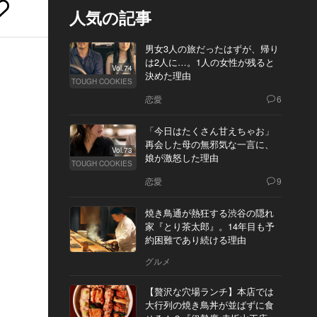
人気の記事
男女3人の旅だったはずが、帰り
は2人に…。1人の女性が残ると
Vol.74
決めた理由
TOUGH COOKIES
恋愛
6
「今日はたくさん甘えちゃお」
再会した母の無邪気な一言に、
Vol.73
娘が激怒した理由
TOUGH COOKIES
恋愛
9
焼き鳥通が熱狂する渋谷の隠れ
家『とり茶太郎』。14年目も予
約困難であり続ける理由
グルメ
【贅沢な穴場ランチ】本店では
大行列の焼き鳥丼が並ばずに食