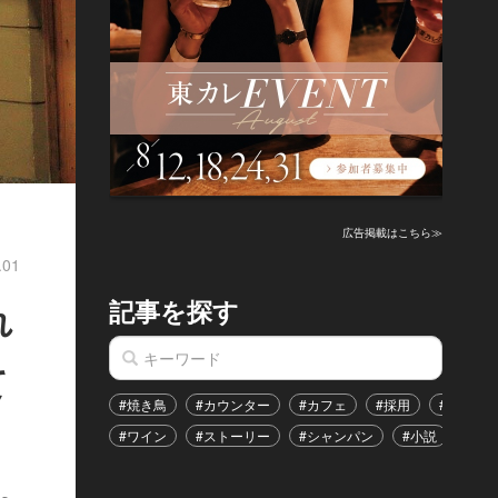
広告掲載はこちら≫
.01
記事を探す
れ
て
#焼き鳥
#カウンター
#カフェ
#採用
#恋愛
#ワイン
#ストーリー
#シャンパン
#小説
#イ