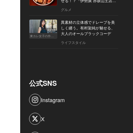
せる！？『伊勢廣 赤坂山王店』
へ
グルメ
異素材の立体感でドレープを美
しく纏う。有村架純が魅せる、
Vol.53
大人のオールブラックコーデ
東カレ女子の作り方
ライフスタイル
公式SNS
Instagram
X