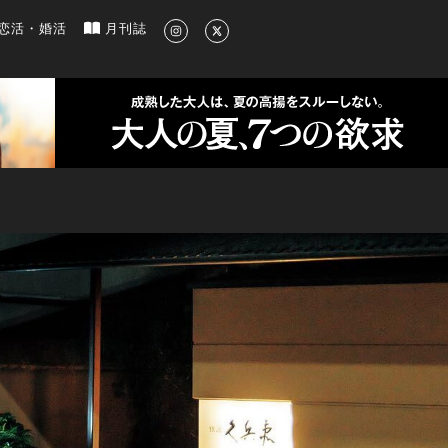
新のグルメ、洗練されたライフスタイル情報
恋活・婚活
月刊誌