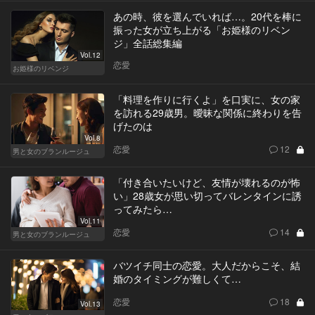
あの時、彼を選んでいれば…。20代を棒に
振った女が立ち上がる「お姫様のリベン
ジ」全話総集編
Vol.12
恋愛
お姫様のリベンジ
「料理を作りに行くよ」を口実に、女の家
を訪れる29歳男。曖昧な関係に終わりを告
げたのは
Vol.8
恋愛
12
男と女のブランルージュ
「付き合いたいけど、友情が壊れるのが怖
い」28歳女が思い切ってバレンタインに誘
ってみたら…
Vol.11
恋愛
14
男と女のブランルージュ
バツイチ同士の恋愛。大人だからこそ、結
婚のタイミングが難しくて…
恋愛
18
Vol.13