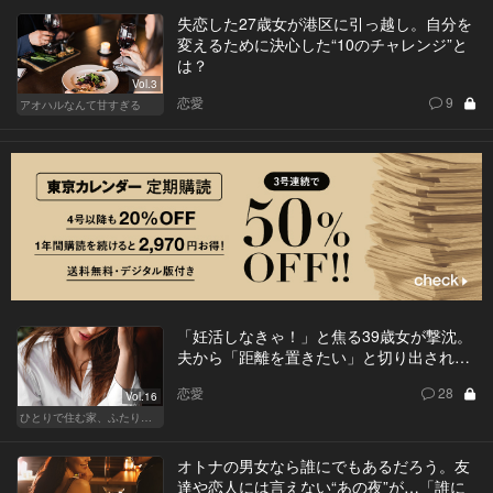
失恋した27歳女が港区に引っ越し。自分を
変えるために決心した“10のチャレンジ”と
は？
Vol.3
恋愛
9
アオハルなんて甘すぎる
「妊活しなきゃ！」と焦る39歳女が撃沈。
夫から「距離を置きたい」と切り出され…
恋愛
28
Vol.16
ひとりで住む家、ふたりで棲む家
オトナの男女なら誰にでもあるだろう。友
達や恋人には言えない“あの夜”が…「誰に