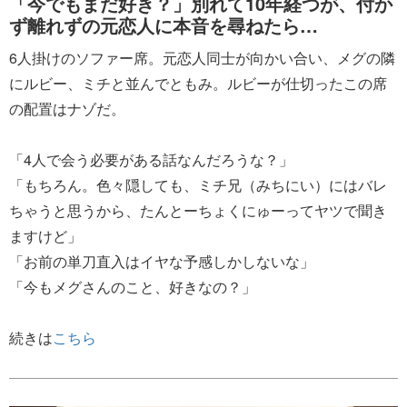
「今でもまだ好き？」別れて10年経つが、付か
ず離れずの元恋人に本音を尋ねたら…
6人掛けのソファー席。元恋人同士が向かい合い、メグの隣
にルビー、ミチと並んでともみ。ルビーが仕切ったこの席
の配置はナゾだ。
「4人で会う必要がある話なんだろうな？」
「もちろん。色々隠しても、ミチ兄（みちにい）にはバレ
ちゃうと思うから、たんとーちょくにゅーってヤツで聞き
ますけど」
「お前の単刀直入はイヤな予感しかしないな」
「今もメグさんのこと、好きなの？」
続きは
こちら