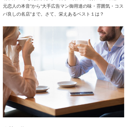
元恋人の本音”から“大手広告マン御用達の味・雰囲気・コス
パ良しの名店”まで。さて、栄えあるベスト１は？