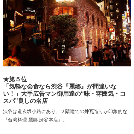
★第５位
「気軽な会食なら渋谷『麗郷』が間違いな
い！」大手広告マン御用達の“味・雰囲気・コ
スパ”良しの名店
渋谷は道玄坂小路にあり、２階建ての煉瓦造りが印象的な
『台湾料理 麗郷 渋谷本店』。