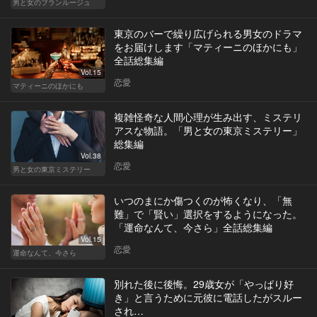
男と女のブランルージュ
東京のバーで繰り広げられる男女のドラマ
をお届けします「マティーニのほかにも」
全話総集編
Vol.15
恋愛
マティーニのほかにも
複雑怪奇な人間心理が生み出す、ミステリ
アスな物語。「男と女の東京ミステリー」
総集編
Vol.38
恋愛
男と女の東京ミステリー
いつのまにか傷つくのが怖くなり、「無
難」で「賢い」選択をするようになった。
「運命なんて、今さら」全話総集編
Vol.15
恋愛
運命なんて、今さら
別れた後に後悔。29歳女が「やっぱり好
き」と言うために元彼に電話したがスルー
され…