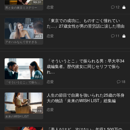
Vol.31
恋愛
12
男と女の東京ミステリー
「東京での成功に、ものすごく憧れてい
た…」27歳女性が男の苦労話に涙した理由
恋愛
11
Vol.5
アオハルなんて甘すぎる
「そういうとこ」で振られる男：早大卒34
歳編集者。歴代彼女に同じセリフで振ら
れ…
Vol.1
恋愛
18
「そういうとこ」で振られる男
人生の節目で自粛を強いられた25歳の等身
大の物語「未来のWISH LIST」総集編
恋愛
Vol.13
未来のWISH LIST
「美人だけど、次はない」年収1,500万の