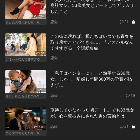
商社マン。33歳美女とデートしてガッカリ
したこと
Vol.204
恋愛
21
男と女の答えあわせ【A】
この街に戻れば、私たちはいつでも青春を
取り戻すことができる…。「アオハルなん
て甘すぎる」全話総集編
Vol.31
恋愛
アオハルなんて甘すぎる
「息子はインターに！」と熱望する36歳
女。しかし、離婚し年間300万の学費が払
えず…
Vol.3
恋愛
19
今日、私たちはあの街で
期待していなかった初デート。でも33歳女
が、心を鷲掴みにされた男の言動とは
恋愛
21
Vol.198
男と女の答えあわせ【A】