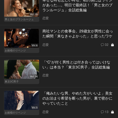
があった…。明日で最終話！「男と女のブ
ランルージュ」全話総集編
Vol.19
恋愛
男と女のブランルージュ
商社マンとの食事会。29歳女が男性に会っ
た瞬間「来なきゃよかった」と思ったワケ
恋愛
32
Vol.6
お姫様のリベンジ
「“C”が付く男性とは付き合ってはいけな
い」は本当？「東京3C男子」全話総集編
恋愛
Vol.14
東京3C男子
「俺みたいな男、やめた方がいいよ」美女
のお泊まり希望を断った男が、裏で密かに
やっていたこと
Vol.5
恋愛
13
お姫様のリベンジ