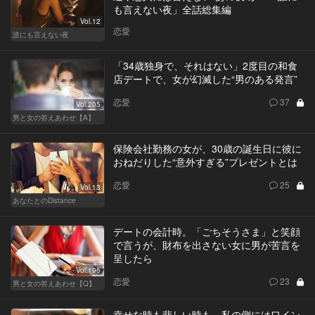
も言えない夜」全話総集編
Vol.12
恋愛
誰にも言えない夜
「34歳独身で、それはない」2度目の和食
店デートで、女が幻滅した“男のある発言”
恋愛
37
Vol.205
男と女の答えあわせ【A】
保険会社勤務の女が、30歳の誕生日に彼に
おねだりした“意外すぎる”プレゼントとは
恋愛
25
Vol.13
あなたとのDistance
デートの会計時。「ごちそうさま」と笑顔
で言うが、財布を出さない女に男が苦言を
呈したら
Vol.196
恋愛
23
男と女の答えあわせ【Q】
幸せな時も悲しい時も、私の側にはワイン