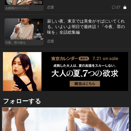
Vol.13
恋愛
27
お姫様のリベンジ
寂しい夜、東京では美食がそばにいてくれ
る。いよいよ明日で最終話！「今夜、罪の
味を」全話総集編
Vol.16
恋愛
今夜、罪の味を
フォローする