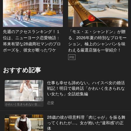
先週のアクセスランキング！１
「モエ・エ・シャンドン」が贈
位は、ニューヨーク恋愛物語：
る、2026年夏の特別なプロモー
将来有望な28歳商社マンのプロ
ション。極上のシャンパンを味
ポーズを、彼女が断ったワケ
わえる厳選店舗を一挙紹介！
PR
おすすめ記事
仕事も幸せも諦めない。ハイスペ女の婚活
戦記！明日で最終話「かわいく生きられな
い女たち」全話総集編
Vol.9
恋愛
かわいく生きられない女たち
28歳の彼が得意料理「肉じゃが」を振る舞
ってくれたが…。女が抱いた“違和感”の正
体