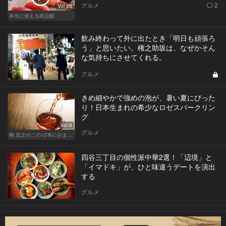
グルメ
2
Vol.20
本当に使える絶品鮨
飲み終わって外に出たとき「明日も頑張ろ
う」と思いたい。権之助坂は、なぜかそん
な気持ちにさせてくれる。
グルメ
きめ細やかで強めの泡が、暑い夏にぴった
り！日本生まれの希少なロゼスパークリン
グ
Vol.9
グルメ
柳 忠之のこの12本におまかせ
四谷三丁目の個性派中華2選！「辺境」と
「イマドキ」が、ひと味違うデートを演出
する
グルメ