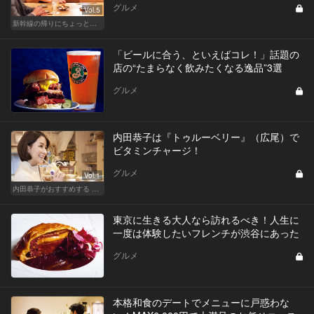
グルメ
Vol.5
新幹線の帰りにちょっと１杯！東京駅、品川からアクセスがいい人気店
「ビールに合う、といえばコレ！」話題の
店の“たまらなく飲みたくなる逸品”3選
グルメ
内田恭子は『トゥルーベリー』（広尾）で
ビタミンチャージ！
グルメ
Vol.1
内田恭子がおすすめする 「秘密の広尾」
東京に生きる大人なら訪れるべき！人生に
一度は体験したいフレンチが渋谷にあった
グルメ
本格和食のデートでメニューに戸惑わな