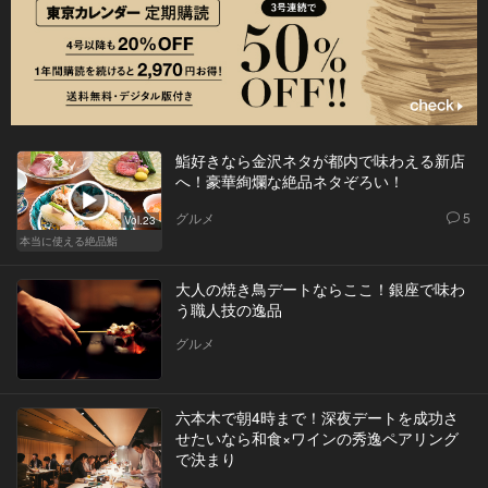
鮨好きなら金沢ネタが都内で味わえる新店
へ！豪華絢爛な絶品ネタぞろい！
グルメ
5
Vol.23
本当に使える絶品鮨
大人の焼き鳥デートならここ！銀座で味わ
う職人技の逸品
グルメ
六本木で朝4時まで！深夜デートを成功さ
せたいなら和食×ワインの秀逸ペアリング
で決まり