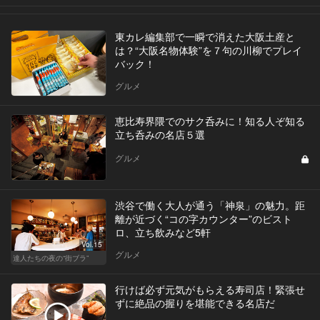
東カレ編集部で一瞬で消えた大阪土産と
は？“大阪名物体験”を７句の川柳でプレイ
バック！
グルメ
恵比寿界隈でのサク呑みに！知る人ぞ知る
立ち呑みの名店５選
グルメ
渋谷で働く大人が通う「神泉」の魅力。距
離が近づく“コの字カウンター”のビスト
ロ、立ち飲みなど5軒
Vol.15
グルメ
達人たちの夜の“街ブラ”
行けば必ず元気がもらえる寿司店！緊張せ
ずに絶品の握りを堪能できる名店だ