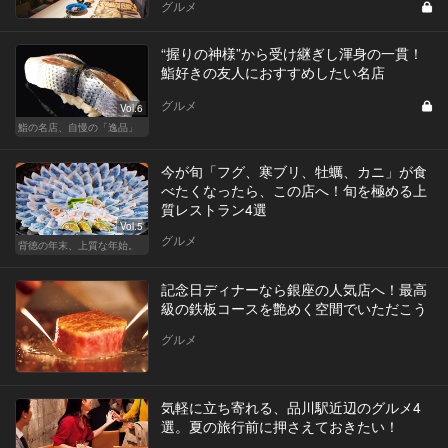
グルメ
“握りの神様”から受け継ぎし渾身の一貫！
鮨好きの友人におすすめしたい名店
グルメ
Vol.6
鮨の名店、自慢の「逸品」
今が旬「フグ、寒ブリ、牡蠣、カニ」が食
べたくなったら、この店へ！旬を極める上
質レストラン4選
Vol.5
グルメ
背徳の年末、上質な年始。
記念日ディナーなら銀座の人気店へ！最高
級の鉄板コースを艶めく空間でいただこう
グルメ
気軽に立ち寄れる、品川駅近辺のグルメ4
選。夏の旅行前に押さえておきたい！