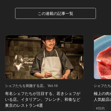
この連載の記事一覧
シェフたちを刺激する店。 Vol.10
シェフたちを
有名シェフたちが注目する、若きシェフが
極上の肉
いる店。イタリアン、フレンチ、和食など
人気鮨店
東京のレストラン4選
#焼肉