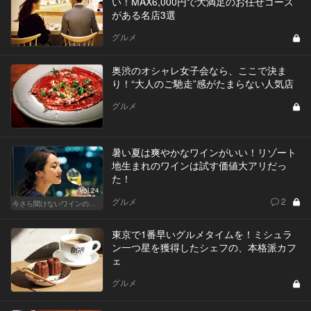
い！MAX6,000円で大満足のお任せコース
がある名店3選
グルメ
奥渋のオシャレ女子会なら、ここで決ま
り！“大人のご馳走”感がたまらない人気店
グルメ
暑い夏は爽やかなワインがいい！リゾート
地生まれのワインは試す価値大アリだっ
た！
Vol.24
グルメ
2
今さら聞けないワインの基礎知識
東京で1番早いグルメタイムを！ミシュラ
ン一つ星を獲得したシェフの、本格派カフ
ェ
グルメ