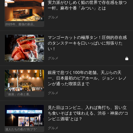
実力派がひしめく鮨の世界で存在感を放つ
一軒。麻布十番「みつい」とは
グルメ
Vol.4
2025年、最強の新店。
マンゴーカットの極厚タン！圧倒的存在感
のタンステーキを口いっぱいに頬張りた
い！
グルメ
銀座で息づく100年の老舗。天ぷらの天
一、日本最初のビアホール、ジョン・レノ
ンが通った喫茶店まで
Vol.4
グルメ
「銀座」の表と裏。
見た目はコンビニ、入れば角打ち、旨い立
ち食いそばまで味わえる、渋谷・神泉の“コ
ンビニ酒場”とは？
Vol.16
グルメ
達人たちの夜の“街ブラ”