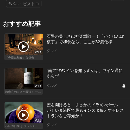
#バル・ビストロ
おすすめ記事
石畳の美しさは神楽坂随一！「かくれんぼ
横丁」で和食なら、ここが32歳仕様
グルメ
Vol.1
「今日は和食」な気分
“南ア”のワインを知らずんば、ワイン通に
あらず
グルメ
Vol.2
柳忠之のコスパ最強！ 一目おかれる、お値打ちワイン
蓋を開けると、まさかのドラ○ンボール
が！いま港区で最もインスタ映えするレス
トランをご存知か！
Vol.6
グルメ
ハレの日向け フレンチ・高級店