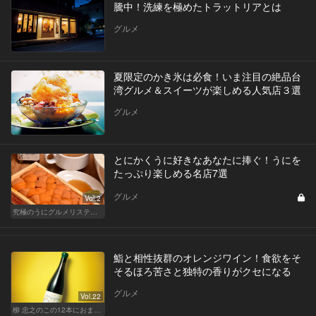
騰中！洗練を極めたトラットリアとは
グルメ
夏限定のかき氷は必食！いま注目の絶品台
湾グルメ＆スイーツが楽しめる人気店３選
グルメ
とにかくうに好きなあなたに捧ぐ！うにを
たっぷり楽しめる名店7選
グルメ
Vol.2
究極のうにグルメリスティクル
鮨と相性抜群のオレンジワイン！食欲をそ
そるほろ苦さと独特の香りがクセになる
グルメ
Vol.22
柳 忠之のこの12本におまかせ