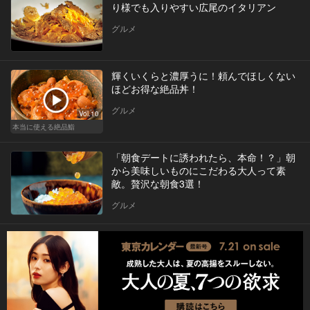
り様でも入りやすい広尾のイタリアン
グルメ
輝くいくらと濃厚うに！頼んでほしくない
ほどお得な絶品丼！
グルメ
Vol.10
本当に使える絶品鮨
「朝食デートに誘われたら、本命！？」朝
から美味しいものにこだわる大人って素
敵。贅沢な朝食3選！
グルメ