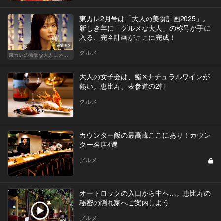
東カレ2月号は「大人の美食計画2025」。
新しき年に「グルメな大人」の称号が手に
入る、完全計画がここに完成！
Vol.93
グルメ
東カレの素敵な大人に必要なこと
大人の女子会は、鮨✕ナチュラルワインが
熱い。恵比寿、表参道の2軒
グルメ
カウンター飯の最高峰ここにあり！カウン
ター名店4選
グルメ
オートロックの入口から中へ…。恵比寿の
秘密の隠れ家へご案内しよう
グルメ
Vol.7