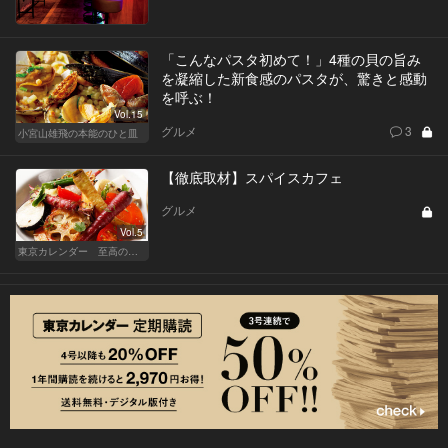
「こんなパスタ初めて！」4種の貝の旨み
を凝縮した新食感のパスタが、驚きと感動
を呼ぶ！
Vol.15
グルメ
3
小宮山雄飛の本能のひと皿
【徹底取材】スパイスカフェ
グルメ
Vol.5
東京カレンダー 至高の名店シリーズ