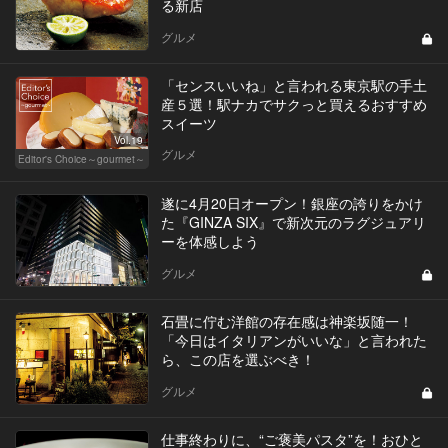
る新店
グルメ
「センスいいね」と言われる東京駅の手土
産５選！駅ナカでサクっと買えるおすすめ
スイーツ
Vol.19
グルメ
Editor's Choice～gourmet～
遂に4月20日オープン！銀座の誇りをかけ
た『GINZA SIX』で新次元のラグジュアリ
ーを体感しよう
グルメ
石畳に佇む洋館の存在感は神楽坂随一！
「今日はイタリアンがいいな」と言われた
ら、この店を選ぶべき！
グルメ
仕事終わりに、“ご褒美パスタ”を！おひと