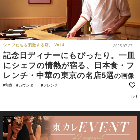
シェフたちを刺激する店。 Vol.4
2025.07.27
記念日ディナーにもぴったり。一皿
にシェフの情熱が宿る、日本食・フ
レンチ・中華の東京の名店5選
の画像
#和食
#カウンター
#フレンチ
1/0