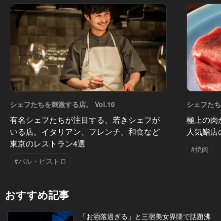
シェフたちを刺激する店。 Vol.10
シェフたちを
有名シェフたちが注目する、若きシェフが
極上の肉
いる店。イタリアン、フレンチ、和食など
人気鮨店
東京のレストラン4選
#焼肉
#バル・ビストロ
おすすめ記事
「お洒落過ぎる」と三宿美女界隈で話題沸