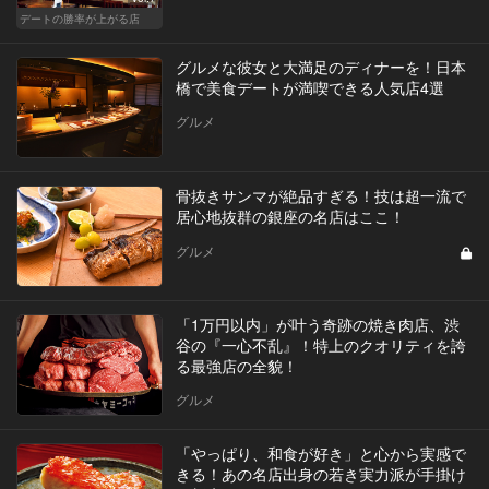
デートの勝率が上がる店
グルメな彼女と大満足のディナーを！日本
橋で美食デートが満喫できる人気店4選
グルメ
骨抜きサンマが絶品すぎる！技は超一流で
居心地抜群の銀座の名店はここ！
グルメ
「1万円以内」が叶う奇跡の焼き肉店、渋
谷の『一心不乱』！特上のクオリティを誇
る最強店の全貌！
グルメ
「やっぱり、和食が好き」と心から実感で
きる！あの名店出身の若き実力派が手掛け