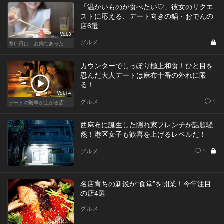
「温かいものが食べたい♡」彼女のリクエ
ストに応える、デート向きの鍋・おでんの
店6選
Vol.3
グルメ
寒い日は、お鍋であったかデート！東京の名店へ
カウンターでしっぽり極上和食！ひと目を
忍んだ大人デートは麻布十番の外れに限
る！
Vol.14
グルメ
1
デートの勝率が上がる店
西麻布に誕生した隠れ家フレンチが話題騒
然！港区女子も歓喜を上げるレベルだ！
グルメ
1
名店育ちの新鋭が“食堂”を開業！今年注目
の店4選
グルメ