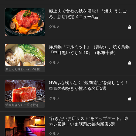
極上肉で食欲の秋を堪能！「焼肉 うしご
ろ」新店限定メニュー5品
グルメ
洋風鍋『マルミット』（赤坂）、焼く鳥鍋
『中目黒いぐちN°10』（麻布十番）
グルメ
Vol.5
新しくも味わい深い“進化鍋”が恋に効く
GWは心残りなく “焼肉遠征”を楽しもう！
東京の肉好きが憧れる名店5選
グルメ
Vol.6
焼肉好きなら一度は行きたい、レジェンド的な有名店
“行きたいお店リスト”をアップデート。東
カレ厳選！いま話題の都内新店5選
グルメ