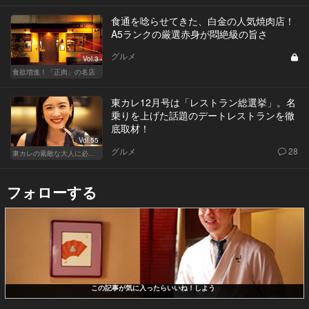
食通を唸らせてきた、白金の人気焼肉店！
A5ランクの厳選赤身が悶絶級の旨さ
グルメ
Vol.3
食欲増進！「正肉」の名店
東カレ12月号は「レストラン総選挙」。名
乗りを上げた話題のデートレストランを徹
底取材！
Vol.55
グルメ
28
東カレの素敵な大人に必要なこと
フォローする
この記事が気に入ったらいいね！しよう