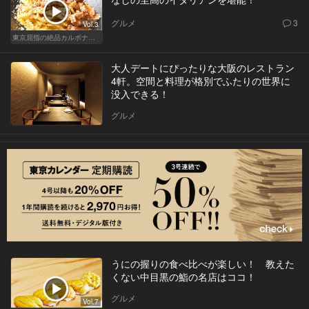
グルメ
3
Vol.3
東京屈指の絶品カルボナーラ！すぐに行きたくなる美味しい人気店
大人デートにぴったりな大阪のレストラン
4軒。空間と料理が格別でふたりの世界に
没入できる！
グルメ
うにの握りの食べ比べが楽しい！ 教えた
くない中目黒の鮨の名店はココ！
グルメ
Vol.7