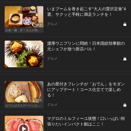
いまブームを巻き起こす“大人の贅沢定食”4
選。サクッと手軽に満足ランチを！
グルメ
Vol.5
定食・麺・丼！大人が満足できるサクッとグルメ
濃厚ウニプリンに悶絶！日本国総領事館の
元シェフが放つ新店バル！
グルメ
あの星付きフレンチが「おでん」をモダン
にアップデート！コース仕立てで楽しめ
る！
Vol.2
グルメ
おでんは大人デートにおすすめ！ふたりで温まろう
マグロのミルフィーユ状態！口いっぱい頬
張りたいインパクト鮨はここ！