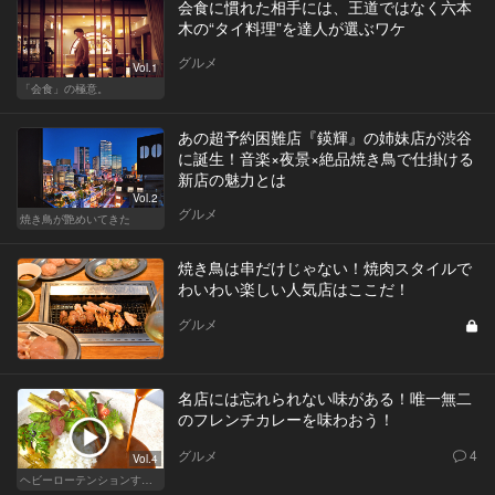
会食に慣れた相手には、王道ではなく六本
木の“タイ料理”を達人が選ぶワケ
グルメ
Vol.1
「会食」の極意。
あの超予約困難店『鍈輝』の姉妹店が渋谷
に誕生！音楽×夜景×絶品焼き鳥で仕掛ける
新店の魅力とは
Vol.2
グルメ
焼き鳥が艶めいてきた
焼き鳥は串だけじゃない！焼肉スタイルで
わいわい楽しい人気店はここだ！
グルメ
名店には忘れられない味がある！唯一無二
のフレンチカレーを味わおう！
グルメ
4
Vol.4
ヘビーローテンションするカレー