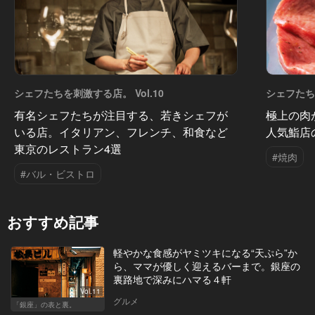
シェフたちを刺激する店。 Vol.10
シェフたちを
有名シェフたちが注目する、若きシェフが
極上の肉
いる店。イタリアン、フレンチ、和食など
人気鮨店
東京のレストラン4選
#焼肉
#バル・ビストロ
おすすめ記事
軽やかな食感がヤミツキになる“天ぷら”か
ら、ママが優しく迎えるバーまで。銀座の
裏路地で深みにハマる４軒
Vol.11
グルメ
「銀座」の表と裏。