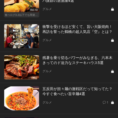
パ抜群の居酒屋4選
グルメ
Vol.13
食べログ3.2以下でも間違いなく名店！
衝撃を受けるほど安くて、旨い大阪焼肉！
再訪を誓った鶴橋の超人気店『空』とは？
グルメ
残暑を乗り切るパワーがみなぎる、六本木
きってのド迫力なステーキハウス5選
グルメ
五反田が担々麺の激戦区だって知ってた？
今すぐ食べたい旨辛麺4選
グルメ
1