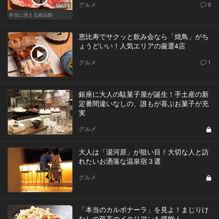
グルメ
9
Vol.13
本当に使える絶品鮨
恵比寿でサクッと飲み会なら「焼鳥」がち
ょうどいい！人気エリアの厳選4店
グルメ
1
銀座に大人の駄菓子屋が誕生！手土産の新
定番間違いなしの、誰もが喜ぶお菓子が充
実
グルメ
大人は「湯河原」が狙い目！大切な人と訪
れたいお洒落な温泉宿３選
グルメ
「本当のカルボナーラ」を見よ！まじりけ
なしの至高のイタリアンを堪能！