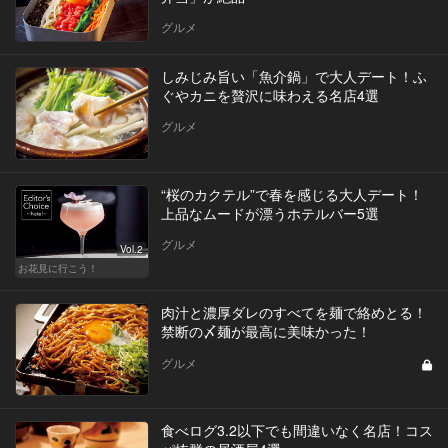
グルメ
しみじみ旨い「魚介鍋」で大人デート！ふ
ぐやカニを贅沢に味わえる名店4選
グルメ
“桜のカクテル”で春を感じる大人デート！
上品なムードが漂うホテルバー5選
グルメ
Vol.2
お花見に行こう！
肉汁と濃厚ダレのすべてを麺で絡めとる！
禁断の〆麺が最高に美味かった！
グルメ
食べログ3.2以下でも間違いなく名店！コス