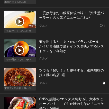
本当に使える絶品鮨
一度は行きたい銀座伝統の味！『資生堂パ
ーラー』の人気メニューはこれだ！
グルメ
1
Vol.1
心をほぐしてくれる洋食
蓋を開けると、まさかのドラ○ンボール
が！いま港区で最もインスタ映えするレス
トランをご存知か！
Vol.6
グルメ
ハレの日向け フレンチ・高級店
ツウも「旨い！」と納得する、都内屈指の
担々麺の名店6選
グルメ
Vol.6
東京で人気の担々麺ベストセレクション！
SNSで話題の“エンタメ焼肉”が、六本木に
オープン！ここでしか味わえない「ユッケ
弁当」が絶品