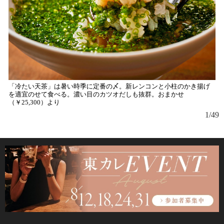
「冷たい天茶」は暑い時季に定番の〆。新レンコンと小柱のかき揚げ
を適宜のせて食べる。濃い目のカツオだしも抜群。おまかせ
（￥25,300）より
1/49