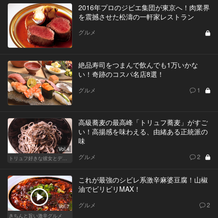
2016年プロのジビエ集団が東京へ！肉業界
を震撼させた松濤の一軒家レストラン
グルメ
絶品寿司をつまんで飲んでも1万いかな
い！奇跡のコスパ名店8選！
グルメ
1
高級蕎麦の最高峰「トリュフ蕎麦」がすご
い！高揚感を味わえる、由緒ある正統派の
味
Vol.4
グルメ
2
トリュフ好きな彼女とデートにおすすめ！東京の人気店
これが最強のシビレ系激辛麻婆豆腐！山椒
油でビリビリMAX！
グルメ
2
Vol.7
きちんと旨い激辛グルメ