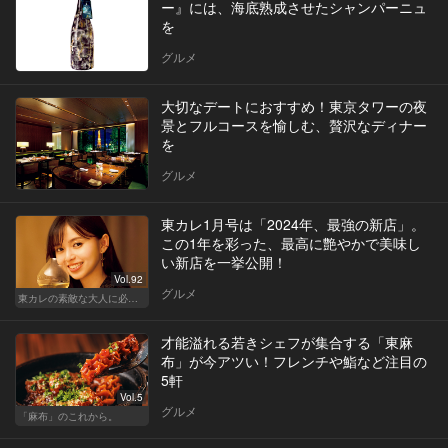
ー』には、海底熟成させたシャンパーニュ
を
グルメ
大切なデートにおすすめ！東京タワーの夜
景とフルコースを愉しむ、贅沢なディナー
を
グルメ
東カレ1月号は「2024年、最強の新店」。
この1年を彩った、最高に艶やかで美味し
い新店を一挙公開！
Vol.92
グルメ
東カレの素敵な大人に必要なこと
才能溢れる若きシェフが集合する「東麻
布」が今アツい！フレンチや鮨など注目の
5軒
Vol.5
グルメ
「麻布」のこれから。