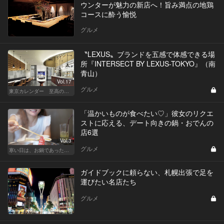
ウンターが魅力の新店へ！旨み満点の地鶏
コースに酔う愉悦
グルメ
〝LEXUS〟ブランドを五感で体感できる場
所『INTERSECT BY LEXUS-TOKYO』（南
青山）
Vol.17
グルメ
東京カレンダー 至高の名店シリーズ
「温かいものが食べたい♡」彼女のリクエ
ストに応える、デート向きの鍋・おでんの
店6選
Vol.3
グルメ
寒い日は、お鍋であったかデート！東京の名店へ
ガイドブックに頼らない、札幌出張で足を
運びたい名店たち
グルメ