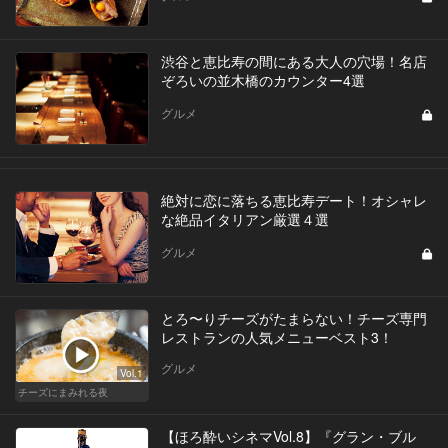
渋谷と恵比寿の間にある大人の穴場！名店
ぞろいの並木橋のカウンター4選
グルメ
絶対に恋に落ちる恵比寿デート！オシャレ
な絶品イタリアン厳選４選
グルメ
とろ〜りチーズがたまらない！チーズ専門
レストランの人気メニューベスト3！
グルメ
Vol.1
チーズにまみれる夜
【ほろ酔いシネマVol.8】『グラン・ブル