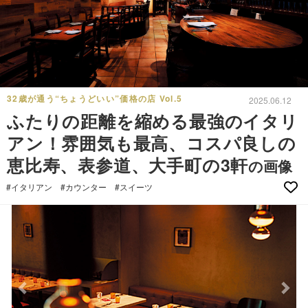
32歳が通う“ちょうどいい”価格の店 Vol.5
2025.06.12
ふたりの距離を縮める最強のイタリ
アン！雰囲気も最高、コスパ良しの
恵比寿、表参道、大手町の3軒
の画像
#イタリアン
#カウンター
#スイーツ