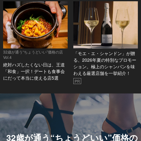
32歳が通う“ちょうどいい”価格の店
「モエ・エ・シャンドン」が贈
Vol.4
る、2026年夏の特別なプロモー
絶対ハズしたくない日は、王道
ション。極上のシャンパンを味
「和食」一択！デートも食事会
わえる厳選店舗を一挙紹介！
にだって本当に使える店5選
PR
32歳が通う“ちょうどいい”価格の