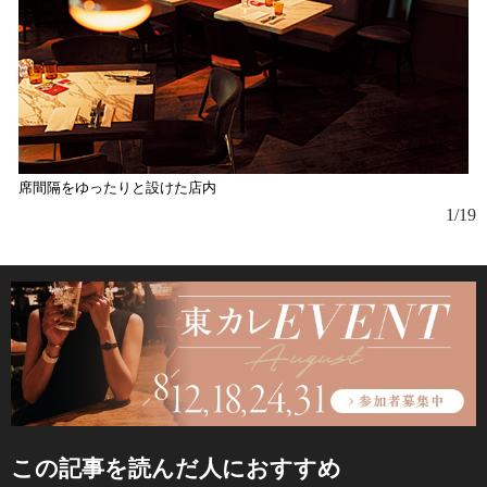
席間隔をゆったりと設けた店内
イ
心
1/19
この記事を読んだ人におすすめ