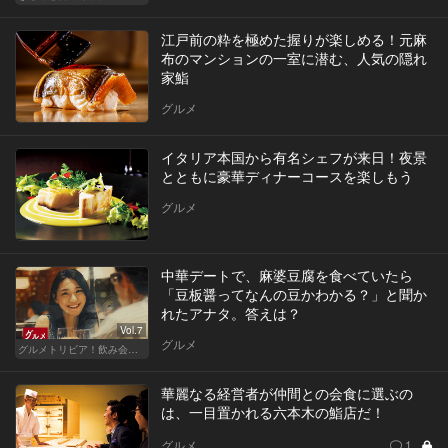
江戸前の粋を極めた握りが楽しめる！元麻
布のマンションの一室に潜む、人気の隠れ
家鮨
グルメ
イタリア本国から有名シェフが来日！夜景
とともに豪華ディナーコースを楽しもう
グルメ
中華デートで、麻婆豆腐を食べていたら
「豆板醤ってなんの豆かわかる？」と聞か
れたアナタ。答えは？
Vol.7
グルメ
グルメトリビア！飲み会やデートで会話のネタになるQ＆A
華麗なる経営者が仲間との会食に選ぶの
は、一目置かれる六本木の鮨店だ！
グルメ
1