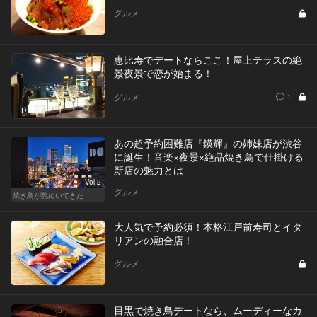
グルメ
恵比寿でデートならここ！屋上テラスの絶
景夜景で恋が始まる！
グルメ
1
あの超予約困難店『鍈輝』の姉妹店が渋谷
に誕生！音楽×夜景×絶品焼き鳥で仕掛ける
新店の魅力とは
Vol.2
グルメ
焼き鳥が艶めいてきた
大人気で予約必須！本格江戸前寿司とイタ
リアンの融合店！
グルメ
目黒で焼き鳥デートなら、ムーディーなカ