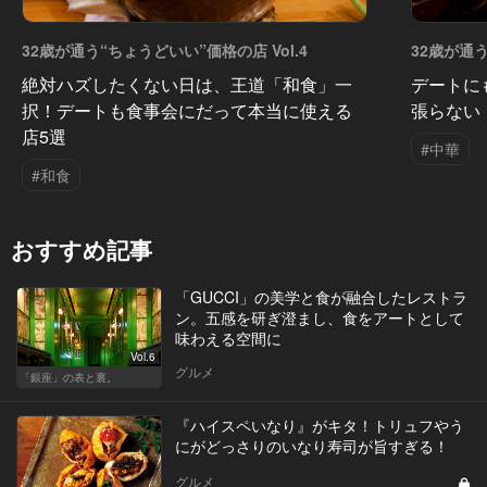
32歳が通う“ちょうどいい”価格の店 Vol.4
32歳が通う
絶対ハズしたくない日は、王道「和食」一
デートに
択！デートも食事会にだって本当に使える
張らない
店5選
#中華
#和食
おすすめ記事
「GUCCI」の美学と食が融合したレストラ
ン。五感を研ぎ澄まし、食をアートとして
味わえる空間に
Vol.6
グルメ
「銀座」の表と裏。
『ハイスペいなり』がキタ！トリュフやう
にがどっさりのいなり寿司が旨すぎる！
グルメ