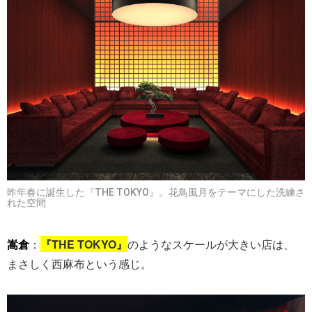
昨年春に誕生した『THE TOKYO』。花鳥風月をテーマにした洗練さ
れた空間
嵩倉
：
『THE TOKYO』
のようなスケールが大きい店は、
まさしく西麻布という感じ。