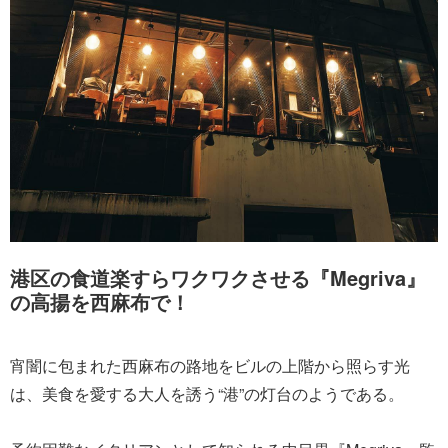
港区の食道楽すらワクワクさせる『Megriva』
の高揚を西麻布で！
宵闇に包まれた西麻布の路地をビルの上階から照らす光
は、美食を愛する大人を誘う“港”の灯台のようである。