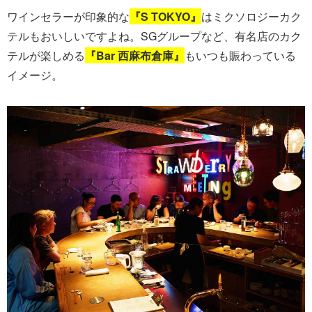
ワインセラーが印象的な
『S TOKYO』
はミクソロジーカク
テルもおいしいですよね。SGグループなど、有名店のカク
テルが楽しめる
『Bar 西麻布倉庫』
もいつも賑わっている
イメージ。