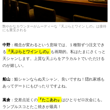
艶やかなカウンターがムーディーな『天ぷらとワイン しの』は接待
にも重宝される
中野
：概念が変わるという意味では、１種類ずつ注文でき
る
『天ぷらとワイン しの』
も画期的。私はたまにさくっと
天シャンします。上質な天ぷらをアラカルトでいただける
のが嬉しい。
船山
：鮨シャンならぬ天シャン、良いですね！隠れ家感も
あってデートにもぴったりですよね。
嵩倉
：交差点近くの
『たこあわ』
はひとりゼロ次会にも。
ランブルスコとたこ焼きが最高！