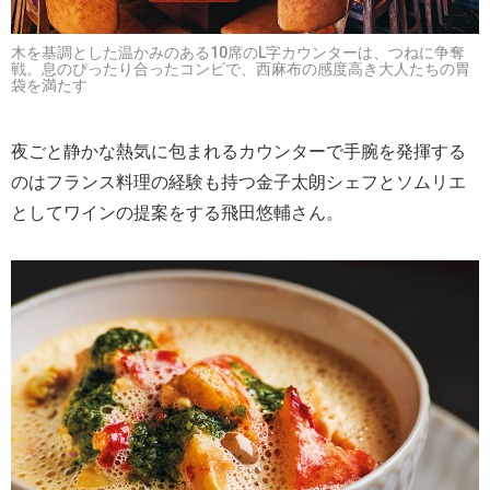
木を基調とした温かみのある10席のL字カウンターは、つねに争奪
戦。息のぴったり合ったコンビで、西麻布の感度高き大人たちの胃
袋を満たす
夜ごと静かな熱気に包まれるカウンターで手腕を発揮する
のはフランス料理の経験も持つ金子太朗シェフとソムリエ
としてワインの提案をする飛田悠輔さん。