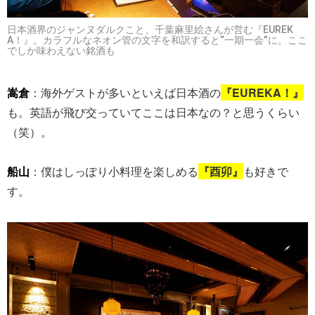
日本酒界のジャンヌダルクこと、千葉麻里絵さんが営む『EUREK
A！』。カラフルなネオン管の文字を和訳すると“一期一会”に。ここ
でしか味わえない銘酒も
嵩倉
：海外ゲストが多いといえば日本酒の
『EUREKA！』
も。英語が飛び交っていてここは日本なの？と思うくらい
（笑）。
船山
：僕はしっぽり小料理を楽しめる
『酉卯』
も好きで
す。