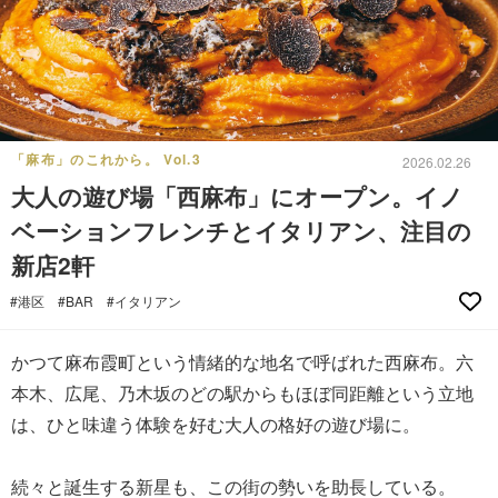
「麻布」のこれから。 Vol.3
2026.02.26
大人の遊び場「西麻布」にオープン。イノ
ベーションフレンチとイタリアン、注目の
新店2軒
#港区
#BAR
#イタリアン
かつて麻布霞町という情緒的な地名で呼ばれた西麻布。六
本木、広尾、乃木坂のどの駅からもほぼ同距離という立地
は、ひと味違う体験を好む大人の格好の遊び場に。
続々と誕生する新星も、この街の勢いを助長している。