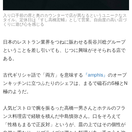
入り口手前の席と奥のカウンターで店が異なるというユニークなス
タイル。定休日は『すし高橋宏輔』として営業。自由度の高い店づ
くりに遊び心を感じる
日本のレストラン業界をつねに賑わせる長谷川稔グループ
ということを差し引いても、じつに興味がそそられる店で
ある。
古代ギリシャ語で「両方」を意味する
『amphis』
のオープ
ンキッチンに立つふたりのシェフは、まるで磁石のS極とN
極のようだ。
人気ビストロで腕を振るった高橋一男さんとホテルのフラ
ンス料理店で経験を積んだ中島慎弥さん。口をそろえて
「性格もまるで正反対」というが、皿の上ではその個性が