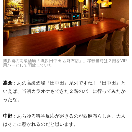
博多発の高級酒場『博多 田中田 西麻布店』。移転当時は２階をVIP
用バーとして開放していた
嵩倉
：あの高級酒場『田中田』系列ですね！『田中田』と
いえば、当初カラオケもできた２階のバーに行ってみたか
ったな。
中野
：あらゆる科学反応が起きるのが西麻布らしさ。大人
はそこに惹かれるのだと思います。