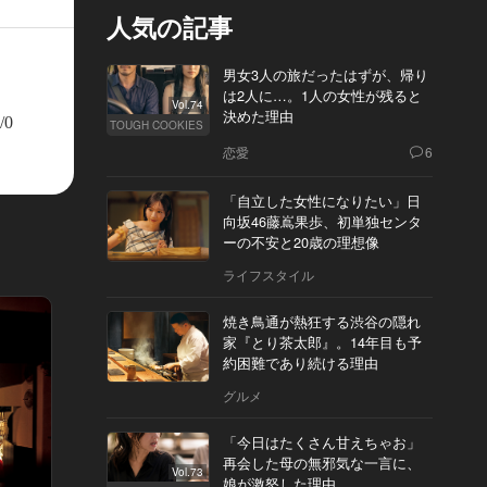
人気の記事
男女3人の旅だったはずが、帰り
は2人に…。1人の女性が残ると
Vol.74
決めた理由
/0
TOUGH COOKIES
恋愛
6
「自立した女性になりたい」日
向坂46藤嶌果歩、初単独センタ
ーの不安と20歳の理想像
ライフスタイル
焼き鳥通が熱狂する渋谷の隠れ
家『とり茶太郎』。14年目も予
約困難であり続ける理由
グルメ
「今日はたくさん甘えちゃお」
再会した母の無邪気な一言に、
Vol.73
娘が激怒した理由