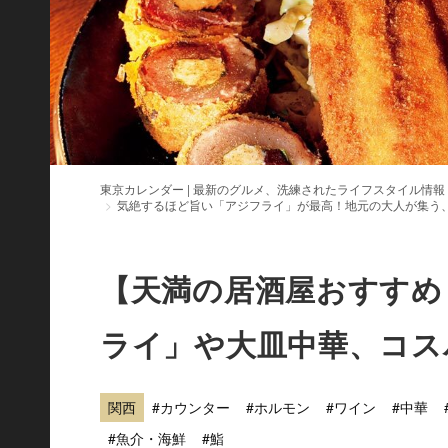
東京カレンダー | 最新のグルメ、洗練されたライフスタイル情報
気絶するほど旨い「アジフライ」が最高！地元の大人が集う
【天満の居酒屋おすすめ
ライ」や大皿中華、コス
関西
#カウンター
#ホルモン
#ワイン
#中華
#魚介・海鮮
#鮨