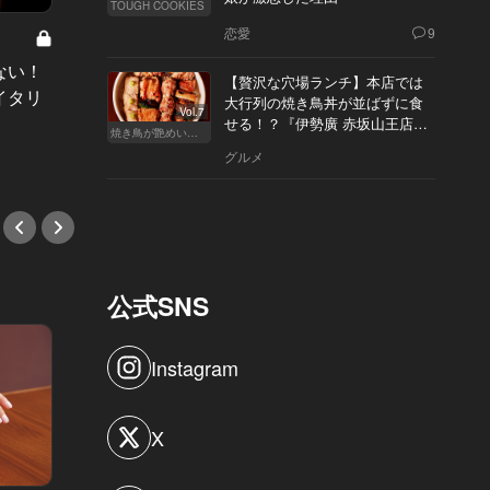
TOUGH COOKIES
恋愛
9
深夜な
の麺 Vol
ない！
六本木で朝4時まで！深夜デートを
焼鳥コ
【贅沢な穴場ランチ】本店では
イタリ
成功させたいなら和食×ワインの秀
で〆る
大行列の焼き鳥丼が並ばずに食
Vol.7
逸ペアリングで決まり
せる！？『伊勢廣 赤坂山王店』
#焼き
焼き鳥が艶めいてきた
へ
グルメ
#新店情報
公式SNS
Instagram
X