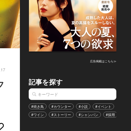
広告掲載はこちら≫
.17
記事を探す
フ
#焼き鳥
#カウンター
#小説
#イベント
#港区
#ワイン
#ストーリー
#シャンパン
#採用
#恋