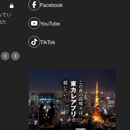
Facebook
8
男と女の答えあわせ【A】 Vol.308
ってい
結婚願望ゼロだった27歳男性が、交
れた
際2年で突然プロポーズ。彼の心が
YouTube
変わった“理由”とは
#小説
TikTok