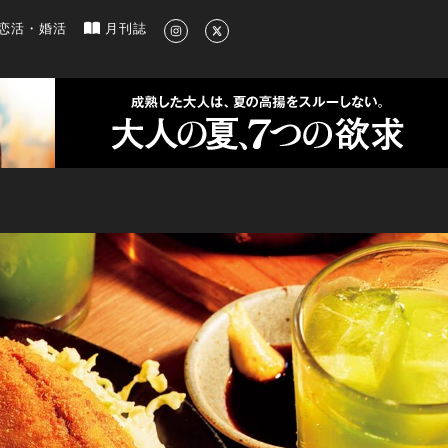
新のグルメ、洗練されたライフスタイル情報
恋活・婚活
月刊誌