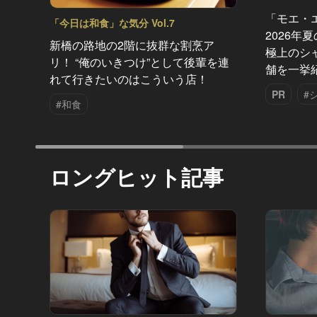
「モエ・
「今日は和食」な気分 Vol.7
2026年
新橋の路地の2階に抜群な割烹ア
極上のシ
リ！ “俺のいきつけ”として後輩を連
舗を一挙
れて行きたいのはこういう店！
PR
#
#和食
ロングヒット記事