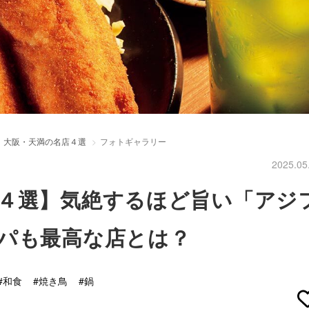
、大阪・天満の名店４選
フォトギャラリー
2025.05
４選】気絶するほど旨い「アジ
パも最高な店とは？
#和食
#焼き鳥
#鍋