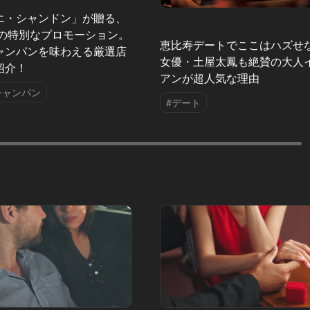
エ・シャンドン」が贈る、
夏の特別なプロモーション。
恵比寿デートでここはハズせ
ャンパンを味わえる厳選店
女優・土屋太鳳も絶賛の大人
紹介！
アンが超人気な理由
シャンパン
#デート