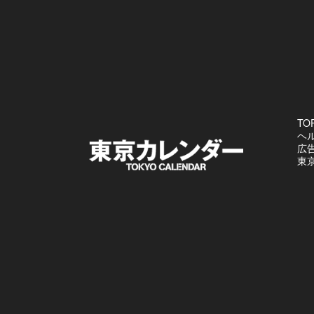
TO
ヘ
広
東