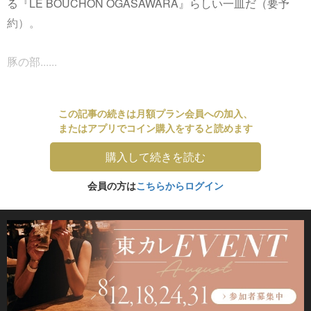
る『LE BOUCHON OGASAWARA』らしい一皿だ（要予
約）。
豚の部......
この記事の続きは月額プラン会員への加入、
またはアプリでコイン購入をすると読めます
購入して続きを読む
会員の方は
こちらからログイン