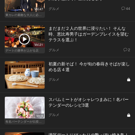
グルメ
44
Vol.47
東カレの素敵な大人に必要なこと
まだまだ２人の世界に浸りたい！ そんな
時、恵比寿男子はガーデンプレイスを望む
テラスを選ぶ！
Vol.21
グルメ
2
デートの勝率が上がる店
初夏の新そば！ 今が旬の春蒔きそばが楽し
める店４選
グルメ
スパムミートがオシャレつまみに！名バー
テンダーのレシピ3選
グルメ
Vol.4
有名バーテンダーが伝授する簡単つまみレシピ
港区デートにぴったりの艶っぽい焼き鳥！