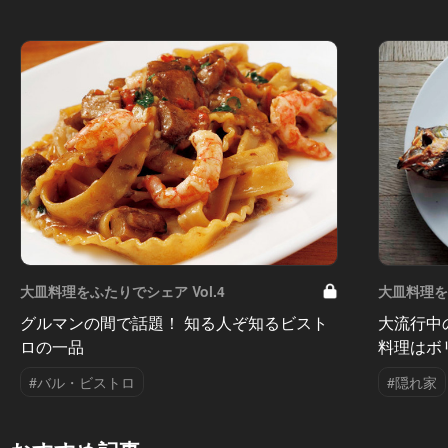
大皿料理をふたりでシェア Vol.4
大皿料理をふ
グルマンの間で話題！ 知る人ぞ知るビスト
大流行中
ロの一品
料理はボ
#バル・ビストロ
#隠れ家