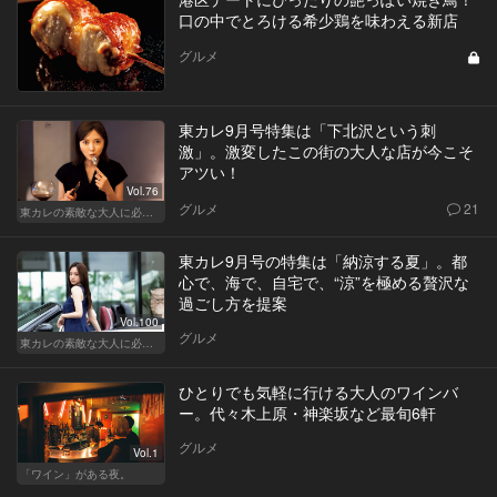
口の中でとろける希少鶏を味わえる新店
グルメ
東カレ9月号特集は「下北沢という刺
激」。激変したこの街の大人な店が今こそ
アツい！
Vol.76
グルメ
21
東カレの素敵な大人に必要なこと
東カレ9月号の特集は「納涼する夏」。都
心で、海で、自宅で、“涼”を極める贅沢な
過ごし方を提案
Vol.100
グルメ
東カレの素敵な大人に必要なこと
ひとりでも気軽に行ける大人のワインバ
ー。代々木上原・神楽坂など最旬6軒
グルメ
Vol.1
「ワイン」がある夜。