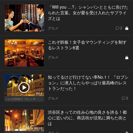
「Will you …?」シャンパンとともに告げた
られた言葉。女が愛を受け入れたサプライ
ズとは
グルメ
2
これぞ鉄板！女子会マウンティングを制す
るレストラン8選
グルメ
知ってるけど行けてない率No.1！ 『ロブシ
ョン』に潜入したらやっぱり最高峰のレス
トランだった！
Vol.4
グルメ
2
ハレの日向け フレンチ・高級店
渋谷区きっての住み心地の良さを誇る！都
心に近いのに、商店街が活気に満ちた街と
は
Vol.15
グルメ