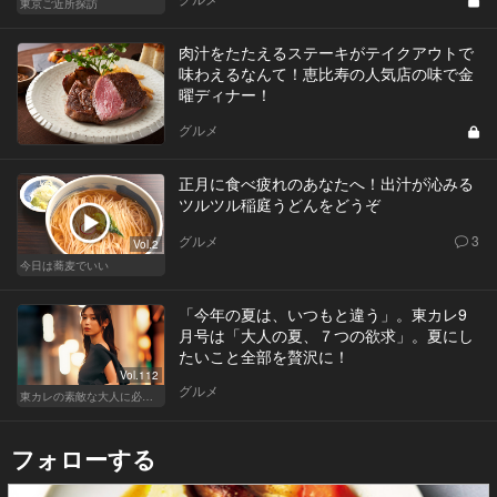
東京ご近所探訪
肉汁をたたえるステーキがテイクアウトで
味わえるなんて！恵比寿の人気店の味で金
曜ディナー！
グルメ
正月に食べ疲れのあなたへ！出汁が沁みる
ツルツル稲庭うどんをどうぞ
グルメ
3
Vol.2
今日は蕎麦でいい
「今年の夏は、いつもと違う」。東カレ9
月号は「大人の夏、７つの欲求」。夏にし
たいこと全部を贅沢に！
Vol.112
グルメ
東カレの素敵な大人に必要なこと
フォローする