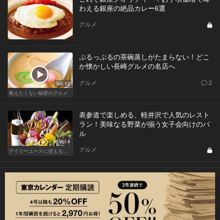
わえる銀座の絶品カレー6選
グルメ
ぷるっぷるの茶碗蒸しがたまらない！どこ
か懐かしい長崎グルメの名店へ
グルメ
2
Vol.12
教えたくない秘密のグルメ
表参道で楽しめる、軽井沢で人気のレスト
ラン！美味なる野菜が揃う女子会向けのバ
ル
Vol.4
グルメ
デイリーユースに使えるキラーコンテンツのあるレストラン