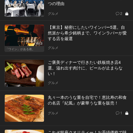
つの理由
グルメ
2
【東京】秘密にしたいワインバー5選。自
然派から希少銘柄まで、ワインラバーが愛
する店を厳選
Vol.3
グルメ
「ワイン」がある夜。
ご褒美ディナーで行きたい鉄板焼き店4
選。溢れ出す肉汁に、ビールが止まらな
い！
グルメ
丸々一本のうな重を自宅で！恵比寿の和食
の名店『紀風』が豪華うな重を販売！
グルメ
1
これぞ銀座クオリティー！お手頃価格で味