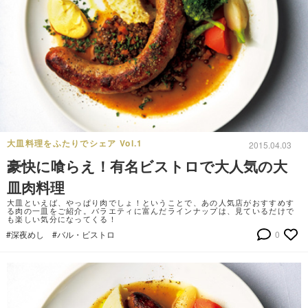
大皿料理をふたりでシェア Vol.1
2015.04.03
豪快に喰らえ！有名ビストロで大人気の大
皿肉料理
大皿といえば、やっぱり肉でしょ！ということで、あの人気店がおすすめす
る肉の一皿をご紹介。バラエティに富んだラインナップは、見ているだけで
も楽しい気分になってくる！
#深夜めし
#バル・ビストロ
0