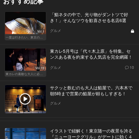
おすすめ記事
「鮨ネタの中で、光り物がダントツで好
き！」そんなツウを歓喜させる名店6選
グルメ
Vol.1
一度は行きたい、東京の鮨の名店
東カレ5月号は「代々木上原」を特集。セ
ンスある夜を約束する人気店を完全網羅！
グルメ
10
Vol.72
東カレの素敵な大人に必要なこと
サクッと飲むのも大人は鮨屋で。六本木で
朝5時まで営業の鮨屋が頼もしすぎる！
グルメ
イラストで紐解く！東京随一の夜景を誇る
『ニューヨークグリル』がデートに効く４