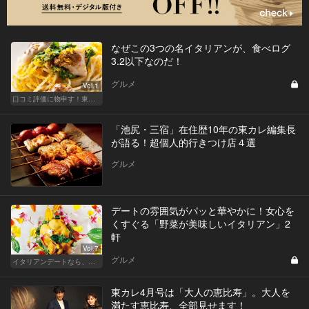
なぜこの3つの名イタリアンが、食べログ
3.2以下なのだ！
グルメ
Vol.1
口コミ評価に物申す！東カレが選ぶ上級レストラン
「池尻・三宿」在住歴10年の東カレ編集長
が語る！超個人的行きつけ店４選
グルメ
デートの雰囲気がパッと華やかに！女心を
くすぐる「野菜が美味しいイタリアン」2
軒
Vol.7
グルメ
イタリアンデートなら、東京屈指の美味しい人気店へ
東カレ4月号は「大人の恵比寿」。大人を
満たす恵比寿、全部見せます！