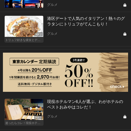
グルメ
港区デートで人気のイタリアン！熱々のグ
ラタンにトリュフがてんこもり！
グルメ
Vol.2
トリュフ好きな彼女とデートにおすすめ！東京の人気店
現役ホテルマン6人が選ぶ、わがホテルの
ベストおみやはコレだ！
グルメ
Vol.1
迷ったらコレ！現役ホテルマンが選ぶ、ウチのベストおみや