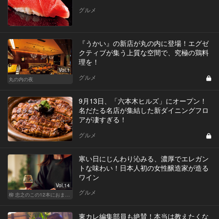
グルメ
『うかい』の新店が丸の内に登場！エグゼ
クティブが集う上質な空間で、究極の鶏料
理を！
Vol.1
グルメ
丸の内の夜
9月13日、「六本木ヒルズ」にオープン！
名だたる名店が集結した新ダイニングフロ
アが凄すぎる！
グルメ
寒い日にじんわり沁みる、濃厚でエレガン
トな味わい！日本人初の女性醸造家が造る
ワイン
Vol.14
グルメ
柳 忠之のこの12本におまかせ
東カレ編集部員も絶賛！本当は教えたくな