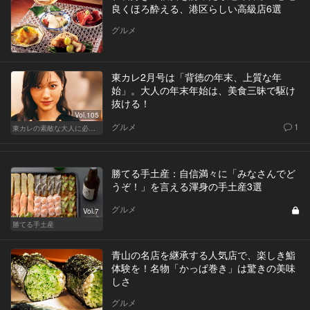
良くほろ酔える、港区らしい高級店6選
グルメ
東カレ2月号は「背徳の年末、上質な年
始」。大人の年末年始は、美食三昧で駆け
抜ける！
Vol.105
グルメ
1
東カレの素敵な大人に必要なこと
勝てる手土産：自信満々に「みなさんでど
うぞ！」を言える渾身の手土産3選
グルメ
Vol.7
勝てる手土産
青山の名店を継承する人気店で、楽しき鮨
体験を！名物「かっぱ巻き」は驚きの美味
しさ
グルメ