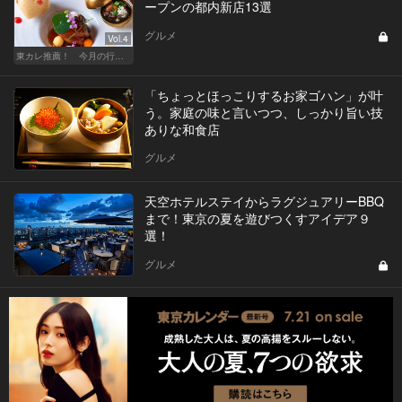
ープンの都内新店13選
グルメ
Vol.4
東カレ推薦！ 今月の行くべき店
「ちょっとほっこりするお家ゴハン」が叶
う。家庭の味と言いつつ、しっかり旨い技
ありな和食店
グルメ
天空ホテルステイからラグジュアリーBBQ
まで！東京の夏を遊びつくすアイデア９
選！
グルメ