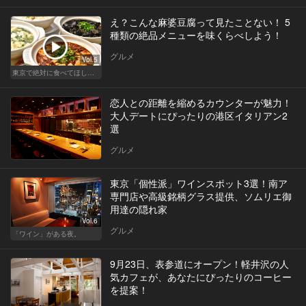
え？こんな麻婆豆腐って見たことない！ 5
種類の絶品メニューを味くらべしよう！
グルメ
Vol.5
東京で絶対に食べてほしい麻婆豆腐！痺れる辛さがクセになる
恋人との距離を縮めるカウンターが魅力！
大人デートにぴったりの港区イタリアン2
選
グルメ
東京「個性派」ワインスポット3選！南ア
専門店や高級銘柄グラス提供、ソムリエ御
用達の隠れ家
Vol.6
グルメ
「ワイン」がある夜。
9月23日、表参道にオープン！軽井沢の人
気カフェが、あなたにぴったりのコーヒー
を提案！