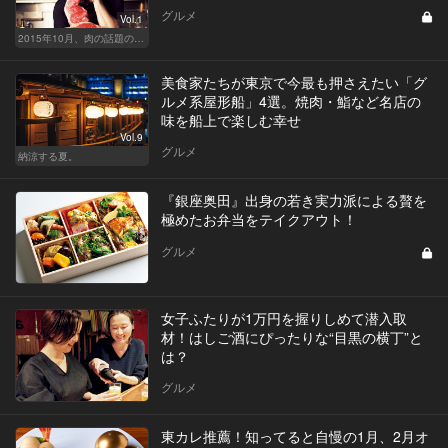
グルメ
Vol.1
2015年10月、肉の話題の新店を5日間連続連載でお届け！
美食家たちが東京で今最も押さえたい「グ
ルメ系屋形船」4選。焼肉・鮨など名店の
味を船上で楽しむ幸せ
Vol.9
グルメ
納涼する夏。
『銀座奥田』出身の若き実力派による贅を
極めたお弁当をテイクアウト！
グルメ
女子ふたりが1万円を握りしめて潜入取
材！はしご酒にぴったりな“目黒の横丁”と
は？
グルメ
東カレ推薦！知ってると自慢の1月、2月オ