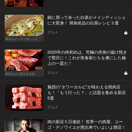
鍋に買って余った白菜がメインディッシュ
に大変身！ 簡単絶品の白菜レシピ３選
グルメ
Vol.3
東京カレンダー旬レシピ
2020年の肉初めは、究極の赤身の揚げ焼き
で贅沢に！これが美食家たちを虜にした極
上の一皿だ！
Vol.4
グルメ
特別なひと皿がある店
魅惑の“タワーカルビ”が味わえる焼肉店
も！「もう行った？」と話題を集める新店
5選
グルメ
肉の新店５日連続！ 世界一の肉屋、ユー
ゴ・デノワイエが恵比寿でいよいよ開店！