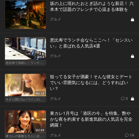
坂の上に現れたおとぎ話のような新店！ 六
本木で話題のフレンチで心温まる体験を
グルメ
恵比寿でランチ会ならここへ！「センスい
い」と喜ばれる人気店4選
グルメ
Vol.4
恵比寿で気軽に！ランチデート
狙ってる女子が酒豪！そんな彼女とデート
でいい雰囲気になるには、どうすればい
い？
Vol.12
グルメ
3
今さら聞けないワインの基礎知識
東カレ1月号は「港区の今」を特集。艶や
かな夜を約束する新進気鋭の人気店を完全
網羅！
Vol.68
グルメ
14
東カレの素敵な大人に必要なこと