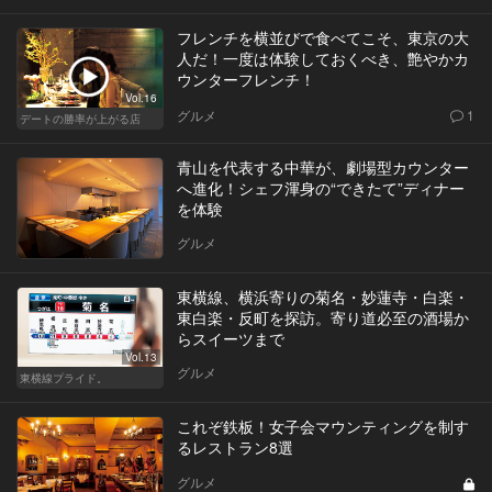
フレンチを横並びで食べてこそ、東京の大
人だ！一度は体験しておくべき、艶やかカ
ウンターフレンチ！
Vol.16
グルメ
1
デートの勝率が上がる店
青山を代表する中華が、劇場型カウンター
へ進化！シェフ渾身の“できたて”ディナー
を体験
グルメ
東横線、横浜寄りの菊名・妙蓮寺・白楽・
東白楽・反町を探訪。寄り道必至の酒場か
らスイーツまで
Vol.13
グルメ
東横線プライド。
これぞ鉄板！女子会マウンティングを制す
るレストラン8選
グルメ