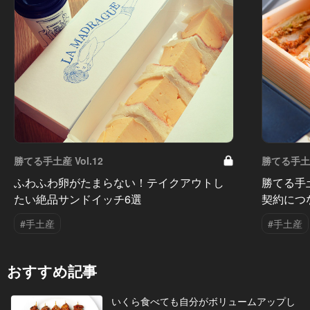
勝てる手土産 Vol.12
勝てる手土産 
ふわふわ卵がたまらない！テイクアウトし
勝てる手
たい絶品サンドイッチ6選
契約につ
#手土産
#手土産
おすすめ記事
いくら食べても自分がボリュームアップし