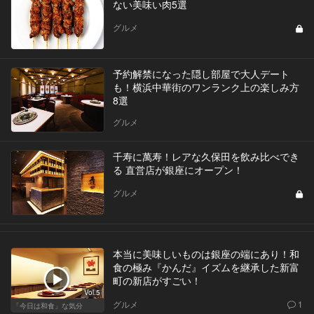
ない美味い肉5選
グルメ
予約解禁になった隠し部屋で大人デート
も！横浜中華街のワンランク上の楽しみ方
8選
グルメ
千寿に萬寿！レアな久保田を飲み比べでき
る 直営店が銀座にオープン！
グルメ
本当に美味しいものは銀座の端にあり！和
食の極み『かんだ』イズムを継承した新富
町の新店がすごい！
Vol.5
グルメ
1
「今日は和食」な気分