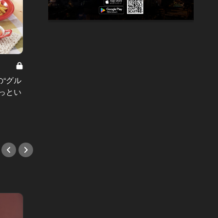
「銀座」の
銀座の
世田谷が誇る名店 Vol.7
ーから
“グル
住宅街にひそむビストロの名店！料
大人の
っとい
理とワインの驚きのレベルに、世田
#銀座
谷民が殺到していた！
#バル・ビストロ