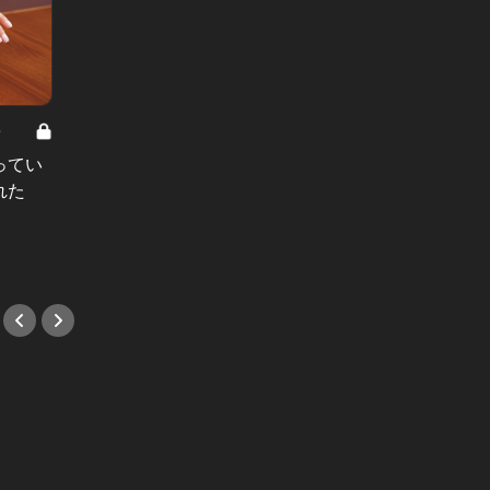
8
男と女の答えあわせ【A】 Vol.308
ってい
結婚願望ゼロだった27歳男性が、交
れた
際2年で突然プロポーズ。彼の心が
変わった“理由”とは
#小説