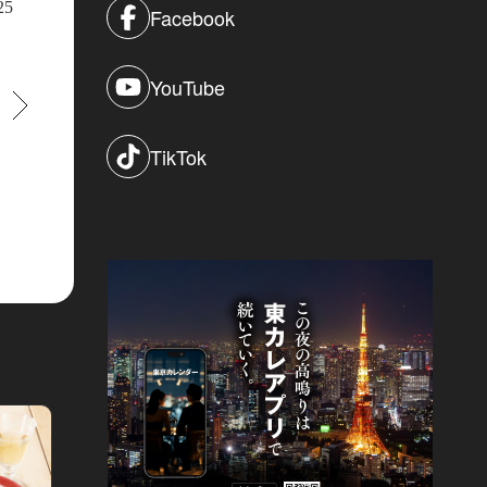
25
Facebook
YouTube
すすむ
TikTok