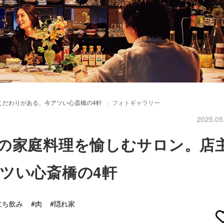
こだわりがある、今アツい心斎橋の4軒
フォトギャラリー
2025.05
の家庭料理を愉しむサロン。店
ツい心斎橋の4軒
立ち飲み
#肉
#隠れ家