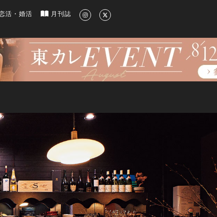
新のグルメ、洗練されたライフスタイル情報
恋活・婚活
月刊誌