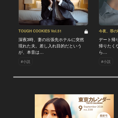
TOUGH COOKIES Vol.51
今夜、罪の味を
深夜3時、妻の出張先ホテルに突然
デート帰
現れた夫。差し入れ目的だという
帰りたく
が、本音は…
ら…
#小説
#小説