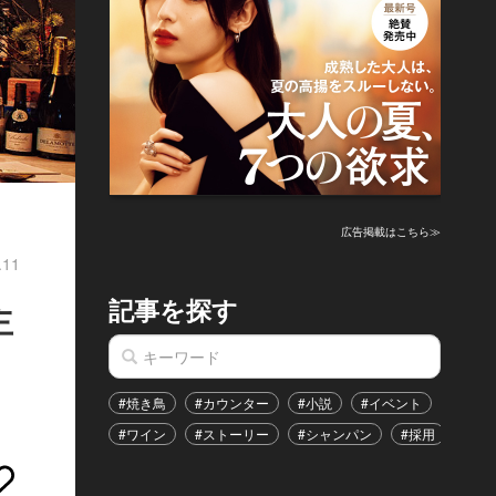
広告掲載はこちら≫
.11
記事を探す
主
#焼き鳥
#カウンター
#小説
#イベント
#港区
#ワイン
#ストーリー
#シャンパン
#採用
#恋