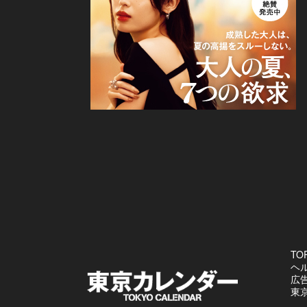
TO
ヘ
広
東