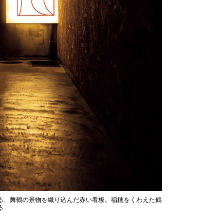
る、舞鶴の景物を織り込んだ赤い看板。稲穂をくわえた鶴
る