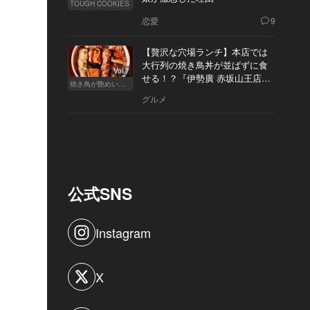
TOUGH COOKIES
恋愛
9
【贅沢な穴場ランチ】本店では
大行列の焼き鳥丼が並ばずに食
Vol.7
せる！？『伊勢廣 赤坂山王店』
焼き鳥が艶めいてきた
へ
グルメ
公式SNS
Instagram
X