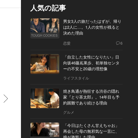
人気の記事
男女3人の旅だったはずが、帰り
は2人に…。1人の女性が残ると
Vol.74
決めた理由
TOUGH COOKIES
恋愛
6
「自立した女性になりたい」日
向坂46藤嶌果歩、初単独センタ
ーの不安と20歳の理想像
ライフスタイル
焼き鳥通が熱狂する渋谷の隠れ
家『とり茶太郎』。14年目も予
すすむ
約困難であり続ける理由
グルメ
「今日はたくさん甘えちゃお」
再会した母の無邪気な一言に、
Vol.73
娘が激怒した理由