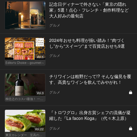
記念日ディナーで外さない「東京の隠れ
家」5選！点心・フレンチ・創作料理など
大人好みの最旬店
グルメ
2024年おせち料理が揃い踏み！“肉づく
し”から“スイーツ”まで百貨店おせち9選
グルメ
Vol.5
Editor's Choice～gourmet～
チリワインは粗野だって!? そんな偏見を覆
す、高貴なワインを飲んでみやがれ！
グルメ
Vol.3
柳忠之のコスパ最強！ 一目おかれる、お値打ちワイン
『トロワグロ』出身古賀シェフの流儀が凝
縮した『La facon Koga』（代々木上原）
グルメ
Vol.22
東京カレンダー 至高の名店シリーズ