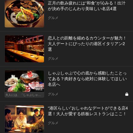
正月の飲み疲れには“和食”が沁みる！出汁
が決め手のじんわり美味しい名店4選
グルメ
恋人との距離を縮めるカウンターが魅力！
大人デートにぴったりの港区イタリアン2
選
グルメ
しゃぶしゃぶで心の底から感動したことっ
てある？肉好きなら絶対に体験してほしい
名店へ
Vol.2
グルメ
大人には、「しゃぶしゃぶ」が最近ちょうどいい
“港区らしい”おしゃれなデートができる店4
選！大人が愛する鉄板レストランはここ！
グルメ