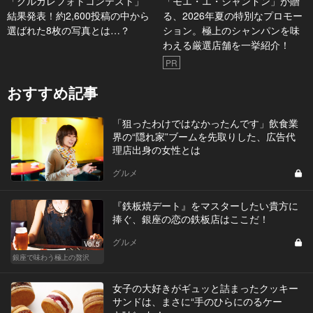
「グルカレフォトコンテスト」
「モエ・エ・シャンドン」が贈
結果発表！約2,600投稿の中から
る、2026年夏の特別なプロモー
選ばれた8枚の写真とは…？
ション。極上のシャンパンを味
わえる厳選店舗を一挙紹介！
PR
おすすめ記事
「狙ったわけではなかったんです」飲食業
界の“隠れ家”ブームを先取りした、広告代
理店出身の女性とは
グルメ
『鉄板焼デート』をマスターしたい貴方に
捧ぐ、銀座の恋の鉄板店はここだ！
グルメ
Vol.5
銀座で味わう極上の贅沢
女子の大好きがギュッと詰まったクッキー
サンドは、まさに“手のひらにのるケー