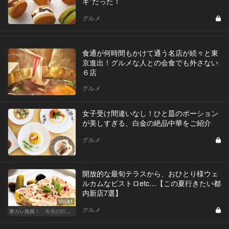
キ”だった！
グルメ
食通が何時間もかけて通う名店が続々と東
京進出！グルメな人との会食でも外さない
６店
グルメ
女子受け間違いなし！ひと皿のポーション
が美しすぎる、白金の絶品中華をご紹介
グルメ
開放的な最旬テラスから、おひとり様ウェ
ルカムなビストロetc…【この夏行きたい都
内新店7選】
Vol.41
グルメ
東カレ推薦！ 今月の行くべき店