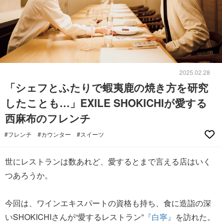
2025.02.28
「シェフとふたりで蝦夷鹿の焼き方を研究
したことも…」EXILE SHOKICHIが愛する
西麻布のフレンチ
#フレンチ
#カウンター
#スイーツ
世にレストランは数あれど、愛するとまで言える店はいく
つあろうか。
今回は、ワインエキスパートの資格も持ち、食に造詣の深
いSHOKICHIさんが“愛するレストラン”
『白寧』
を訪れた。