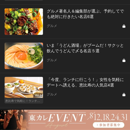
グルメ著名人＆編集部が選ぶ、予約してで
も絶対に行きたい名店6選
グルメ
いま「うどん酒場」がブームだ！サクッと
飲んでうどんで〆る名店５選
グルメ
「今度、ランチに行こう！」女性を気軽に
デートへ誘える、恵比寿の人気店4選
グルメ
Vol.3
恵比寿で気軽に！ランチデート
大人の“ヌン活”はホテルのバーで♡最新ア
フタヌーンティー情報をお届け！
グルメ