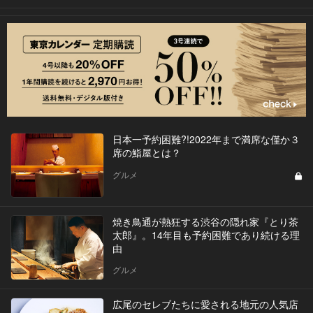
日本一予約困難?!2022年まで満席な僅か３
席の鮨屋とは？
グルメ
焼き鳥通が熱狂する渋谷の隠れ家『とり茶
太郎』。14年目も予約困難であり続ける理
由
グルメ
広尾のセレブたちに愛される地元の人気店