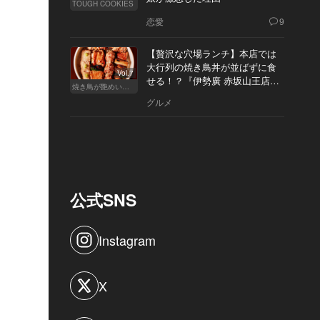
TOUGH COOKIES
恋愛
9
【贅沢な穴場ランチ】本店では
大行列の焼き鳥丼が並ばずに食
Vol.7
せる！？『伊勢廣 赤坂山王店』
焼き鳥が艶めいてきた
へ
グルメ
公式SNS
Instagram
X