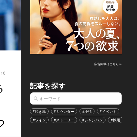
広告掲載はこちら≫
.18
記事を探す
る
#焼き鳥
#カウンター
#小説
#イベント
#港区
#ワイン
#ストーリー
#シャンパン
#採用
#恋