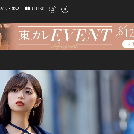
新のグルメ、洗練されたライフスタイル情報
恋活・婚活
月刊誌