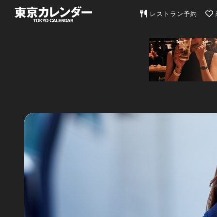
東京カレンダー | 最
レストラン予約