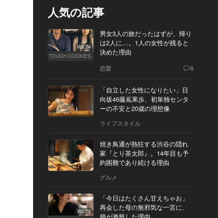
人気の記事
男女3人の旅だったはずが、帰り
は2人に…。1人の女性が残ると
Vol.74
決めた理由
TOUGH COOKIES
恋愛
6
「自立した女性になりたい」日
向坂46藤嶌果歩、初単独センタ
ーの不安と20歳の理想像
ライフスタイル
焼き鳥通が熱狂する渋谷の隠れ
家『とり茶太郎』。14年目も予
約困難であり続ける理由
グルメ
「今日はたくさん甘えちゃお」
再会した母の無邪気な一言に、
Vol.73
娘が激怒した理由