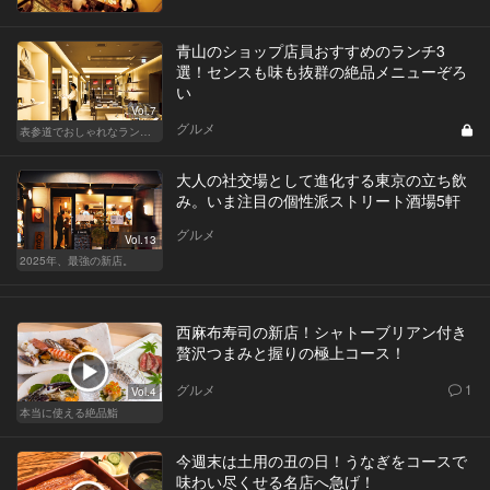
青山のショップ店員おすすめのランチ3
選！センスも味も抜群の絶品メニューぞろ
い
Vol.7
グルメ
表参道でおしゃれなランチ女子会
大人の社交場として進化する東京の立ち飲
み。いま注目の個性派ストリート酒場5軒
グルメ
Vol.13
2025年、最強の新店。
西麻布寿司の新店！シャトーブリアン付き
贅沢つまみと握りの極上コース！
グルメ
1
Vol.4
本当に使える絶品鮨
今週末は土用の丑の日！うなぎをコースで
味わい尽くせる名店へ急げ！