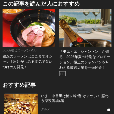
この記事を読んだ人におすすめ
大人が喜ぶラーメン Vol.4
「モエ・エ・シャンドン」が贈
銀座のラーメンはここまでオシ
る、2026年夏の特別なプロモー
ャレ！出汁がしみる本気で旨い
ション。極上のシャンパンを味
つけめん発見！
わえる厳選店舗を一挙紹介！
PR
おすすめ記事
いま、中目黒は槍ヶ崎“裏”がアツい！ 賑わ
う深夜酒場4選
グルメ