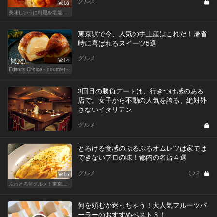
グルメ
Vol.8
美味しいうに料理を堪能できる東京の名店
東京駅で今、人気の手土産はこれだ！帰省
時に喜ばれるスイーツ5選
グルメ
Vol.4
Editor's Choice～gourmet～
3回目の勝負デートは、行きつけ感のある
店で。女子から不動の人気を誇る、絶対外
さないイタリアン
グルメ
とろける食感のぷるぷるオムレツは家では
できないプロの味！都内の名店４選
グルメ
2
Vol.5
ふわとろ卵グルメ！東京で外せない人気店
何を頼むか迷っちゃう！大人気フルーツパ
ーラーのおすすめベスト３！