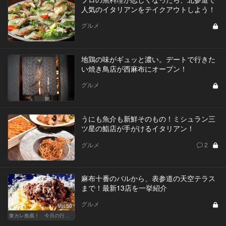
人気のイタリアンをテイクアウトしよう！
グルメ
地鶏の味がギュッと濃い。デートで行きた
い焼き鳥店が西麻布にオープン！
グルメ
うにも魚介も新鮮そのもの！ミシュラン三
ツ星の鮨店が手がけるイタリアン！
グルメ
2
麻布十番のバルから、表参道の天空テラス
まで！最新13店を一挙紹介
グルメ
Vol.50
東カレ推薦！ 今月の行くべき店