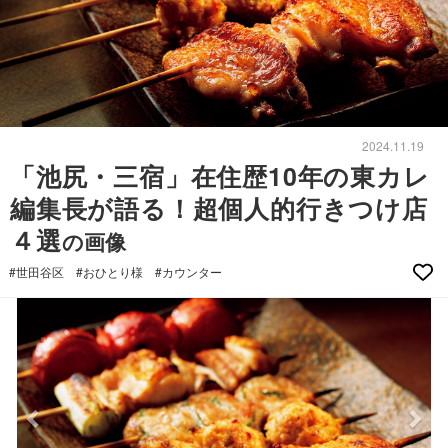
2024.11.19
「池尻・三宿」在住歴10年の東カレ
編集長が語る！超個人的行きつけ店
４選
の画像
#世田谷区
#おひとり様
#カウンター