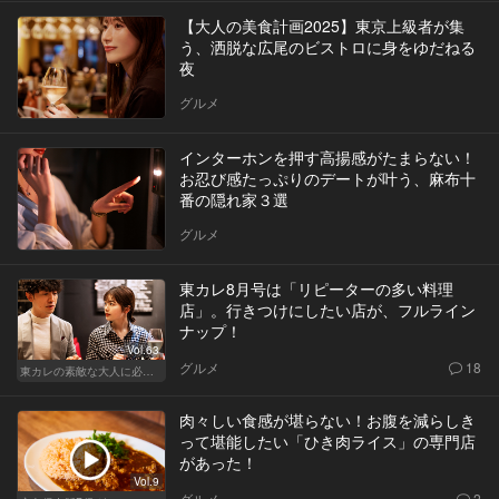
【大人の美食計画2025】東京上級者が集
う、洒脱な広尾のビストロに身をゆだねる
夜
グルメ
インターホンを押す高揚感がたまらない！
お忍び感たっぷりのデートが叶う、麻布十
番の隠れ家３選
グルメ
東カレ8月号は「リピーターの多い料理
店」。行きつけにしたい店が、フルライン
ナップ！
Vol.63
グルメ
18
東カレの素敵な大人に必要なこと
肉々しい食感が堪らない！お腹を減らしき
って堪能したい「ひき肉ライス」の専門店
があった！
Vol.9
グルメ
2