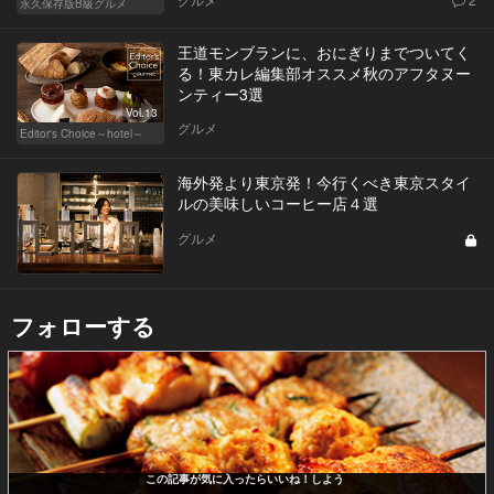
永久保存版B級グルメ
王道モンブランに、おにぎりまでついてく
る！東カレ編集部オススメ秋のアフタヌー
ンティー3選
Vol.13
グルメ
Editor's Choice～hotel～
海外発より東京発！今行くべき東京スタイ
ルの美味しいコーヒー店４選
グルメ
フォローする
この記事が気に入ったらいいね！しよう