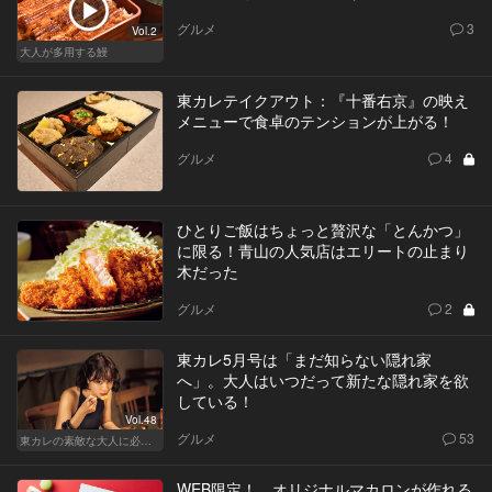
グルメ
3
Vol.2
大人が多用する鰻
東カレテイクアウト：『十番右京』の映え
メニューで食卓のテンションが上がる！
グルメ
4
ひとりご飯はちょっと贅沢な「とんかつ」
に限る！青山の人気店はエリートの止まり
木だった
グルメ
2
東カレ5月号は「まだ知らない隠れ家
へ」。大人はいつだって新たな隠れ家を欲
している！
Vol.48
グルメ
53
東カレの素敵な大人に必要なこと
WEB限定！ オリジナルマカロンが作れる