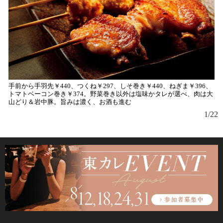
手前から手羽先￥440、つくね￥297、しそ巻き￥440、ねぎま￥396、
店
トマトベーコン巻き￥374。野菜巻き以外は塩味かタレが選べ、肉は大
山どり＆岩中豚。旨みは濃く、お酒も進む
1/22