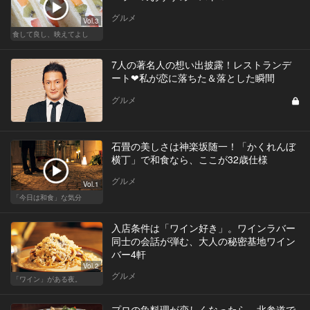
グルメ
Vol.3
食して良し、映えてよし
7人の著名人の想い出披露！レストランデ
ート❤私が恋に落ちた＆落とした瞬間
グルメ
石畳の美しさは神楽坂随一！「かくれんぼ
横丁」で和食なら、ここが32歳仕様
グルメ
Vol.1
「今日は和食」な気分
入店条件は「ワイン好き」。ワインラバー
同士の会話が弾む、大人の秘密基地ワイン
バー4軒
Vol.2
グルメ
「ワイン」がある夜。
プロの魚料理が恋しくなったら、北参道で