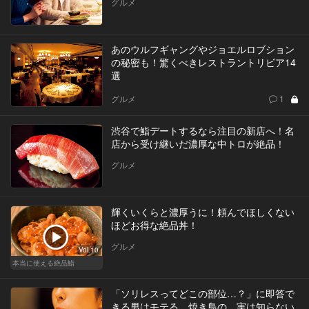
グルメ
あのウルフギャングやジョエルロブション
の秘密も！驚くべきレストラントリビア14
選
グルメ
1
渋谷で鮨デートするなら注目の新店へ！名
店から受け継いだ濃厚な中トロが絶品！
グルメ
輝くいくらと濃厚うに！頼んでほしくない
ほどお得な絶品丼！
グルメ
Vol.10
本当に使える絶品鮨
「ソリレスってどこの部位…？」に即答で
きる男はモテる。焼き鳥の、実は知らない