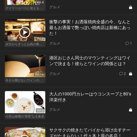
Vol.4
グルメ
デイリーユースに使えるキラーコンテンツのあるレストラン
衝撃の事実！お洒落焼肉全盛の今、なんと
最もお洒落で艶っぽい焼肉店は新橋にあっ
た！
Vol.9
グルメ
1
夕方からずっとお肉の事を考えてる貴方へ
港区おじさん同士のマウンティングはワイ
ンで決まる！彼らとワインの関係とは？
グルメ
2
Vol.14
今さら聞けないワインの基礎知識
大人の1000円カレーはウコンスープと80's
洋楽付き
グルメ
Vol.5
小宮山雄飛の“英世”なる食卓
サクサクの焼きたてパイから溶け出すチー
ズがたまらない！代々木上原の名店！