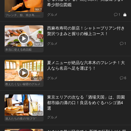
希少部位図鑑
Vol.7
グルメ
1
フレンチ、鮨、焼き鳥…グルメなら知っておきたい知識
西麻布寿司の新店！シャトーブリアン付き
贅沢つまみと握りの極上コース！
グルメ
1
Vol.4
本当に使える絶品鮨
夏メニューが絶品な六本木のフレンチ！大
人なら名店へ足を運ぼう！
グルメ
6
Vol.15
教えたくない秘密のグルメ
東京エリアの次なる「酒場天国」は、田園
都市線の溝の口！良店をめぐるハシゴ酒4
選
Vol.12
グルメ
達人たちの夜の“街ブラ”