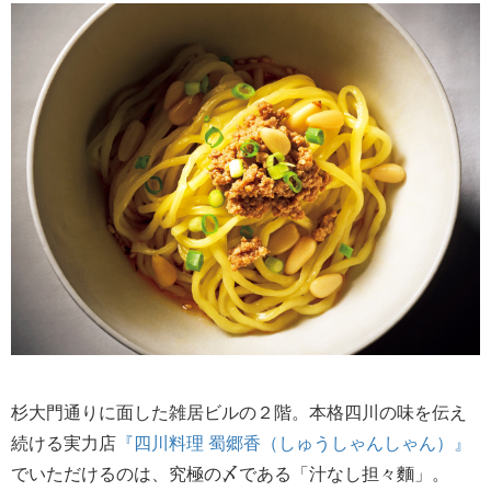
杉大門通りに面した雑居ビルの２階。本格四川の味を伝え
続ける実力店
『四川料理 蜀郷香（しゅうしゃんしゃん）』
でいただけるのは、究極の〆である「汁なし担々麵」。