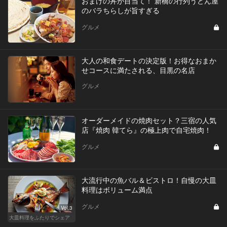
おまけの丼が目当て！ 新橋の行列うどん屋
のバラちらしが旨すぎる
グルメ
大人の和食デートの決定版！お得なおまか
せコースに満たされる、目黒の名店
グルメ
オーダーメイドの焼肉セット？三宿の人気
店『焼肉 韓てら』の極上肉で自宅焼肉！
グルメ
大流行中の魚バル＆ビストロ！自慢の大皿
料理はボリューム満点
グルメ
Vol.3
大皿料理をふたりでシェア