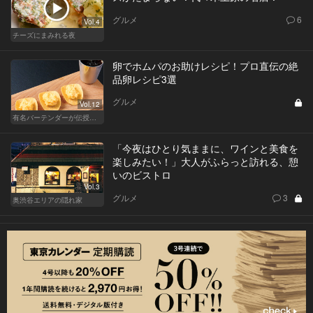
グルメ
6
Vol.4
チーズにまみれる夜
卵でホムパのお助けレシピ！プロ直伝の絶
品卵レシピ3選
グルメ
Vol.12
有名バーテンダーが伝授する簡単つまみレシピ
「今夜はひとり気ままに、ワインと美食を
楽しみたい！」大人がふらっと訪れる、憩
いのビストロ
Vol.3
グルメ
3
奥渋谷エリアの隠れ家