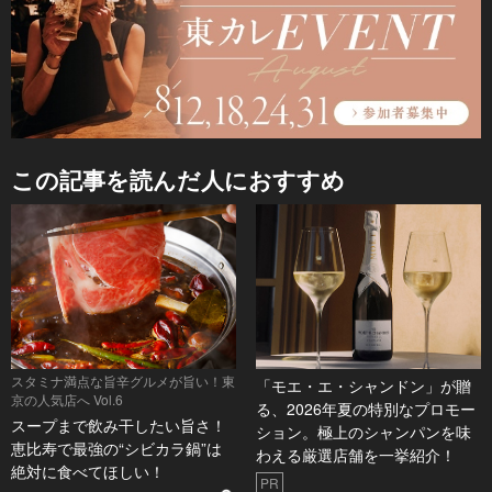
この記事を読んだ人におすすめ
スタミナ満点な旨辛グルメが旨い！東
「モエ・エ・シャンドン」が贈
京の人気店へ Vol.6
る、2026年夏の特別なプロモー
スープまで飲み干したい旨さ！
ション。極上のシャンパンを味
恵比寿で最強の“シビカラ鍋”は
わえる厳選店舗を一挙紹介！
絶対に食べてほしい！
PR