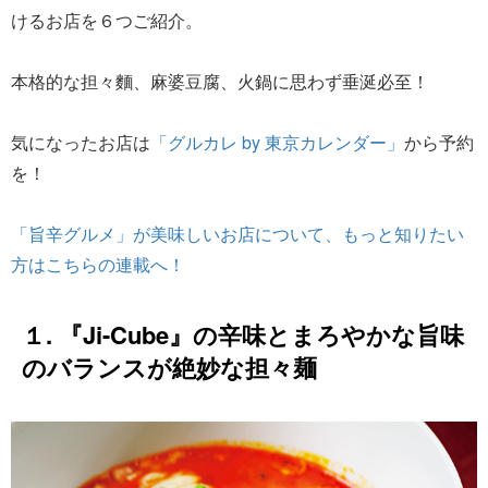
けるお店を６つご紹介。
本格的な担々麵、麻婆豆腐、火鍋に思わず垂涎必至！
気になったお店は
「グルカレ by 東京カレンダー」
から予約
を！
「旨辛グルメ」が美味しいお店について、もっと知りたい
方はこちらの連載へ！
１. 『Ji-Cube』の辛味とまろやかな旨味
のバランスが絶妙な担々麺