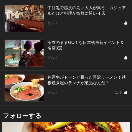
中目黒で感度の高い大人が集う、カジュア
ルだけど料理が抜群に旨い４店
グルメ
浴衣のままGO！な日本橋最新イベント＆
名店3選
グルメ
神戸牛がドーンと乗った贅沢ラーメン！鉄
板焼き屋のランチが絶品なんだ！
グルメ
1
フォローする