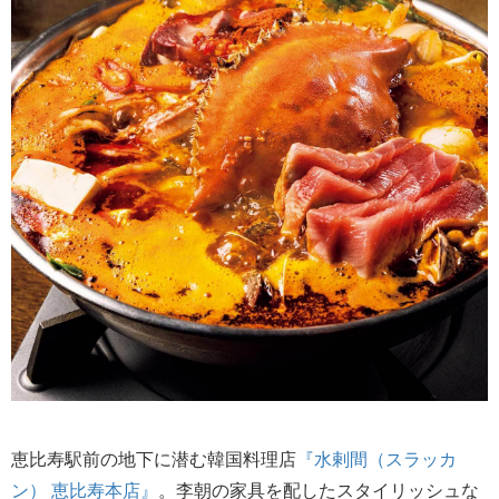
恵比寿駅前の地下に潜む韓国料理店
『水剌間（スラッカ
ン） 恵比寿本店』
。李朝の家具を配したスタイリッシュな