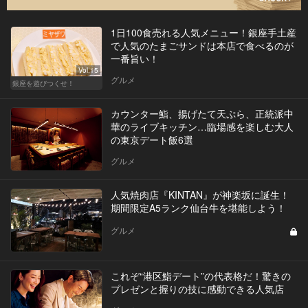
1日100食売れる人気メニュー！銀座手土産
で人気のたまごサンドは本店で食べるのが
一番旨い！
Vol.15
グルメ
銀座を遊びつくせ！
カウンター鮨、揚げたて天ぷら、正統派中
華のライブキッチン…臨場感を楽しむ大人
の東京デート飯6選
グルメ
人気焼肉店『KINTAN』が神楽坂に誕生！
期間限定A5ランク仙台牛を堪能しよう！
グルメ
これぞ“港区鮨デート”の代表格だ！驚きの
プレゼンと握りの技に感動できる人気店