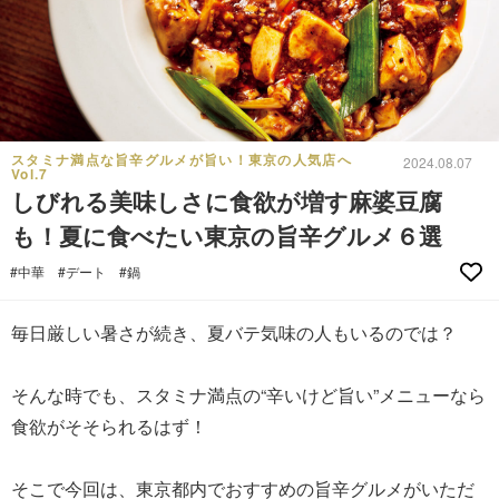
スタミナ満点な旨辛グルメが旨い！東京の人気店へ
2024.08.07
Vol.7
しびれる美味しさに食欲が増す麻婆豆腐
も！夏に食べたい東京の旨辛グルメ６選
#中華
#デート
#鍋
毎日厳しい暑さが続き、夏バテ気味の人もいるのでは？
そんな時でも、スタミナ満点の“辛いけど旨い”メニューなら
食欲がそそられるはず！
そこで今回は、東京都内でおすすめの旨辛グルメがいただ