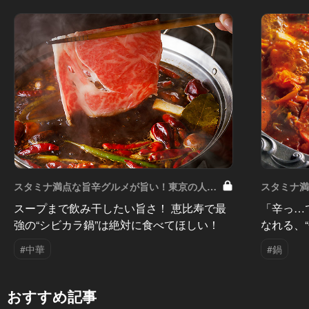
スタミナ満点な旨辛グルメが旨い！東京の人気
スタミナ
店へ Vol.6
店へ Vol.5
スープまで飲み干したい旨さ！ 恵比寿で最
「辛っ…
強の“シビカラ鍋”は絶対に食べてほしい！
なれる、“
#中華
#鍋
おすすめ記事