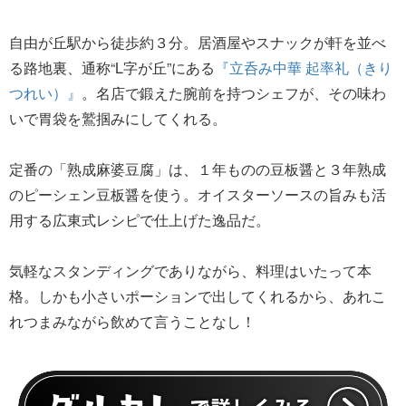
自由が丘駅から徒歩約３分。居酒屋やスナックが軒を並べ
る路地裏、通称“L字が丘”にある
『立呑み中華 起率礼（きり
つれい）』
。名店で鍛えた腕前を持つシェフが、その味わ
いで胃袋を鷲掴みにしてくれる。
定番の「熟成麻婆豆腐」は、１年ものの豆板醤と３年熟成
のピーシェン豆板醤を使う。オイスターソースの旨みも活
用する広東式レシピで仕上げた逸品だ。
気軽なスタンディングでありながら、料理はいたって本
格。しかも小さいポーションで出してくれるから、あれこ
れつまみながら飲めて言うことなし！