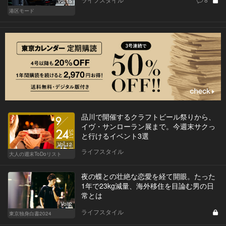
Vol.15
港区モード
品川で開催するクラフトビール祭りから、
イヴ・サンローラン展まで。今週末サクっ
と行けるイベント3選
Vol.12
ライフスタイル
大人の週末ToDoリスト
夜の蝶との壮絶な恋愛を経て開眼。たった
1年で23kg減量、海外移住を目論む男の日
常とは
Vol.2
ライフスタイル
東京独身白書2024