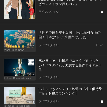
どのレストラン行くの？」
ライフスタイル
「世界で最も安全な国」1位は意外なあの
国！日本は“トップ3圏外”だった...
ライフスタイル
28
Vol.81
World Trend News
寒い日こそ、お風呂でゆっくり過ごした
い！バスタイムが充実する新作アイテム3
選
Vol.19
ライフスタイル
Editor's Choice～beauty & wellness～
いくらでもノリノリ！鉄道の「株主優待乗
車証」お得度ランキング！
ライフスタイル
Vol.54
東洋経済・東京鉄道事情