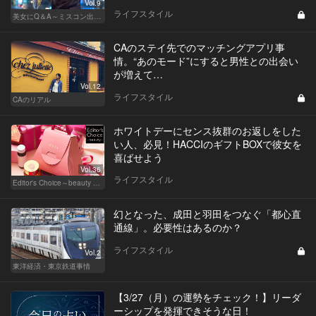
Vol.9
ライフスタイル
美女にQ＆A～ミスコン出身者の幸福論～
CAのステイ先でのマッチングアプリ事
情。“あのモード”にすると男性との出会い
が増えて…
Vol.12
ライフスタイル
CAのリアル
ホワイトデーにセンス抜群のお返しをした
い人、必見！HACCIのギフトBOXで彼女を
喜ばせよう
Vol.36
ライフスタイル
Editor's Choice～beauty & wellness～
幻となった、成田と羽田をつなぐ「都心直
通線」。必要性はあるのか？
ライフスタイル
Vol.2
東洋経済・東京鉄道事情
【3/27（月）の運勢をチェック！】リーダ
ーシップを発揮できそうな日！