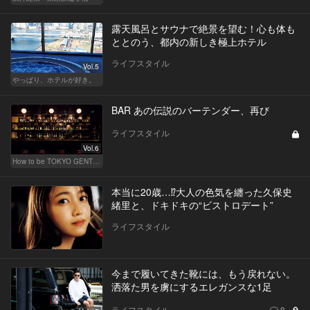
露天風呂とサウナで絶景を望む！心も体も
ととのう、都内の新しき極上ホテル
ライフスタイル
Vol.5
やっぱり、ホテルが好き。
BAR あの伝説のバーテンダー、再び
ライフスタイル
Vol.6
How to be TOKYO GENTS 東京人よ、紳士たれ！
本当に20歳…⁉大人の色気を纏った久保史
緒里と、ドキドキの“ビストロデート”
ライフスタイル
今まで履いてきた靴には、もう戻れない。
洒落た男を虜にするエレガンスな1足
ライフスタイル
8