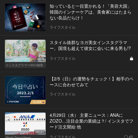
知っていると一目置かれる！「美容大国」
韓国のインナーケアは、美食家にはたまら
ない良品だらけ！
ライフスタイル
スタイル抜群なヨガ美女インスタグラマ
ー。国境も超えて彼女に会いに来る男も!?
ライフスタイル
Vol.5
インスタグラマー50の秘密
【2/5（日）の運勢をチェック！】相手のペ
ースに合わせてみて
ライフスタイル
4月29日（水） 主要ニュース：ANAに
ZOZO…注目企業の業績は？/ インスタでフ
ード注文開始 他
Vol.21
ライフスタイル
45
World Trend News