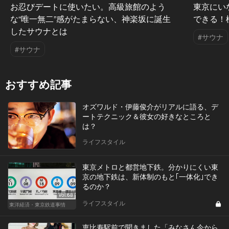
サウナクラブ ― Vol.12
サウナクラブ 
お忍びデートに使いたい。高級旅館のよう
東京にい
な“唯一無二”感がたまらない、神楽坂に誕生
できる！
したサウナとは
#サウナ
#サウナ
おすすめ記事
オズワルド・伊藤俊介がリアルに語る、デ
ートテクニック＆彼女の好きなところと
は？
ライフスタイル
東京メトロと都営地下鉄。分かりにくい東
京の地下鉄は、新体制のもと｢一体化｣でき
るのか？
Vol.68
ライフスタイル
東洋経済・東京鉄道事情
恵比寿駅前で聞きました「みなさん今から