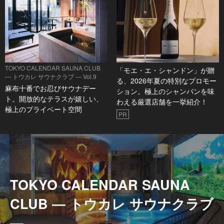
TOKYO CALENDAR SAUNA CLUB
「モエ・エ・シャンドン」が贈
― トウカレ サウナクラブ ― Vol.9
る、2026年夏の特別なプロモー
麻布十番でお忍びサウナデー
ション。極上のシャンパンを味
ト。開放的なテラスが嬉しい、
わえる厳選店舗を一挙紹介！
極上のプライベート空間
PR
TOKYO CALENDAR SAUNA
CLUB ― トウカレ サウナクラブ
―