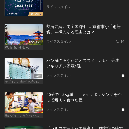
ライフスタイル
熱海に続いて全国2例目...京都市が「別荘
税」を導入する理由とは？
ライフスタイル
14
Vol.225
World Trend News
パン派のあなたにオススメしたい、美味し
いキッチン家電4選
ライフスタイル
Vol.3
デザインと機能性の合わせ技！ こんなキッチン家電が欲しかった！
45分で1.2kg減！！キックボクシングをや
って焼肉を食べた夜
ライフスタイル
Vol.3
動かざるもの食うべからず！食べるの大好き編集部員のダイエット体験記
「ゴルフデートって最高！」碑文谷の練習