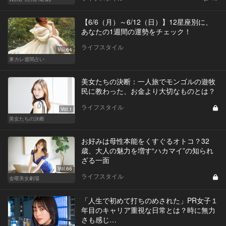
【6/6（月）～6/12（日）】12星座別に、
あなたの1週間の運勢をチェック！
ライフスタイル
Vol.64
東カレ週間占い
美女たちの決断：一人旅でモンゴルの遊牧
民に教わった、お金より大切なものとは？
ライフスタイル
Vol.1
美女たちの決断
お好みは母性本能をくすぐるオトコ？32
歳、大人の魅力を増す“ハカマイ”の知られ
ざる一面
Vol.66
ライフスタイル
金曜美女劇場
「人生で初めて打ちのめされた」PR女子１
年目のキャリア重視な日常とは？時に無力
さも感じ…