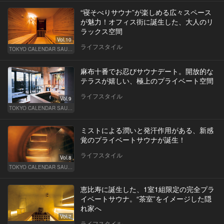
“寝そべりサウナ”が楽しめる広々スペース
が魅力！オフィス街に誕生した、大人のリ
ラックス空間
Vol.10
ライフスタイル
TOKYO CALENDAR SAUNA CLUB ― トウカレ サウナクラブ ―
麻布十番でお忍びサウナデート。開放的な
テラスが嬉しい、極上のプライベート空間
ライフスタイル
Vol.9
TOKYO CALENDAR SAUNA CLUB ― トウカレ サウナクラブ ―
ミストによる潤いと発汗作用がある、新感
覚のプライベートサウナが誕生！
ライフスタイル
Vol.8
TOKYO CALENDAR SAUNA CLUB ― トウカレ サウナクラブ ―
恵比寿に誕生した、1室1組限定の完全プラ
イベートサウナ。“茶室”をイメージした隠
れ家へ
Vol.7
ライフスタイル