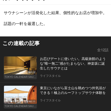
サウナシーンが活発化した結果、個性的なお店が増加中。
話題の一軒を厳選した。
この連載の記事
全12話
お忍びデートに使いたい。高級旅館のよう
な“唯一無二”感がたまらない、神楽坂に誕
生したサウナとは
Vol.12
ライフスタイル
TOKYO CALENDAR SAUNA CLUB ― トウカレ サウナクラブ ―
東京にいながら富士山を眺めつつ外気浴が
できる！極上のルーフトップサウナ体験を
ライフスタイル
Vol.11
TOKYO CALENDAR SAUNA CLUB ― トウカレ サウナクラブ ―