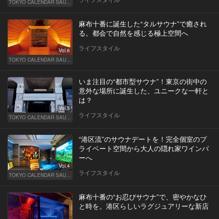
TOKYO CALENDAR SAUNA CLUB ― トウカレ サウナクラブ ―
麻布十番に誕生した“タルサウナ”で癒され
る。都会で自然を感じる極上空間へ
ライフスタイル
Vol.6
TOKYO CALENDAR SAUNA CLUB ― トウカレ サウナクラブ ―
いま注目の“都市型サウナ”！東京の街中の
意外な場所に誕生した、ユニークな一軒と
は？
Vol.5
ライフスタイル
TOKYO CALENDAR SAUNA CLUB ― トウカレ サウナクラブ ―
“港区流”のサウナデートを！完全個室のプ
ライベート空間から大人の隠れ家ワインバ
ーへ
Vol.4
ライフスタイル
TOKYO CALENDAR SAUNA CLUB ― トウカレ サウナクラブ ―
麻布十番の“お忍びサウナ”で、密やかなひ
と時を。港区らしいラグジュアリーな新店