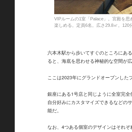
VIPルームの1室「Palace」。宮
楽しめる。定員6名。広さ29.8㎡。120分
六本木駅から歩いてすぐのところにある
ると、海底を思わせる神秘的な空間が
ここは2023年にグランドオープンしたプ
銀座にある1号店と同じように全室完全
自分好みにカスタマイズできるなどの
能だ。
なお、4つある個室のデザインはそれぞ