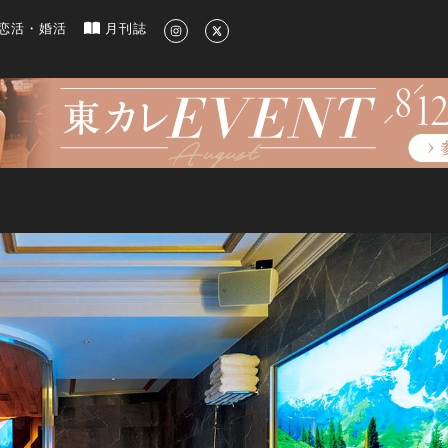
新のグルメ、洗練されたライフスタイル情報
恋活・婚活
月刊誌