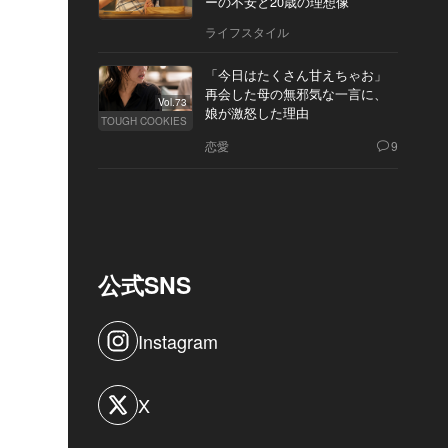
ーの不安と20歳の理想像
ライフスタイル
「今日はたくさん甘えちゃお」
再会した母の無邪気な一言に、
Vol.73
娘が激怒した理由
TOUGH COOKIES
恋愛
9
公式SNS
Instagram
X