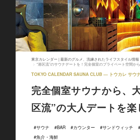
東京カレンダー | 最新のグルメ、洗練されたライフスタイル情報
“港区流”のサウナデートを！完全個室のプライベート空間か
TOKYO CALENDAR SAUNA CLUB ― トウカレ サウナ
完全個室サウナから、大
区流”の大人デートを楽
#サウナ
#BAR
#カウンター
#サンドウィッチ
#魚介・海鮮