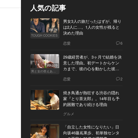
人気の記事
男女3人の旅だったはずが、帰り
は2人に…。1人の女性が残ると
Vol.74
決めた理由
TOUGH COOKIES
恋愛
6
29歳経営者が、3ヶ月で結婚を決
意した理由。初デートからケン
Vol.323
カまで、彼の心を動かした彼女
男と女の答えあわせ【Q】
の態度とは
恋愛
2
焼き鳥通が熱狂する渋谷の隠れ
家『とり茶太郎』。14年目も予
約困難であり続ける理由
グルメ
「自立した女性になりたい」日
向坂46藤嶌果歩、初単独センタ