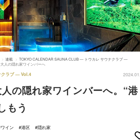
連載
TOKYO CALENDAR SAUNA CLUB ― トウカレ サウナクラブ ―
ら大人の隠れ家ワインバーへ
クラブ ― Vol.4
2024.01
人の隠れ家ワインバーへ。“港
しもう
#ワイン
#港区
#隠れ家