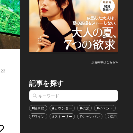
広告掲載はこちら≫
.23
記事を探す
#焼き鳥
#カウンター
#小説
#イベント
#港区
#ワイン
#ストーリー
#シャンパン
#採用
#恋