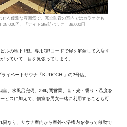
殿を思わせる優雅な雰囲気で、完全防音の室内ではカラオケも
 28,000円、「ナイト5時間パック」38,000円
ビルの地下1階。専用QRコードで扉を解錠して入店す
広がっていて、目を見張ってしまう。
ライベートサウナ「KUDOCHI」の2号店。
個室、水風呂完備、24時間営業、音・光・香り・温度を
サービスに加えて、個室を男女一緒に利用することも可
れ異なり、サウナ室内から室外へ浴槽内を潜って移動で