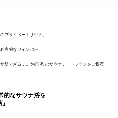
室のプライベートサウナ。
隠れ家的なワインバー。
サ飯で〆る……“港区流”のサウナデートプランをご提案
常的なサウナ浴を
木店』