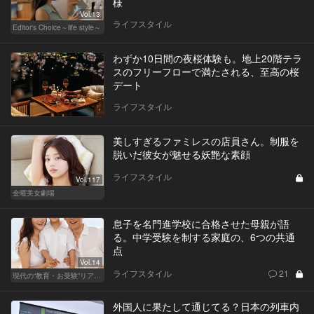
様
Vol.13
ライフスタイル
Editor's Choice～life style～
わずか10日間の夜桜体験も。地上20階テラ
スのフリーフローで満たされる、至高の桜
デート
ライフスタイル
美しすぎるファミレスの店員さん。制服を
脱いだ彼女が魅せる妖艶な素顔
ライフスタイル
Vol.117
金曜美女劇場
息子を名門進学校に合格させた母親が語
る。中学受験を制する家庭の、6つの共通
点
Vol.14
ライフスタイル
21
現代の“教育・お受験”リアルドキュメント
外国人に果たして通じてる？日本の列車内