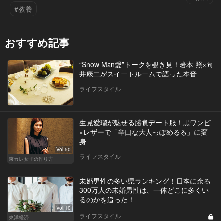
#教養
おすすめ記事
“Snow Man愛”トークを覗き見！岩本 照×向
井康二がスイートルームで語った本音
ライフスタイル
生見愛瑠が魅せる勝負デート服！黒ワンピ
×レザーで「辛口な大人っぽめるる」に変
身
Vol.50
ライフスタイル
東カレ女子の作り方
未婚男性の多い県ランキング！日本に余る
300万人の未婚男性は、一体どこに多くい
るのかを追った！
Vol.10
ライフスタイル
東洋経済