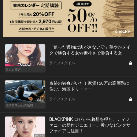
「狙った獲物は逃がさない♡」華やかメイ
クで勝負する女vs素朴さで勝負する女
ライフスタイル
Vol.2
東カレ美容
奇跡の独身がいた！家賃150万の高層階に
住む、港区ドリーマー
ライフスタイル
Vol.3
港区男子のお宅訪問
BLACKPINK ロゼから着想を得た、ティフ
ァニーの新作ジュエリー。希少なピンクサ
ファイアに注目！
Vol.14