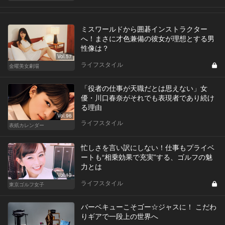
ミスワールドから囲碁インストラクター
へ！まさに才色兼備の彼女が理想とする男
性像は？
Vol.57
ライフスタイル
金曜美女劇場
「役者の仕事が天職だとは思えない」女
優・川口春奈がそれでも表現者であり続け
る理由
Vol.96
ライフスタイル
表紙カレンダー
忙しさを言い訳にしない！仕事もプライベ
ートも“相乗効果で充実”する、ゴルフの魅
力とは
Vol.13
ライフスタイル
東京ゴルフ女子
バーベキューこそゴー☆ジャスに！ こだわ
りギアで一段上の世界へ