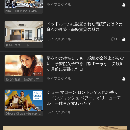
ライフスタイル
Vol.17
How to be TOKYO GENTS 東京人よ、紳士たれ！
ベッドルームに設置された“秘密”とは？元
麻布の新築・高級賃貸の魅力
ライフスタイル
15
Vol.5
東カレ エステート
塾をかけ持ちしても、成績が全然上がらな
い！学習院女子中を目指す一家が、受験5
ヶ月前に実践したコト
Vol.44
ライフスタイル
現代の“教育・お受験”リアルドキュメント
ジョー マローン ロンドンで人気の香り
「イングリッシュ ペアー」がリニューア
ル！一体何が変わった？
Vol.8
ライフスタイル
Editor's Choice～beauty & wellness～