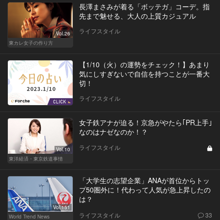
長澤まさみが着る「ボッテガ」コーデ。指
先まで魅せる、大人の上質カジュアル
ライフスタイル
Vol.26
東カレ女子の作り方
【1/10（火）の運勢をチェック！】あまり
気にしすぎないで自信を持つことが一番大
切！
ライフスタイル
女子鉄アナが迫る！京急がやたら｢PR上手｣
なのはナゼなのか！？
ライフスタイル
Vol.10
東洋経済・東京鉄道事情
「大学生の志望企業」ANAが首位からトッ
プ50圏外に！代わって人気が急上昇したの
は？
Vol.151
ライフスタイル
33
World Trend News