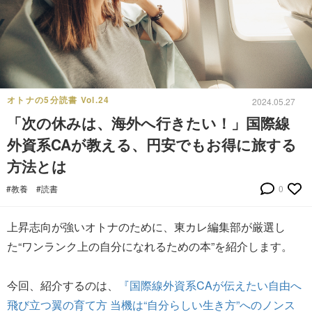
オトナの5分読書 Vol.24
2024.05.27
「次の休みは、海外へ行きたい！」国際線
外資系CAが教える、円安でもお得に旅する
方法とは
#教養
#読書
0
上昇志向が強いオトナのために、東カレ編集部が厳選し
た“ワンランク上の自分になれるための本”を紹介します。
今回、紹介するのは、
『国際線外資系CAが伝えたい自由へ
飛び立つ翼の育て方 当機は“自分らしい生き方”へのノンス