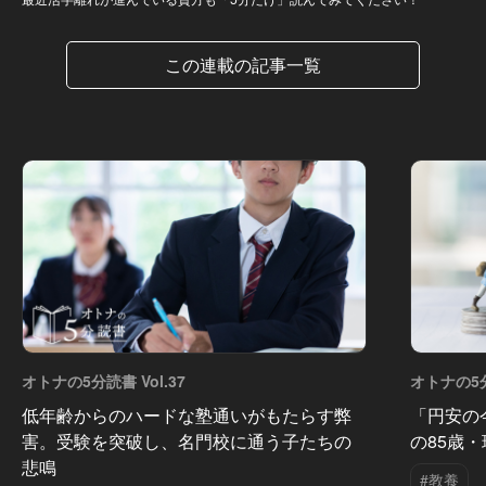
この連載の記事一覧
オトナの5分読書 Vol.37
オトナの5分
低年齢からのハードな塾通いがもたらす弊
「円安の
害。受験を突破し、名門校に通う子たちの
の85歳
悲鳴
#教養