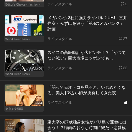
ライフスタイル
2
Editor's Choice～fashion～
メガバンク3社に強力ライバル？UFJ・三井
住友・みずほを追う「第4のメガバンク」
計画
Vol.50
ライフスタイル
27
World Trend News
スイスの高級時計が大ピンチ！？「かつて
ない減少」巨大市場ニッポンでも...
ライフスタイル
22
Vol.100
World Trend News
「弱ってるオトコを見ると、いじめたくな
る」美人ドS占い師が挑発してきた夜
ライフスタイル
Vol.4
東京美女酒場
東大卒の27歳独身女性がバリ島で運命に出
会う！？梅雨のおうち時間に観たい恋愛模