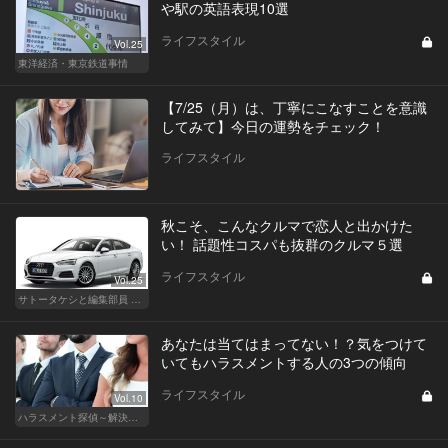
や駅の英語表現10選
ライフスタイル
Vol.25
東洋経済・東京鉄道事情
【7/25（月）は、丁寧にこなすことを意識
してみて】今日の運勢をチェック！
ライフスタイル
秋こそ、こんなクルマで恋人と出かけた
い！ 話題性コスパも抜群のクルマ５選
ライフスタイル
Vol.25
サトータケシと編集部員 船山の"CAR GENTSへの道"
あなたは当てはまってない！？気をつけて
いてもハラスメントする人の3つの傾向
ライフスタイル
Vol.10
ハラスメント探偵～解決編～