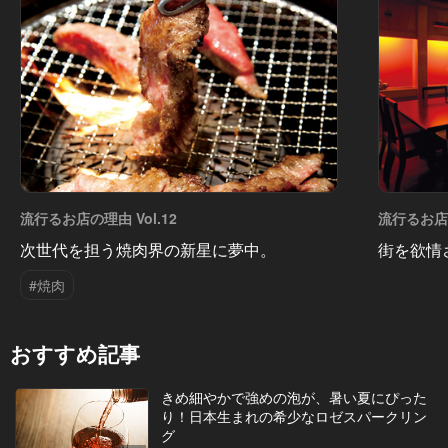
流行るお店の理由 Vol.12
流行るお店の
次世代を担う焼肉界の新星に夢中。
街を欲情
#焼肉
おすすめ記事
きめ細やかで強めの泡が、暑い夏にぴった
り！日本生まれの希少なロゼスパークリン
グ