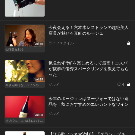
今夜会える！六本木レストランの超絶美人
店員が魅せる真紅のルージュ
ライフスタイル
Vol.10
金曜美女劇場
気負わず“泡”を楽しめるって最高！コスパ
が抜群の優秀スパークリングを教えてもら
った！
Vol.25
グルメ
4
今さら聞けないワインの基礎知識
今年のボージョレはヌーヴォーではない逸
品を！秋におすすめのエレガントなワイン
グルメ
Vol.23
柳 忠之のこの12本におまかせ
【ほろ酔いシネマVol.8】『グラン・ブル