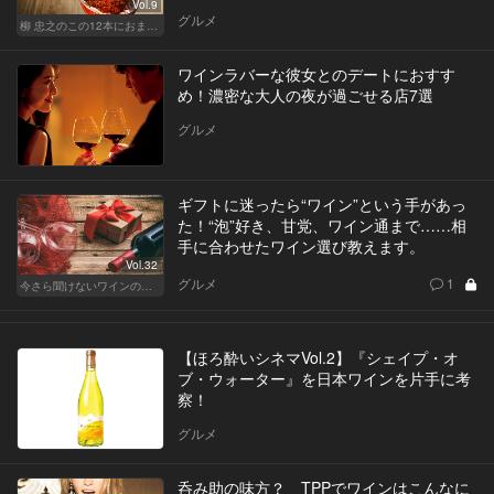
Vol.9
グルメ
柳 忠之のこの12本におまかせ
ワインラバーな彼女とのデートにおすす
め！濃密な大人の夜が過ごせる店7選
グルメ
ギフトに迷ったら“ワイン”という手があっ
た！“泡”好き、甘党、ワイン通まで……相
手に合わせたワイン選び教えます。
Vol.32
グルメ
1
今さら聞けないワインの基礎知識
【ほろ酔いシネマVol.2】『シェイプ・オ
ブ・ウォーター』を日本ワインを片手に考
察！
グルメ
呑み助の味方？ TPPでワインはこんなに