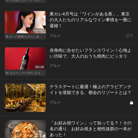
東カレ4月号は「ワインがある夜」。東京
の大人たちのリアルなワイン事情を一冊に
凝縮！
Vol.107
グルメ
1
東カレの素敵な大人に必要なこと
赤身肉に合せたいフランスワイン！心地よ
い渋味で、大人のおうち焼肉にピッタリ
グルメ
Vol.26
柳 忠之のこの12本におまかせ
テラスデートに最適！極上のアラビアンナ
イトを堪能できる、都会のリゾートとは？
グルメ
「お好み焼ワイン」って知ってる？！その
名の通り、お好み焼きと相性抜群の一本が
あった！