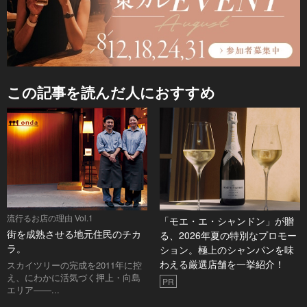
この記事を読んだ人におすすめ
流行るお店の理由 Vol.1
「モエ・エ・シャンドン」が贈
街を成熟させる地元住民のチカ
る、2026年夏の特別なプロモー
ラ。
ション。極上のシャンパンを味
わえる厳選店舗を一挙紹介！
スカイツリーの完成を2011年に控
え、にわかに活気づく押上・向島
PR
エリア――...