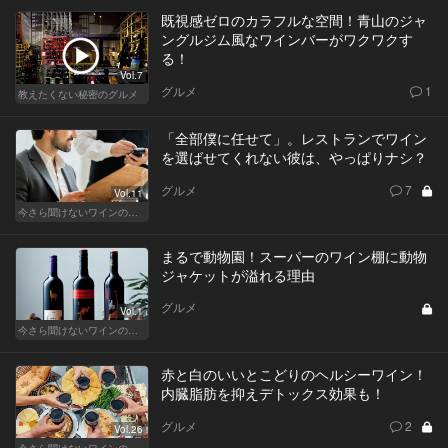
既視感ゼロのカラフルな空間！青山のジャ
ングルジム風なワインバーがワクワクす
る！
Vol.7
グルメ
1
教えたくない秘密のグルメ
「全部僕に任せて」。レストランでワイン
を選ばせてくれない彼は、やっぱりナシ？
グルメ
7
Vol.11
今さら聞けないワインの基礎知識
まるで動物園！スーパーのワイン棚に動物
ジャケットが溢れる理由
グルメ
Vol.1
今さら聞けないワインの基礎知識
赤と白のいいとこどりのヘルシーワイン！
内臓脂肪を抑えデトックス効果も！
グルメ
2
Vol.26
今さら聞けないワインの基礎知識