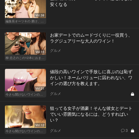
安くなる
Vol.38
編集長オーツキの 磨け、バカ舌！ 学べ、オトナの遊び
お家デートでのムードづくりに一役買う、
ラグジュアリーな大人のワイン！
グルメ
Vol.15
柳 忠之のこの12本におまかせ
値段の高いワインで手放しに喜ぶのは恥ず
かしい！ネームバリューに囚われない、ワ
インの選び方を教えます。
Vol.21
グルメ
今さら聞けないワインの基礎知識
狙ってる女子が酒豪！そんな彼女とデート
でいい雰囲気になるには、どうすればい
い？
Vol.12
グルメ
3
今さら聞けないワインの基礎知識