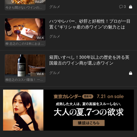
Vol.27
グルメ
3
今さら聞けないワインの基礎知識
ハツやレバー、砂肝と好相性！プロが一目
置く“ギリシャ産の赤ワイン”の魅力とは
グルメ
Vol.4
柳 忠之のこの12本におまかせ
箱買いすべし！300年以上の歴史を誇る英
国最古のワイン商が選ぶ赤ワイン
グルメ
Vol.6
柳忠之のコスパ最強！ 一目おかれる、お値打ちワイン