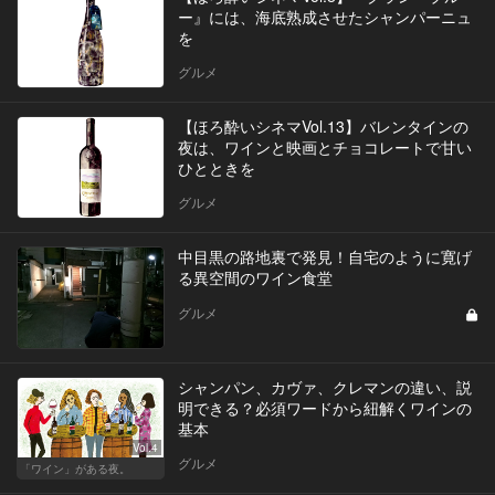
ー』には、海底熟成させたシャンパーニュ
を
グルメ
【ほろ酔いシネマVol.13】バレンタインの
夜は、ワインと映画とチョコレートで甘い
ひとときを
グルメ
中目黒の路地裏で発見！自宅のように寛げ
る異空間のワイン食堂
グルメ
シャンパン、カヴァ、クレマンの違い、説
明できる？必須ワードから紐解くワインの
基本
Vol.4
グルメ
「ワイン」がある夜。