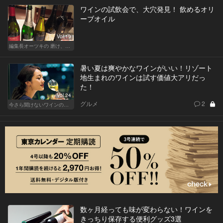
ワインの試飲会で、大穴発見！ 飲めるオリ
ーブオイル
Vol.19
編集長オーツキの 磨け、バカ舌！ 学べ、オトナの遊び
暑い夏は爽やかなワインがいい！リゾート
地生まれのワインは試す価値大アリだっ
た！
Vol.24
グルメ
2
今さら聞けないワインの基礎知識
数ヶ月経っても味が変わらない！ワインを
きっちり保存する便利グッズ3選