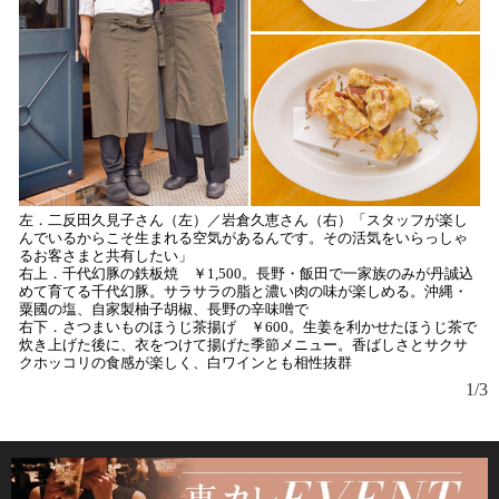
左．二反田久見子さん（左）／岩倉久恵さん（右）「スタッフが楽し
んでいるからこそ生まれる空気があるんです。その活気をいらっしゃ
るお客さまと共有したい」
右上．千代幻豚の鉄板焼 ￥1,500。長野・飯田で一家族のみが丹誠込
めて育てる千代幻豚。サラサラの脂と濃い肉の味が楽しめる。沖縄・
粟國の塩、自家製柚子胡椒、長野の辛味噌で
右下．さつまいものほうじ茶揚げ ￥600。生姜を利かせたほうじ茶で
炊き上げた後に、衣をつけて揚げた季節メニュー。香ばしさとサクサ
クホッコリの食感が楽しく、白ワインとも相性抜群
1/3