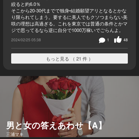
絞ると約6.0％
そこから20-30代までで独身•結婚願望アリとなるとかな
り限られてしまう。要するに美人でもクソつまらない美
咲の理想は高過ぎる。これを東京では普通の条件とかマ
ジで思ってるなら逆に自分で1000万稼いでごらんよ。
2024/02/25 05:38
1
48
もっと見る （ 21 件 ）
男と女の答えあわせ【A】
三浦マキ