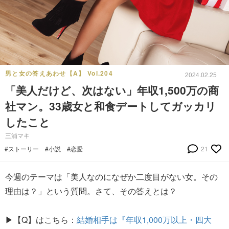
男と女の答えあわせ【A】 Vol.204
2024.02.25
「美人だけど、次はない」年収1,500万の商
社マン。33歳女と和食デートしてガッカリ
したこと
三浦マキ
#ストーリー
#小説
#恋愛
21
今週のテーマは「美人なのになぜか二度目がない女。その
理由は？」という質問。さて、その答えとは？
▶【Q】はこちら：
結婚相手は『年収1,000万以上・四大