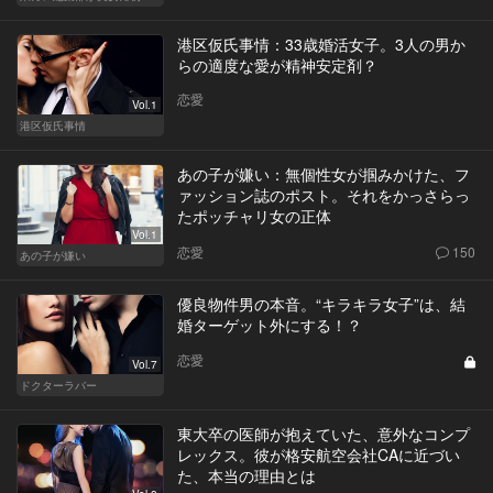
港区仮氏事情：33歳婚活女子。3人の男か
らの適度な愛が精神安定剤？
恋愛
Vol.1
港区仮氏事情
あの子が嫌い：無個性女が掴みかけた、フ
ァッション誌のポスト。それをかっさらっ
たポッチャリ女の正体
Vol.1
恋愛
150
あの子が嫌い
優良物件男の本音。“キラキラ女子”は、結
婚ターゲット外にする！？
恋愛
Vol.7
ドクターラバー
東大卒の医師が抱えていた、意外なコンプ
レックス。彼が格安航空会社CAに近づい
た、本当の理由とは