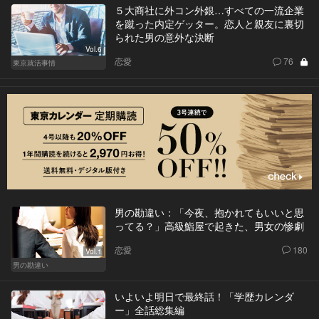
５大商社に外コン外銀…すべての一流企業
を蹴った内定ゲッター。恋人と親友に裏切
られた男の意外な決断
Vol.6
恋愛
76
東京就活事情
男の勘違い：「今夜、抱かれてもいいと思
ってる？」高級鮨屋で起きた、男女の惨劇
恋愛
180
Vol.1
男の勘違い
いよいよ明日で最終話！「学歴カレンダ
ー」全話総集編