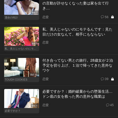
の言動が許せなくなった妻は家を出て行
き…
Vol.7
恋愛
56
運命の時計
私、美人じゃないのにモテるんです：見た
目だけの女なんて、相手にもならない
恋愛
Vol.1
私、美人じゃないのにモテるんです。
付き合ってない男との旅行。28歳女が２泊
予定を切り上げ、１泊で帰ってきた意外な
ワケ
Vol.11
恋愛
39
TOUGH COOKIES
必要ですか？：婚約破棄からの堕落生活…
ドン底の女を救った男の意外な職業は
恋愛
45
Vol.1
必要ですか？