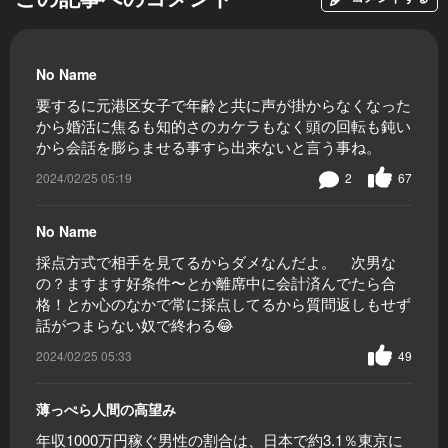
No Name
要するに元港区女子で年齢と共に声が掛からなくなった
から婚活に焦るも知的さのカケラもなく頭の回転も鈍い
から会話を膨らませる事すら出来ないと言う事ね。
2024/02/25 05:19
2
67
No Name
採点方式で相手を見てるからダメなんだよ。 次男な
の？ますます好条件〜とか離席中に会計済んでたら合
格！とか心のなかで常に採点してるから質問返しもせず
話がつまらない奴で終わる😂
2024/02/25 05:33
49
薄っぺら人間の高望み
年収1000万円稼ぐ男性の割合は、日本で約3.1％東京に