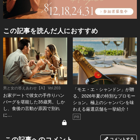
この記事を読んだ人におすすめ
男と女の答えあわせ【A】 Vol.203
「モエ・エ・シャンドン」が贈
お家デートで彼女の手作りハン
る、2026年夏の特別なプロモー
バーグを堪能した35歳男。しか
ション。極上のシャンパンを味
し、食後の言動が原因で別れ
わえる厳選店舗を一挙紹介！
に…
PR
この記事へのコメント
コメントする