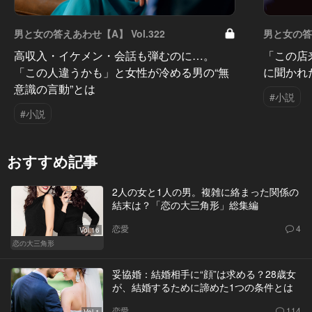
男と女の答えあわせ【A】 Vol.322
男と女の答え
高収入・イケメン・会話も弾むのに…。
「この店
「この人違うかも」と女性が冷める男の“無
に聞かれ
意識の言動”とは
#小説
#小説
おすすめ記事
2人の女と1人の男。複雑に絡まった関係の
結末は？「恋の大三角形」総集編
恋愛
4
Vol.16
恋の大三角形
妥協婚：結婚相手に“顔”は求める？28歳女
が、結婚するために諦めた1つの条件とは
恋愛
114