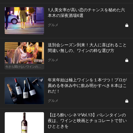
1人美女率が高い恋のチャンスを秘めた六
本木の深夜酒場6選
グルメ
送別会シーズン到来！大人に喜ばれること
間違い無しの、ワインの粋な選び方
グルメ
Vol.22
今さら聞けないワインの基礎知識
年末年始は極上ワインを１本づつ！プロが
薦める冬休み中に飲み明かすべき８本はこ
れだ！
グルメ
【ほろ酔いシネマVol.13】バレンタインの
夜は、ワインと映画とチョコレートで甘い
ひとときを