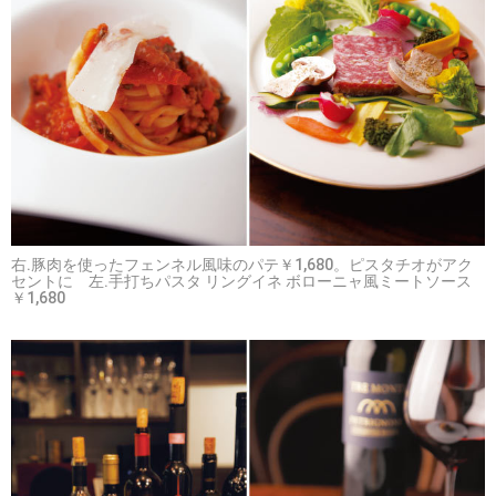
右.豚肉を使ったフェンネル風味のパテ￥1,680。ピスタチオがアク
セントに 左.手打ちパスタ リングイネ ボローニャ風ミートソース
￥1,680