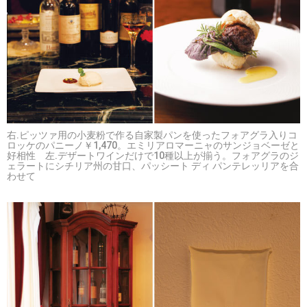
右.ピッツァ用の小麦粉で作る自家製パンを使ったフォアグラ入りコ
ロッケのパニーノ￥1,470。エミリアロマーニャのサンジョベーゼと
好相性 左.デザートワインだけで10種以上が揃う。フォアグラのジ
ェラートにシチリア州の甘口、パッシート ディ パンテレッリアを合
わせて