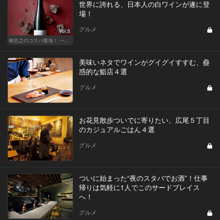
世界に誇れる、日本人の白ワインが遂に登
場！
グルメ
Vol.5
柳忠之のコスパ最強！ 一目おかれる、お値打ちワイン
美味いネタでワインがグイグイすすむ、蠱
惑的な鮨店４選
グルメ
お花見散歩ついでに寄りたい、広尾５丁目
のカジュアルごはん４選
グルメ
ついに始まった“夜のスタバでお酒”！仕事
帰りは気軽に1人でこのサードプレイス
へ！
グルメ