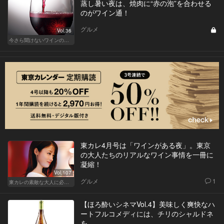
蒸し暑い夜は、焼肉に“赤の泡”を合わせる
のがワイン通！
グルメ
Vol.36
今さら聞けないワインの基礎知識
東カレ4月号は「ワインがある夜」。東京
の大人たちのリアルなワイン事情を一冊に
凝縮！
Vol.107
グルメ
1
東カレの素敵な大人に必要なこと
【ほろ酔いシネマVol.4】美味しく爽快なハ
ートフルコメディには、チリのシャルドネ
を