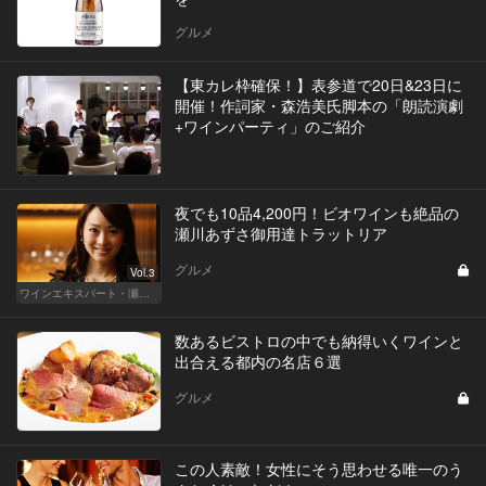
グルメ
【東カレ枠確保！】表参道で20日&23日に
開催！作詞家・森浩美氏脚本の「朗読演劇
+ワインパーティ」のご紹介
夜でも10品4,200円！ビオワインも絶品の
瀬川あずさ御用達トラットリア
グルメ
Vol.3
ワインエキスパート・瀬川あずさの マリアージュを楽しむレストラン
数あるビストロの中でも納得いくワインと
出合える都内の名店６選
グルメ
この人素敵！女性にそう思わせる唯一のう