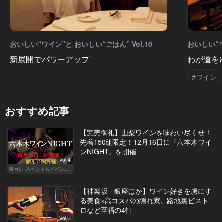
おいしい“ワイン”と おいしい“ごはん” Vol.10
おいしい“ワ
新展開でパワーアップ
わが道を
#ワイン
おすすめ記事
【完売御礼】山梨ワインを味わい尽くせ！
先着150組限定！12月16日に『六本木ワイ
ンNIGHT』を開催
Vol.4
東カレ スペシャルイベント募集
【神楽坂・銀座ほか】ワイン好きを虜にす
る美食×高コスパの隠れ家。路地裏ビスト
ロなど至福の4軒
Vol.7