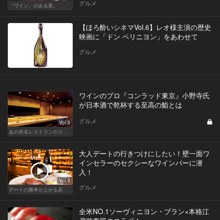
グルメ
「ワイン」がある夜。
【ほろ酔いシネマVol.6】レオ様主演の歴史
映画に「ドン ペリニヨン」をあわせて
グルメ
ワインのプロ『コンラッド東京』小野寺氏
が日本酒で乾杯する至高の鮨とは
グルメ
Vol.3
あの有名レストランのスタッフが薦める名店 〜メートル・ド・テル 小野寺 透（コンラッド東京）〜
大人デートの行きつけにしたい！壁一面ワ
インセラーのセクシーなワインバーに潜
入！
Vol.3
グルメ
デートの勝率が上がる店
全米NO.1ソーヴィニヨン・ブラン×本格江