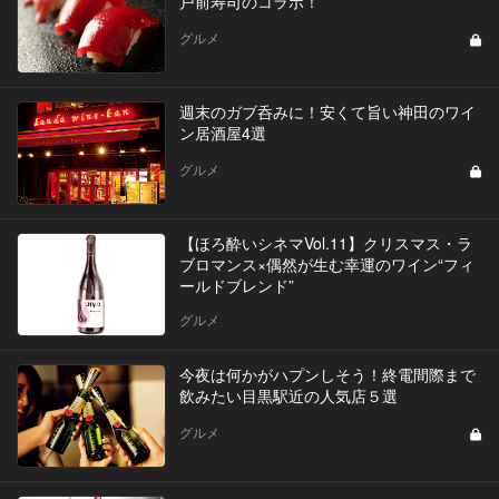
戸前寿司のコラボ！
グルメ
週末のガブ呑みに！安くて旨い神田のワイ
ン居酒屋4選
グルメ
【ほろ酔いシネマVol.11】クリスマス・ラ
ブロマンス×偶然が生む幸運のワイン“フィ
ールドブレンド”
グルメ
今夜は何かがハプンしそう！終電間際まで
飲みたい目黒駅近の人気店５選
グルメ