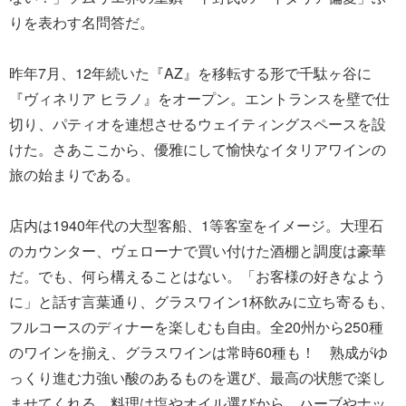
りを表わす名問答だ。
昨年7月、12年続いた『AZ』を移転する形で千駄ヶ谷に
『ヴィネリア ヒラノ』をオープン。エントランスを壁で仕
切り、パティオを連想させるウェイティングスペースを設
けた。さあここから、優雅にして愉快なイタリアワインの
旅の始まりである。
店内は1940年代の大型客船、1等客室をイメージ。大理石
のカウンター、ヴェローナで買い付けた酒棚と調度は豪華
だ。でも、何ら構えることはない。「お客様の好きなよう
に」と話す言葉通り、グラスワイン1杯飲みに立ち寄るも、
フルコースのディナーを楽しむも自由。全20州から250種
のワインを揃え、グラスワインは常時60種も！ 熟成がゆ
っくり進む力強い酸のあるものを選び、最高の状態で楽し
ませてくれる。料理は塩やオイル選びから、ハーブやナッ