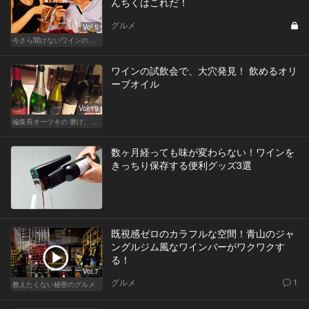
んちくはこれだ！
グルメ
Vol.5
今さら聞けないワインの基礎知識
ワインの試飲会で、大穴発見！ 飲めるオリ
ーブオイル
Vol.19
編集長オーツキの 磨け、バカ舌！ 学べ、オトナの遊び
数ヶ月経っても味が変わらない！ワインを
きっちり保存する便利グッズ3選
既視感ゼロのカラフルな空間！青山のジャ
ングルジム風なワインバーがワクワクす
る！
Vol.7
グルメ
1
教えたくない秘密のグルメ