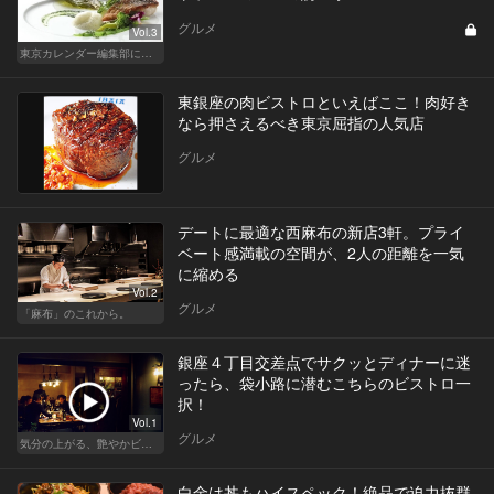
グルメ
Vol.3
東京カレンダー編集部による、恋のレストラン道場
東銀座の肉ビストロといえばここ！肉好き
なら押さえるべき東京屈指の人気店
グルメ
デートに最適な西麻布の新店3軒。プライ
ベート感満載の空間が、2人の距離を一気
に縮める
Vol.2
グルメ
「麻布」のこれから。
銀座４丁目交差点でサクッとディナーに迷
ったら、袋小路に潜むこちらのビストロ一
択！
Vol.1
グルメ
気分の上がる、艶やかビストロ
白金は丼もハイスペック！絶品で迫力抜群