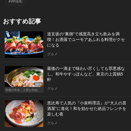
#神保町
おすすめ記事
道玄坂の“裏側”で感度高き立ち飲みを満
喫！お洒落でユーモアあふれる料理がクセ
になる
グルメ
最後の一滴まで味わい尽くしても罪悪感な
し。和牛やすっぽんなど、東京の上質鍋5
軒
Vol.6
グルメ
背徳の年末、上質な年始。
恵比寿で人気の『小泉料理店』が“大人の居
酒屋”に進化！和を効かせた絶品フレンチを
楽しむ夜
グルメ