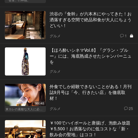
「会食」の神髄。
渋谷の『食幹』が六本木にやってきた！お
洒落すぎる空間で絶品和食が大人にちょう
どいい！
グルメ
1
【ほろ酔いシネマVol.8】『グラン・ブル
ー』には、海底熟成させたシャンパーニュ
を
グルメ
外食でしか経験できないことがある！月刊
誌9月号は「今、行きたい店」を徹底取
材！
Vol.40
グルメ
25
東カレの素敵な大人に必要なこと
￥100でハイボールと唐揚げ、泡飲み放題
￥5,500！お洒落なのに低コストな「新・
飲み会の聖地」はココ！