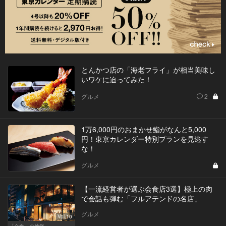
とんかつ店の「海老フライ」が相当美味し
いワケに迫ってみた！
グルメ
2
1万6,000円のおまかせ鮨がなんと5,000
円！東京カレンダー特別プランを見逃す
な！
グルメ
【一流経営者が選ぶ会食店3選】極上の肉
で会話も弾む「フルアテンドの名店」
グルメ
Vol.10