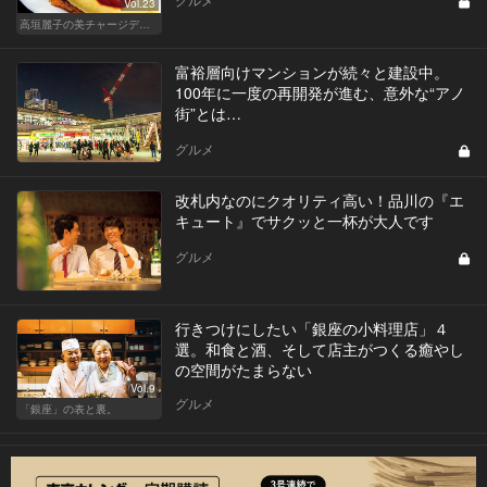
Vol.23
高垣麗子の美チャージディナー
富裕層向けマンションが続々と建設中。
100年に一度の再開発が進む、意外な“アノ
街”とは…
グルメ
改札内なのにクオリティ高い！品川の『エ
キュート』でサクッと一杯が大人です
グルメ
行きつけにしたい「銀座の小料理店」４
選。和食と酒、そして店主がつくる癒やし
の空間がたまらない
Vol.9
グルメ
「銀座」の表と裏。