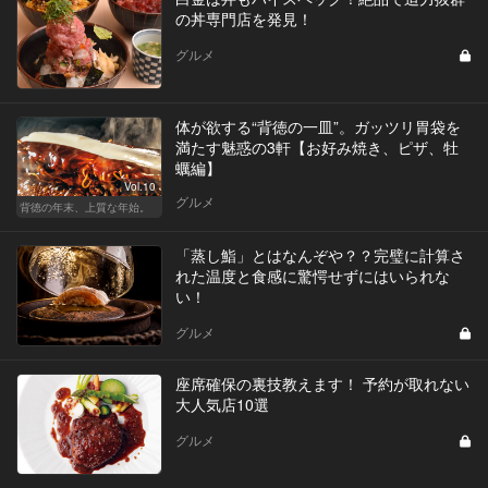
の丼専門店を発見！
グルメ
体が欲する“背徳の一皿”。ガッツリ胃袋を
満たす魅惑の3軒【お好み焼き、ピザ、牡
蠣編】
Vol.10
グルメ
背徳の年末、上質な年始。
「蒸し鮨」とはなんぞや？？完璧に計算さ
れた温度と食感に驚愕せずにはいられな
い！
グルメ
座席確保の裏技教えます！ 予約が取れない
大人気店10選
グルメ