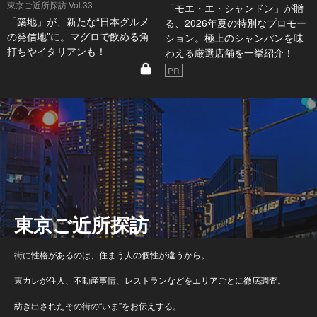
東京ご近所探訪 Vol.33
「モエ・エ・シャンドン」が贈
「築地」が、新たな“日本グルメ
る、2026年夏の特別なプロモー
の発信地”に。マグロで飲める角
ション。極上のシャンパンを味
打ちやイタリアンも！
わえる厳選店舗を一挙紹介！
PR
東京ご近所探訪
街に性格があるのは、住まう人の個性が違うから。
東カレが住人、不動産事情、レストランなどをエリアごとに徹底調査。
紡ぎ出されたその街の“いま”をお伝えする。