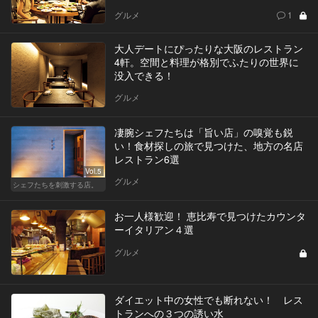
グルメ
1
大人デートにぴったりな大阪のレストラン
4軒。空間と料理が格別でふたりの世界に
没入できる！
グルメ
凄腕シェフたちは「旨い店」の嗅覚も鋭
い！食材探しの旅で見つけた、地方の名店
レストラン6選
Vol.5
グルメ
シェフたちを刺激する店。
お一人様歓迎！ 恵比寿で見つけたカウンタ
ーイタリアン４選
グルメ
ダイエット中の女性でも断れない！ レス
トランへの３つの誘い水