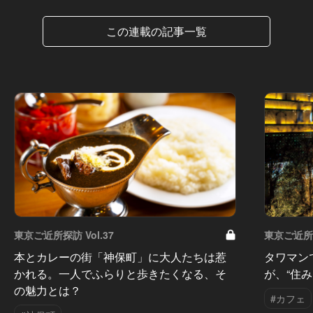
この連載の記事一覧
東京ご近所探訪 Vol.37
東京ご近所探
本とカレーの街「神保町」に大人たちは惹
タワマン
かれる。一人でふらりと歩きたくなる、そ
が、“住
の魅力とは？
#カフェ