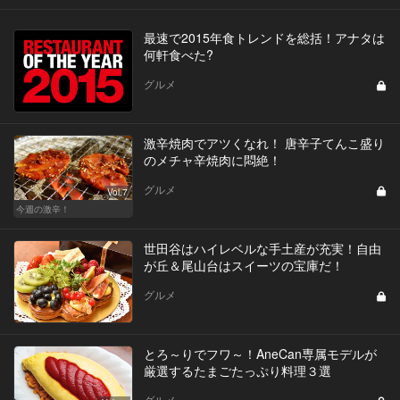
最速で2015年食トレンドを総括！アナタは
何軒食べた?
グルメ
激辛焼肉でアツくなれ！ 唐辛子てんこ盛り
のメチャ辛焼肉に悶絶！
グルメ
Vol.7
今週の激辛！
世田谷はハイレベルな手土産が充実！自由
が丘＆尾山台はスイーツの宝庫だ！
グルメ
とろ～りでフワ～！AneCan専属モデルが
厳選するたまごたっぷり料理３選
グルメ