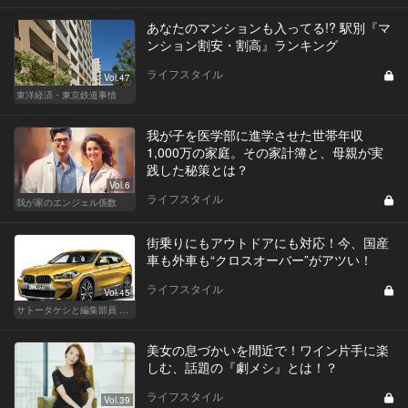
あなたのマンションも入ってる!? 駅別『マ
ンション割安・割高』ランキング
ライフスタイル
Vol.47
東洋経済・東京鉄道事情
我が子を医学部に進学させた世帯年収
1,000万の家庭。その家計簿と、母親が実
践した秘策とは？
Vol.6
ライフスタイル
我が家のエンジェル係数
街乗りにもアウトドアにも対応！今、国産
車も外車も“クロスオーバー”がアツい！
ライフスタイル
Vol.45
サトータケシと編集部員 船山の"CAR GENTSへの道"
美女の息づかいを間近で！ワイン片手に楽
しむ、話題の『劇メシ』とは！？
ライフスタイル
Vol.39