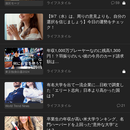
ライフスタイル
59
港区モード
【9/7（水）は、周りの意見よりも、自分の
選択を信じましょう】今日の運勢をチェッ
ク！
ライフスタイル
年収1,000万プレーヤーなのに残高1,300
円！？羽振りのいい彼の今月のカード請求
額は…
Vol.15
ライフスタイル
東京独身白書2024
有名大学を出て一流企業に…日欧で調査し
た「エリート志向」日本より高かった国
は？
Vol.179
ライフスタイル
21
World Trend News
卒業生の年収が高い米大学ランキング、名
門ハーバードを上回った“意外な大学”と
は？