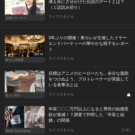
凍え死にさせかけた伝説のデートとは？
（１話読み切り）
Vol.3
ライフスタイル
女優とディナー
3年ぶりの開催！東カレが主催したイヤー
エンドパーティーの華やかな様子をレポー
ト
Vol.16
ライフスタイル
東カレ倶楽部
目標はアニメのヒーローたち。余分な脂肪
をつけぬよう、プロトレーナーが実践して
いる食事法とは
Vol.8
ライフスタイル
筋トレ男子
年収〇〇〇万円以上になると男性の結婚意
欲が激減！？調査で判明した「年収と結
婚」の関係
Vol.64
ライフスタイル
31
World Trend News