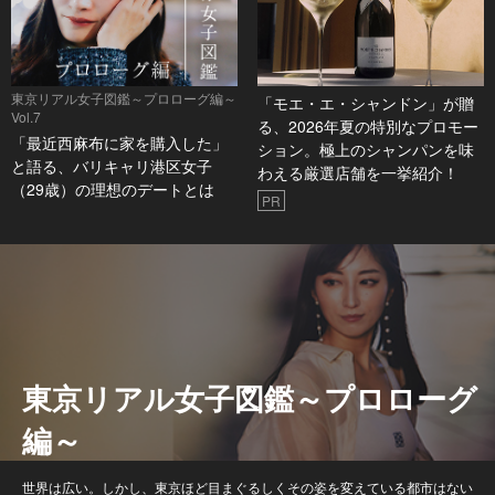
東京リアル女子図鑑～プロローグ編～
「モエ・エ・シャンドン」が贈
Vol.7
る、2026年夏の特別なプロモー
「最近西麻布に家を購入した」
ション。極上のシャンパンを味
と語る、バリキャリ港区女子
わえる厳選店舗を一挙紹介！
（29歳）の理想のデートとは
PR
東京リアル女子図鑑～プロローグ
編～
世界は広い。しかし、東京ほど目まぐるしくその姿を変えている都市はない