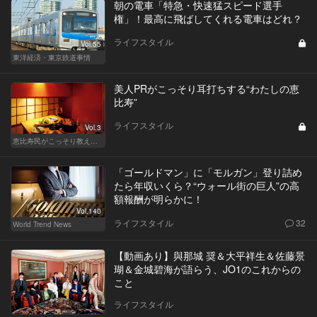
朝の電車「特急・快速猛スピード選手
権」！最高に飛ばしてくれる電車はどれ？
ライフスタイル
Vol.55
東洋経済・東京鉄道事情
美人PRがこっそり耳打ちする“わたしの恵
比寿”
ライフスタイル
Vol.3
恵比寿民がこっそり教える、 “俺の恵比寿”
「ゴールドマン」に「モルガン」登り詰め
たら年収いくら？“ウォール街の巨人”の高
額報酬が明らかに！
Vol.140
ライフスタイル
32
World Trend News
【動画あり】與那城 奨＆大平祥生＆佐藤景
瑚＆金城碧海が語らう、JO1のこれからの
こと
ライフスタイル