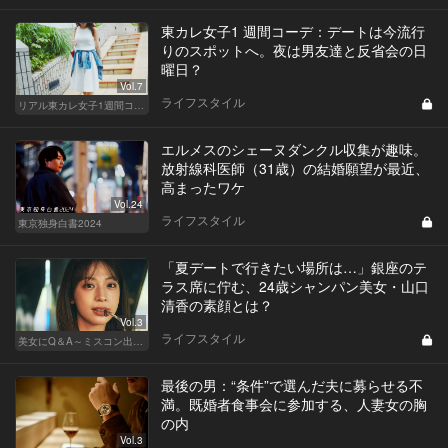
東カレ女子1 週間コーデ：デートは今流行
りのスポットへ。夜は男友達と反省会の日
曜日？
Vol.7
ライフスタイル
リアル東カレ女子1週間コーデ
エルメスのシェーヌダンクル収集が趣味。
放射線科医師（31歳）の結婚願望が最近、
高まったワケ
Vol.24
ライフスタイル
東京独身白書2024
「夏デートで行きたい場所は…」銀座のテ
ラス席に佇む、24歳シャンパン美女・山口
清香の素顔とは？
Vol.3
ライフスタイル
美女にQ＆A～ミスコン出身者の幸福論～
最後の男：“条件”で選んだ夫に募らせる不
満。既婚者食事会に参加する、人妻女の胸
の内
Vol.3