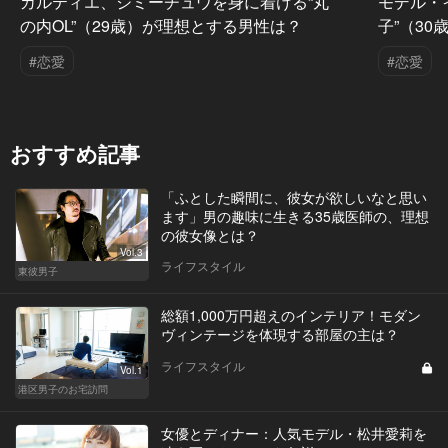
カルティエ、ジミーチュウを身に着ける“丸
モデル・
の内OL”（29歳）が理想とする男性は？
子”（3
#恋愛
#恋愛
おすすめ記事
「ふとした瞬間に、彼女が欲しいなと思い
ます」男の趣味に生きる35歳医師の、理想
の彼女像とは？
Vol.3
ライフスタイル
東彼男子
総額1,000万円超えのインテリア！モダン
ヴィンテージを体現する部屋の主は？
ライフスタイル
Vol.1
港区男子のお宅訪問
女優とディナー：人気モデル・松井愛莉を