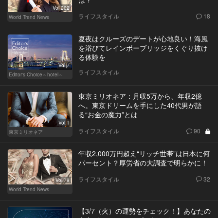
Vol.202
ライフスタイル
18
World Trend News
夏夜はクルーズのデートが心地良い！海風
を浴びてレインボーブリッジをくぐり抜け
る体験を
Vol.7
ライフスタイル
Editor's Choice～hotel～
東京ミリオネア：月収5万から、年収2億
へ。東京ドリームを手にした40代男が語
る“お金の魔力”とは
Vol.1
ライフスタイル
90
東京ミリオネア
年収2,000万円超え“リッチ世帯”は日本に何
パーセント？厚労省の大調査で明らかに！
ライフスタイル
32
Vol.79
World Trend News
【3/7（火）の運勢をチェック！】あなたの