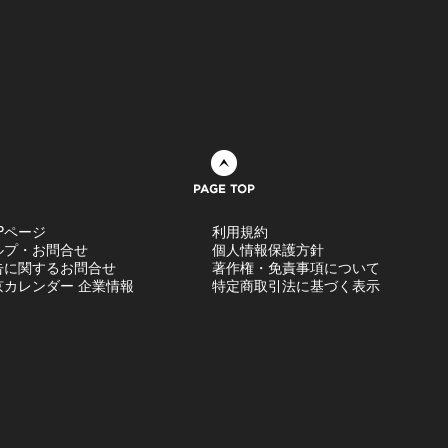
ページトップへ
Pページ
利用規約
ルプ・お問合せ
個人情報保護方針
告に関するお問合せ
著作権・免責事項について
京カレンダー 企業情報
特定商取引法に基づく表示