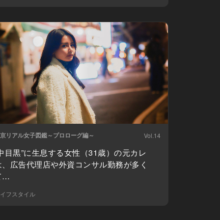
京リアル女子図鑑～プロローグ編～
Vol.14
“中目黒”に生息する女性（31歳）の元カレ
は、広告代理店や外資コンサル勤務が多く
て…
イフスタイル