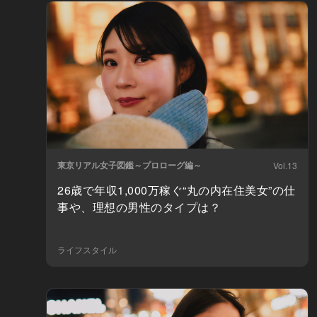
東京リアル女子図鑑～プロローグ編～
Vol.13
26歳で年収1,000万稼ぐ“丸の内在住美女”の仕
事や、理想の男性のタイプは？
ライフスタイル