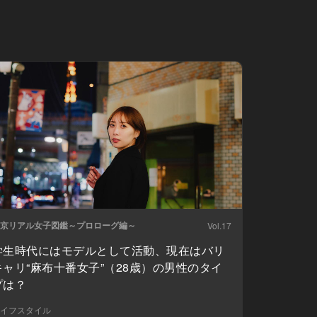
京リアル女子図鑑～プロローグ編～
Vol.17
学生時代にはモデルとして活動、現在はバリ
キャリ“麻布十番女子”（28歳）の男性のタイ
プは？
イフスタイル