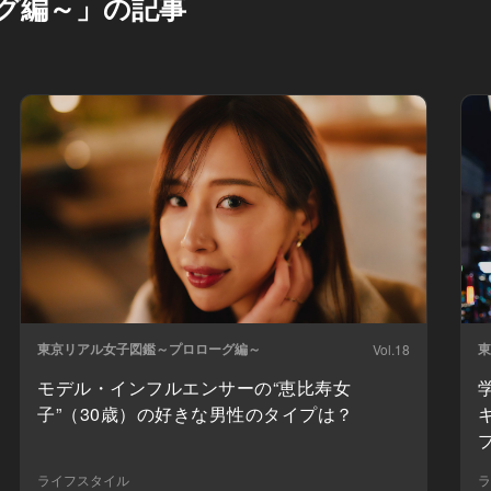
グ編～」の記事
東京リアル女子図鑑～プロローグ編～
東
Vol.18
モデル・インフルエンサーの“恵比寿女
子”（30歳）の好きな男性のタイプは？
ライフスタイル
ラ