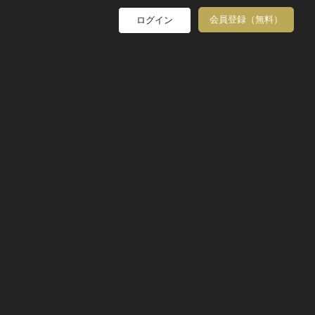
会員登録（無料）
ログイン