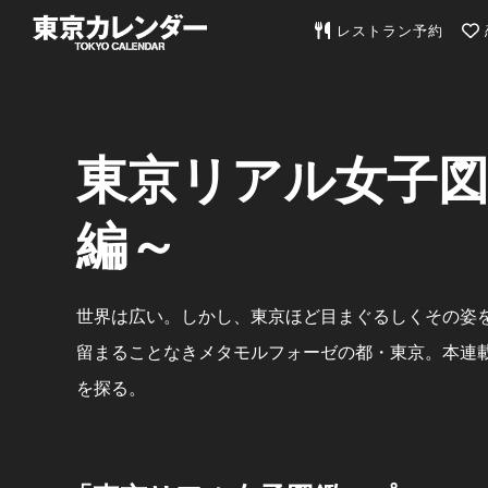
東京カレンダー | 最
レストラン予約
東京リアル女子
編～
世界は広い。しかし、東京ほど目まぐるしくその姿
留まることなきメタモルフォーゼの都・東京。本連
を探る。