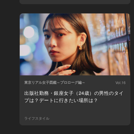
東京リアル女子図鑑～プロローグ編～
Vol.16
出版社勤務・銀座女子（24歳）の男性のタイ
プは？デートに行きたい場所は？
ライフスタイル