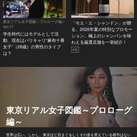
東京リアル女子図鑑～プロローグ編～
「モエ・エ・シャンドン」が贈
Vol.17
る、2026年夏の特別なプロモー
学生時代にはモデルとして活
ション。極上のシャンパンを味
動、現在はバリキャリ“麻布十番
わえる厳選店舗を一挙紹介！
女子”（28歳）の男性のタイプ
PR
は？
東京リアル女子図鑑～プロローグ
編～
世界は広い。しかし、東京ほど目まぐるしくその姿を変えている都市はない