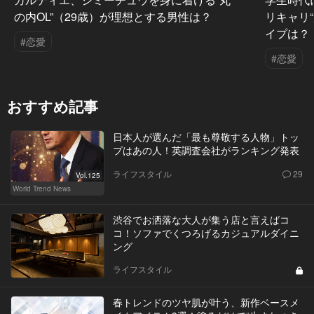
の内OL”（29歳）が理想とする男性は？
リキャリ
イプは？
#恋愛
#恋愛
おすすめ記事
日本人が選んだ「最も尊敬する人物」トッ
プはあの人！英調査会社がランキング発表
ライフスタイル
29
Vol.125
World Trend News
渋谷でお洒落な大人が集う店と言えばコ
コ！ソファでくつろげるカジュアルダイニ
ング
ライフスタイル
春トレンドのツヤ肌が叶う、新作ベースメ