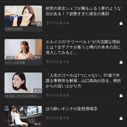
絶世の美女シェフが腕をふるう夢のような
店がある！？妖艶すぎた彼女の素顔
ライフスタイル
Vol.126
金曜美女劇場
エルメスの“ケリーベルト”が大活躍な理由
とは？女子アナが集うと噂の六本木の店に
潜入してみると…
Vol.3
ライフスタイル
わたしの名店服
「人生のゴールは1つじゃない」31歳で弁
護士事務所を解雇…山口真由が語る、挫折
からの這い上がり方
Vol.3
ライフスタイル
30.5歳～女たちの分岐点～
ほろ酔いオンナの妄想酒場③
ライフスタイル
Vol.3