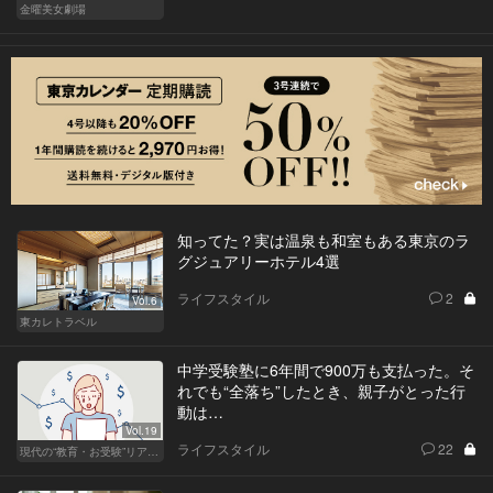
金曜美女劇場
知ってた？実は温泉も和室もある東京のラ
グジュアリーホテル4選
ライフスタイル
2
Vol.6
東カレトラベル
中学受験塾に6年間で900万も支払った。そ
れでも“全落ち”したとき、親子がとった行
動は…
Vol.19
ライフスタイル
22
現代の“教育・お受験”リアルドキュメント