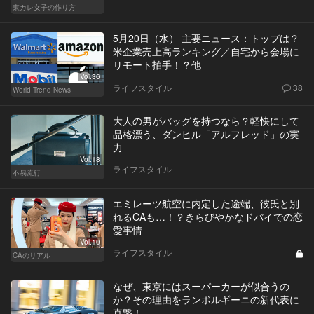
東カレ女子の作り方
5月20日（水） 主要ニュース：トップは？
米企業売上高ランキング／自宅から会場に
リモート拍手！？他
Vol.36
ライフスタイル
38
World Trend News
大人の男がバッグを持つなら？軽快にして
品格漂う、ダンヒル「アルフレッド」の実
力
Vol.18
ライフスタイル
不易流行
エミレーツ航空に内定した途端、彼氏と別
れるCAも…！？きらびやかなドバイでの恋
愛事情
Vol.10
ライフスタイル
CAのリアル
なぜ、東京にはスーパーカーが似合うの
か？その理由をランボルギーニの新代表に
直撃！