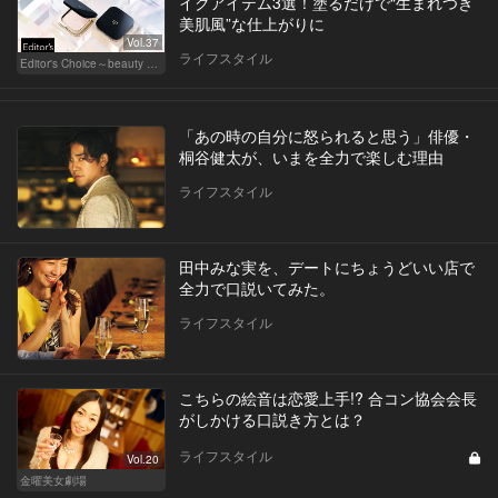
イクアイテム3選！塗るだけで“生まれつき
美肌風”な仕上がりに
Vol.37
ライフスタイル
Editor's Choice～beauty & wellness～
「あの時の自分に怒られると思う」俳優・
桐谷健太が、いまを全力で楽しむ理由
ライフスタイル
田中みな実を、デートにちょうどいい店で
全力で口説いてみた。
ライフスタイル
こちらの絵音は恋愛上手!? 合コン協会会長
がしかける口説き方とは？
ライフスタイル
Vol.20
金曜美女劇場