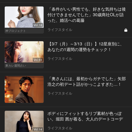
「条件がいい男性でも、好きな気持ちは後
付けできませんでした」30歳商社OLが語
った、婚活への葛藤
Vol.18
ライフスタイル
神プロジェクト
【3/7（月）～3/13（日）】12星座別に、
あなたの1週間の運勢をチェック！
ライフスタイル
Vol.51
東カレ週間占い
「奥さんには、最初からガチでした」矢部
浩之の初デート話がかっこよすぎた…！
ライフスタイル
ボディにフィットするリブ素材が色っぽ
い。堀田 茜が着る、大人のデートコーデ
ライフスタイル
Vol.14