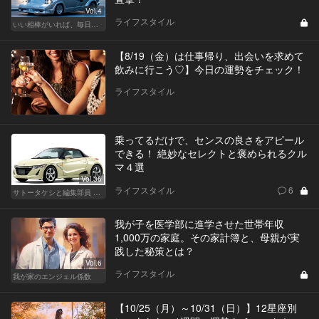
Vol.4
ライフスタイル
いい相棒がいれば、毎日が楽しい。クルマがあるとできること
【8/19（金）は仕事帰り、出会いを求めて
飲みに行こう♡】今日の運勢をチェック！
ライフスタイル
乗ってるだけで、センスの良さをアピール
できる！ 絶妙なセレクトと褒められるクル
マ４選
Vol.36
ライフスタイル
6
サトータケシと編集部員 船山の"CAR GENTSへの道"
我が子を医学部に進学させた世帯年収
1,000万の家庭。その家計簿と、母親が実
践した秘策とは？
Vol.6
ライフスタイル
我が家のエンジェル係数
【10/25（月）～10/31（日）】12星座別