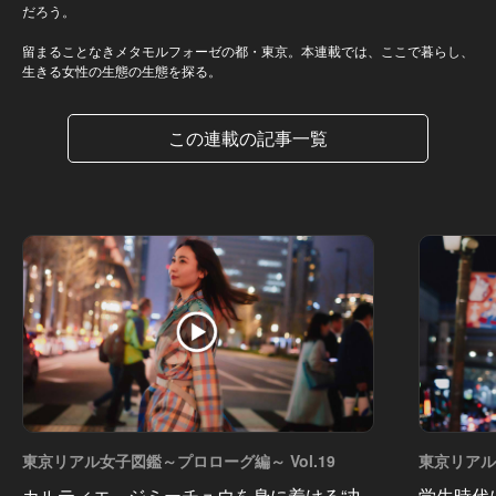
だろう。
留まることなきメタモルフォーゼの都・東京。本連載では、ここで暮らし、
生きる女性の生態の生態を探る。
この連載の記事一覧
東京リアル女子図鑑～プロローグ編～ Vol.19
東京リアル
カルティエ、ジミーチュウを身に着ける“丸
学生時代