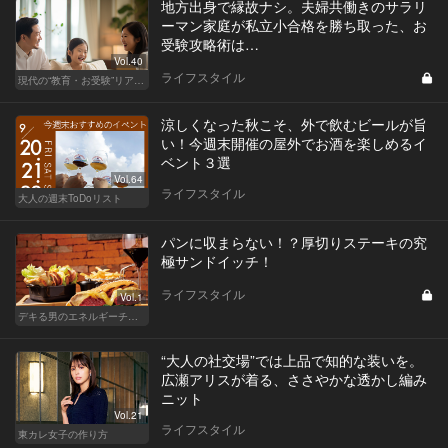
地方出身で縁故ナシ。夫婦共働きのサラリ
ーマン家庭が私立小合格を勝ち取った、お
受験攻略術は…
Vol.40
ライフスタイル
現代の“教育・お受験”リアルドキュメント
涼しくなった秋こそ、外で飲むビールが旨
い！今週末開催の屋外でお酒を楽しめるイ
ベント３選
Vol.64
ライフスタイル
大人の週末ToDoリスト
パンに収まらない！？厚切りステーキの究
極サンドイッチ！
ライフスタイル
Vol.1
デキる男のエネルギーチャージ POWER HOTELS ホテルがサンドイッチブームを牽引する！
“大人の社交場”では上品で知的な装いを。
広瀬アリスが着る、ささやかな透かし編み
ニット
Vol.21
ライフスタイル
東カレ女子の作り方