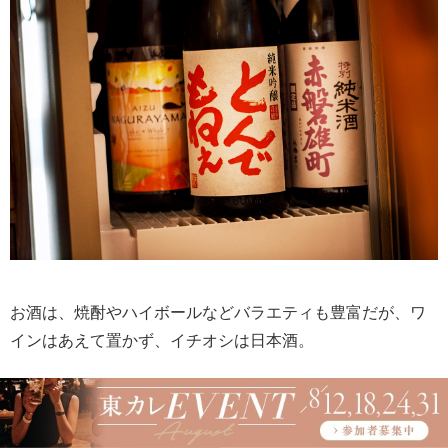
お酒は、焼酎やハイボールなどバラエティも豊富だが、ワ
インはあえて置かず、イチオシは日本酒。
開運や七賢などの定番の3種のほか季節の限定酒が常時4～5
種類ほどそろう。一合 660円～1,100円。