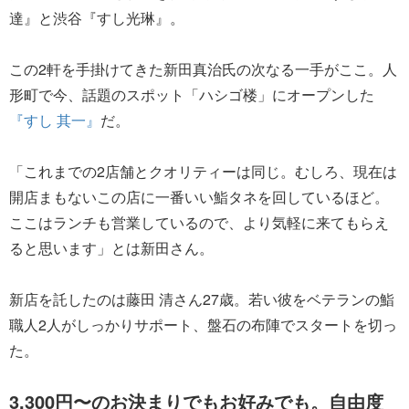
達』と渋谷『すし光琳』。
この2軒を手掛けてきた新田真治氏の次なる一手がここ。人
形町で今、話題のスポット「ハシゴ楼」にオープンした
『すし 其一』
だ。
「これまでの2店舗とクオリティーは同じ。むしろ、現在は
開店まもないこの店に一番いい鮨タネを回しているほど。
ここはランチも営業しているので、より気軽に来てもらえ
ると思います」とは新田さん。
新店を託したのは藤田 清さん27歳。若い彼をベテランの鮨
職人2人がしっかりサポート、盤石の布陣でスタートを切っ
た。
3,300円〜のお決まりでもお好みでも。自由度