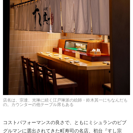
店名は、宗達、光琳に続く江戸琳派の絵師・鈴木其一にちなんだも
の。カウンターの他テーブル席もある
コストパフォーマンスの良さで、ともにミシュランのビブ
グルマンに選出されてきた町寿司の名店、初台『すし宗