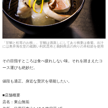
「甘鯛と松茸のお椀」。甘鯛は酒蒸しにしてあり椀妻は春菊。出汁
には奥井海生堂の蔵囲い利尻昆布と鵜飼商店の拘りの本枯節を使用
その目指すところは食べ疲れしない味。それを踏まえたコ
ース運びも絶妙だ。
値段も適正。身近な贅沢を堪能したい。
■店舗概要
店名：東山無垢