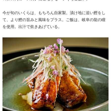
今が旬のいくらは、もちろん自家製。漬け地に追い鰹をし
て、より鰹の旨みと風味をプラス。ご飯は、岐阜の龍の瞳
を使用。出汁で炊きあげている。