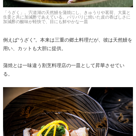
「うざく」。宍道湖の天然鰻を蒲焼にし、きゅうりや茗荷、大葉と
生姜と共に加減酢であえている。パリパリに焼いた皮の香ばしさに
加減酢の酸味が軽快で、目にも鮮やかな一皿
例えば“うざく”。本来は三重の郷土料理だが、彼は天然鰻を
用い、カットも大胆に提供。
蒲焼とは一味違う割烹料理店の一皿として昇華させてい
る。