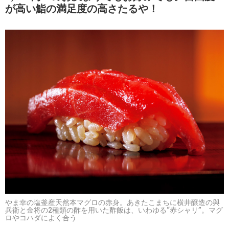
が高い鮨の満足度の高さたるや！
やま幸の塩釜産天然本マグロの赤身。あきたこまちに横井醸造の與
兵衛と金将の2種類の酢を用いた酢飯は、いわゆる“赤シャリ”。マグ
ロやコハダによく合う