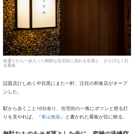
表通りから一歩入った閑静な住宅街に現れる石塀と、さりげなく灯
る看板
話題店ひしめく中目黒にまた一軒、注目の和食店がオープ
ンした。
駅から歩くこと10分余り、住宅街の一角にポツンと燈る灯
りを見やれば、
『東山無垢』
と書かれた看板が目に映る。
無駄なものをそぎ落とした先に、究極の洗練空