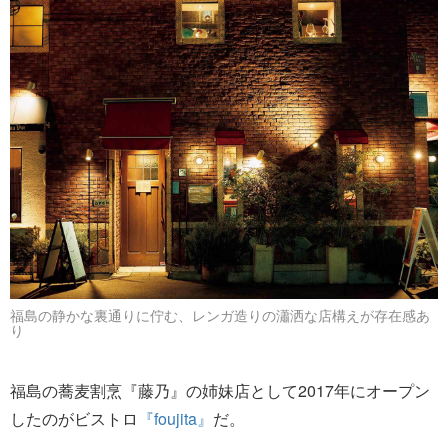
福島の静かな裏通りに佇む、レンガ造りの瀟洒な店構えが存在感あ
り
福島の蕎麦割烹『藤乃』の姉妹店として2017年にオープン
したのがビストロ
『foujita』
だ。