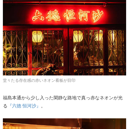
堂々たる存在感の赤いネオン看板が目印
福島本通から少し入った閑静な路地で真っ赤なネオンが光
る
『六徳 恒河沙』
。