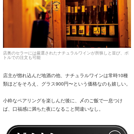
店奥のセラーには厳選されたナチュラルワインが所狭しと並び、ボ
トルでの注文も可能
店主が惚れ込んだ地酒の他、ナチュラルワインは常時10種
類ほどをそろえ、グラス900円〜という価格なのも嬉しい。
小粋なペアリングを楽しんだ後に、〆のご飯で一息つけ
ば、口福感に満ちた夜になること間違いなし。