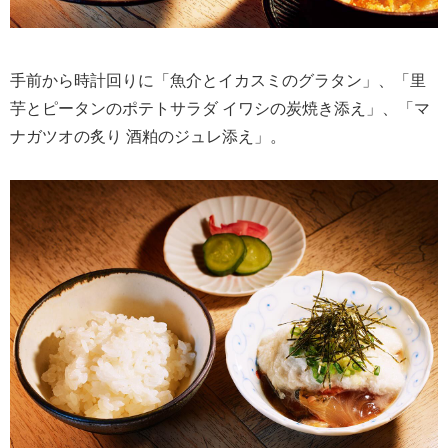
手前から時計回りに「魚介とイカスミのグラタン」、「里
芋とピータンのポテトサラダ イワシの炭焼き添え」、「マ
ナガツオの炙り 酒粕のジュレ添え」。