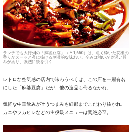
ランチでも大行列の「麻婆豆腐」（￥1,650）は、粗く砕いた花椒の
香りがスーッと鼻に抜ける刺激的な味わい。辛みは強いが奥深い旨
みがあり、強烈に後を引く
レトロな空気感の店内で味わうべくは、この店を一躍有名
にした「麻婆豆腐」だが、他の逸品も侮るなかれ。
気軽な中華飲みが叶うつまみも細部までこだわり抜かれ、
カニやフカヒレなどの主役級メニューは悶絶必至。