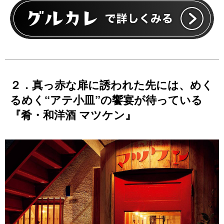
２．真っ赤な扉に誘われた先には、めく
るめく“アテ小皿”の饗宴が待っている
『肴・和洋酒 マツケン』