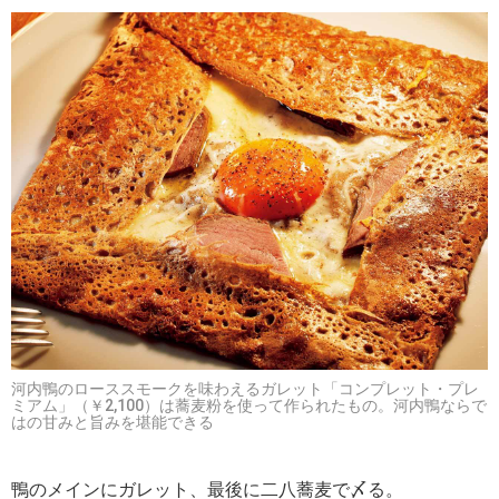
河内鴨のローススモークを味わえるガレット「コンプレット・プレ
ミアム」（￥2,100）は蕎麦粉を使って作られたもの。河内鴨ならで
はの甘みと旨みを堪能できる
鴨のメインにガレット、最後に二八蕎麦で〆る。