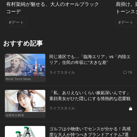
有村架純が魅せる、大人のオールブラック
肩掛け。
コーデ
トーンス
#デート
#デート
おすすめ記事
同じ港区でも…「臨海エリア」vs「内陸エ
リア」住民の年収に“大きな差”
ライフスタイル
19
Vol.193
World Trend News
「私、ありえないくらい嫉妬深いんです」
童顔美女がひた隠しにする情熱的な恋愛観
ライフスタイル
Vol.104
金曜美女劇場
ゴルフは小物使いでセンスが分かる！高感
度な大人が持つべきブランドアイテム7選