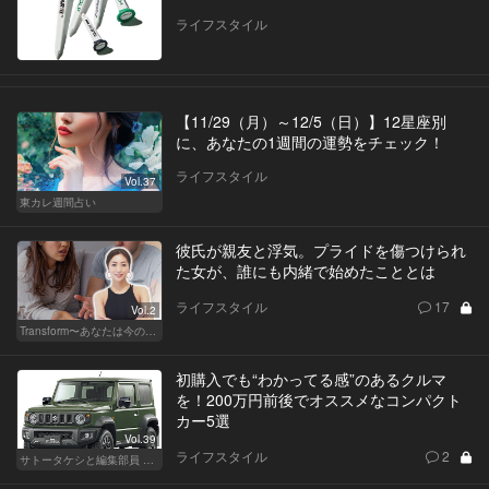
ライフスタイル
【11/29（月）～12/5（日）】12星座別
に、あなたの1週間の運勢をチェック！
ライフスタイル
Vol.37
東カレ週間占い
彼氏が親友と浮気。プライドを傷つけられ
た女が、誰にも内緒で始めたこととは
ライフスタイル
17
Vol.2
Transform〜あなたは今の自分に満足してますか？〜
初購入でも“わかってる感”のあるクルマ
を！200万円前後でオススメなコンパクト
カー5選
Vol.39
ライフスタイル
2
サトータケシと編集部員 船山の"CAR GENTSへの道"