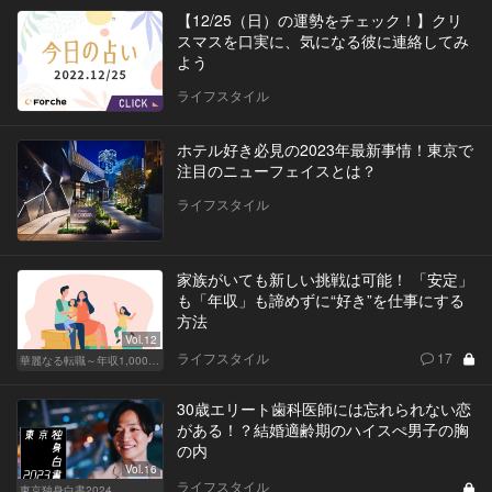
【12/25（日）の運勢をチェック！】クリ
スマスを口実に、気になる彼に連絡してみ
よう
ライフスタイル
ホテル好き必見の2023年最新事情！東京で
注目のニューフェイスとは？
ライフスタイル
家族がいても新しい挑戦は可能！ 「安定」
も「年収」も諦めずに“好き”を仕事にする
方法
Vol.12
ライフスタイル
17
華麗なる転職～年収1,000万超の道～
30歳エリート歯科医師には忘れられない恋
がある！？結婚適齢期のハイスぺ男子の胸
の内
Vol.16
ライフスタイル
東京独身白書2024