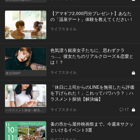
【アマギフ2,000円分プレゼント】あなた
の「温泉デート」体験を教えてください！
ライフスタイル
色気漂う銀座女子たちに、思わずクラ
っ…。彼女たちのリアルクローズ＆恋愛と
は！？
Vol.6
ライフスタイル
東京SNAP
「休日に上司からのLINEを無視したら評価
を下げられた！」これってパワハラ？：ハ
ラスメント探偵【解決編】
Vol.1
ライフスタイル
17
ハラスメント探偵～解決編～
蚤の市から屋外映画祭まで。今週末サクッ
といけるイベント3選
ライフスタイル