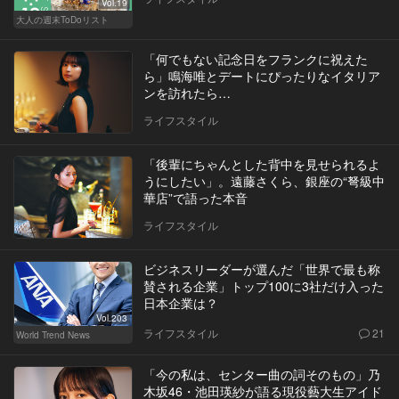
Vol.19
大人の週末ToDoリスト
「何でもない記念日をフランクに祝えた
ら」鳴海唯とデートにぴったりなイタリア
ンを訪れたら…
ライフスタイル
「後輩にちゃんとした背中を見せられるよ
うにしたい」。遠藤さくら、銀座の“弩級中
華店”で語った本音
ライフスタイル
ビジネスリーダーが選んだ「世界で最も称
賛される企業」トップ100に3社だけ入った
日本企業は？
Vol.203
ライフスタイル
21
World Trend News
「今の私は、センター曲の詞そのもの」乃
木坂46・池田瑛紗が語る現役藝大生アイド