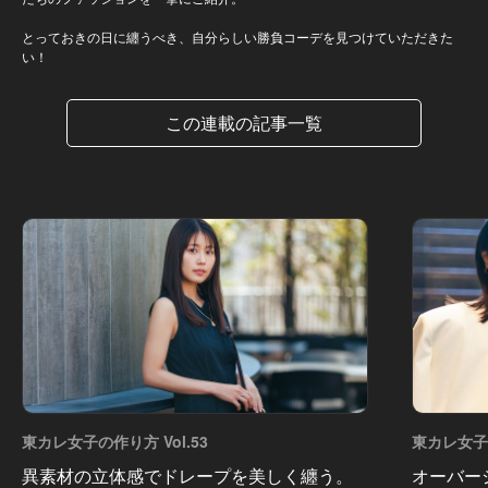
とっておきの日に纏うべき、自分らしい勝負コーデを見つけていただきた
い！
この連載の記事一覧
東カレ女子の作り方 Vol.53
東カレ女子の
異素材の立体感でドレープを美しく纏う。
オーバー