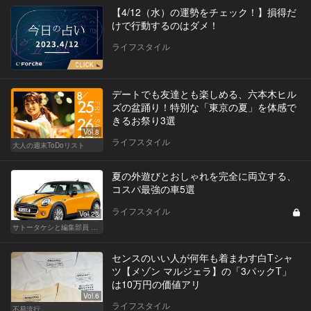
【4/12（水）の運勢をチェック！】損得だ
けで行動するのはダメ！
ライフスタイル
デートでも友達とも楽しめる、六本木ヒル
ズの盆踊り！特別な「東京の夏」を体感で
きるお祭り3選
Vol.8
ライフスタイル
大人の週末ToDoリスト
夏の外遊びとおしゃれを完全に両立する、
コスパ最強の車5選
ライフスタイル
Vol.23
サトータケシと編集部員 船山の"CAR GENTSへの道"
センスのいい人が何年も着まわす白Tシャ
ツ【メゾン マルジェラ】の「3パックT」
は10万円の価値アリ
Vol.6
ライフスタイル
不易流行