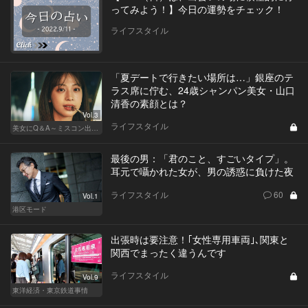
ってみよう！】今日の運勢をチェック！
ライフスタイル
「夏デートで行きたい場所は…」銀座のテ
ラス席に佇む、24歳シャンパン美女・山口
清香の素顔とは？
Vol.3
ライフスタイル
美女にQ＆A～ミスコン出身者の幸福論～
最後の男：「君のこと、すごいタイプ」。
耳元で囁かれた女が、男の誘惑に負けた夜
ライフスタイル
60
Vol.1
港区モード
出張時は要注意！｢女性専用車両｣､関東と
関西でまったく違うんです
ライフスタイル
Vol.9
東洋経済・東京鉄道事情