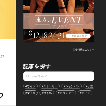
広告掲載はこちら≫
.27
記事を探す
#ワイン
#ストーリー
#シャンパン
#小説
#家
#女子会
#焼き鳥
#カウンター
#カフェ
#イベ