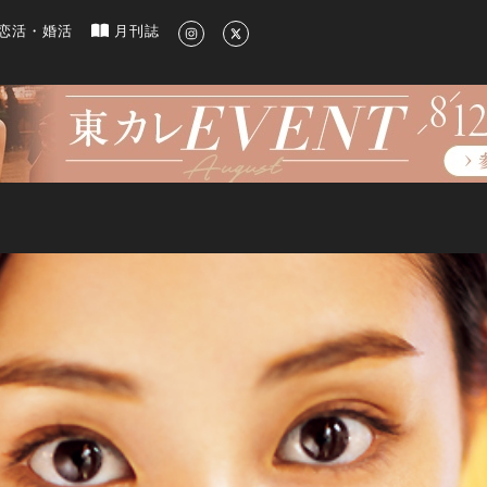
新のグルメ、洗練されたライフスタイル情報
恋活・婚活
月刊誌