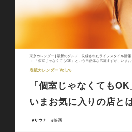
東京カレンダー | 最新のグルメ、洗練されたライフスタイル情報
「個室じゃなくてもOK」という自然体な広瀬すずが、いまお
表紙カレンダー Vol.78
「個室じゃなくてもOK
いまお気に入りの店と
#サウナ
#映画