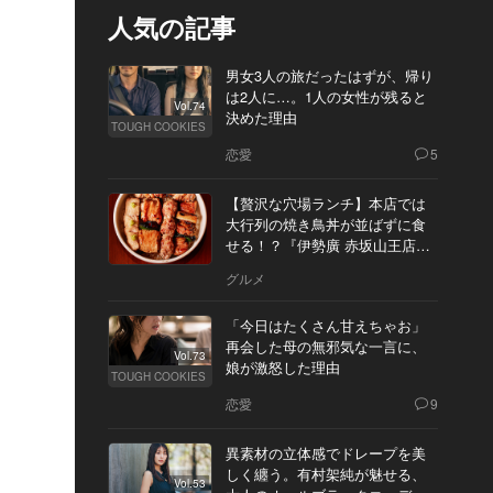
人気の記事
男女3人の旅だったはずが、帰り
は2人に…。1人の女性が残ると
Vol.74
決めた理由
TOUGH COOKIES
恋愛
5
【贅沢な穴場ランチ】本店では
大行列の焼き鳥丼が並ばずに食
せる！？『伊勢廣 赤坂山王店』
へ
グルメ
「今日はたくさん甘えちゃお」
再会した母の無邪気な一言に、
Vol.73
娘が激怒した理由
TOUGH COOKIES
恋愛
9
異素材の立体感でドレープを美
しく纏う。有村架純が魅せる、
Vol.53