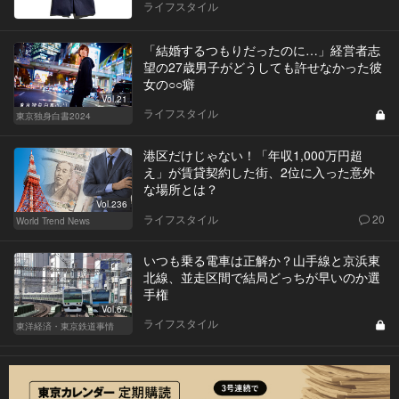
ライフスタイル
「結婚するつもりだったのに…」経営者志
望の27歳男子がどうしても許せなかった彼
女の○○癖
Vol.21
ライフスタイル
東京独身白書2024
港区だけじゃない！「年収1,000万円超
え」が賃貸契約した街、2位に入った意外
な場所とは？
Vol.236
ライフスタイル
20
World Trend News
いつも乗る電車は正解か？山手線と京浜東
北線、並走区間で結局どっちが早いのか選
手権
Vol.67
ライフスタイル
東洋経済・東京鉄道事情