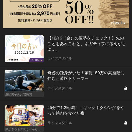
【12/16（金）の運勢をチェック！】先の
ことをあれこれと、ネガティブに考えがち
に…。
ライフスタイル
奇跡の独身がいた！家賃150万の高層階に
住む、港区ドリーマー
ライフスタイル
Vol.3
港区男子のお宅訪問
45分で1.2kg減！！キックボクシングをや
って焼肉を食べた夜
ライフスタイル
Vol.3
動かざるもの食うべからず！食べるの大好き編集部員のダイエット体験記