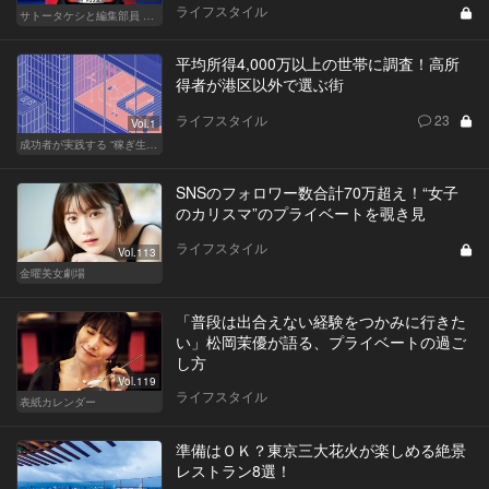
ライフスタイル
サトータケシと編集部員 船山の"CAR GENTSへの道"
平均所得4,000万以上の世帯に調査！高所
得者が港区以外で選ぶ街
ライフスタイル
23
Vol.1
成功者が実践する “稼ぎ生活”
SNSのフォロワー数合計70万超え！“女子
のカリスマ”のプライベートを覗き見
ライフスタイル
Vol.113
金曜美女劇場
「普段は出合えない経験をつかみに行きた
い」松岡茉優が語る、プライベートの過ご
し方
Vol.119
ライフスタイル
表紙カレンダー
準備はＯＫ？東京三大花火が楽しめる絶景
レストラン8選！