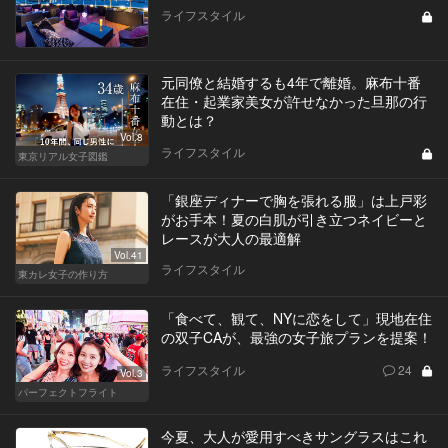
ライフスタイル
元同僚と結婚するも4年で離婚。麻布十番
在住・起業家美女が許せなかった旦那の行
動とは？
Vol.8
ライフスタイル
東京リアル女子図鑑
「銀座ディナーで胸を張れる服」は上戸彩
がお手本！夏の白肌が引き立つネイビーと
レースが大人の最適解
Vol.41
ライフスタイル
東カレ女子の作り方
「食べて、観て、NYに恋をして」現地在住
の双子CAが、最強の女子旅プランを提案！
ライフスタイル
24
Vol.3
パーフェクトフライト
今夏、大人が愛用すべきサングラスはこれ