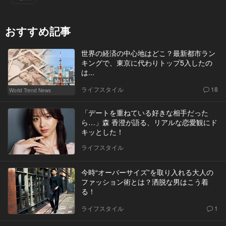
おすすめ記事
世界の経済の中心地はどこ？最新都市ラン
キングで、東京に代わりトップ5入したの
は...
Vol.231
ライフスタイル
18
World Trend News
「デートを重ねている好きな相手だった
ら…」森 香澄が語る、リアルな恋愛観にド
キッとした！
ライフスタイル
今時“オーバーサイズ”を取り入れる大人の
ファッション術とは？洒脱な男はこう着
る！
ライフスタイル
1