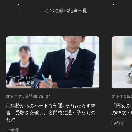
この連載の記事一覧
オトナの5分読書 Vol.37
オトナの5分
低年齢からのハードな塾通いがもたらす弊
「円安の
害。受験を突破し、名門校に通う子たちの
の85歳
悲鳴
#教養
#教養