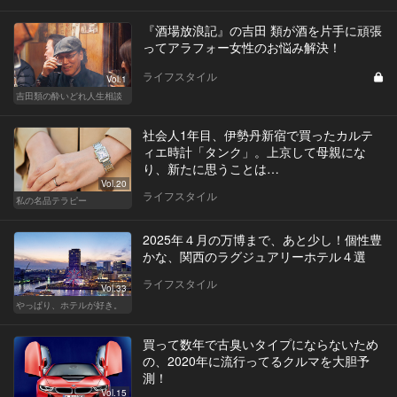
『酒場放浪記』の吉田 類が酒を片手に頑張
ってアラフォー女性のお悩み解決！
ライフスタイル
Vol.1
吉田類の酔いどれ人生相談
社会人1年目、伊勢丹新宿で買ったカルテ
ィエ時計「タンク」。上京して母親にな
り、新たに思うことは…
Vol.20
ライフスタイル
私の名品テラピー
2025年４月の万博まで、あと少し！個性豊
かな、関西のラグジュアリーホテル４選
ライフスタイル
Vol.33
やっぱり、ホテルが好き。
買って数年で古臭いタイプにならないため
の、2020年に流行ってるクルマを大胆予
測！
Vol.15