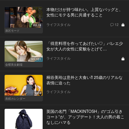
本物だけが持つ味わい。上質なバッグと、
女性にモテる男に共通すること
ライフスタイル
12
Vol.19
港区モード
「得意料理を作ってあげたい♡」バレエ少
女が大人の女性に変貌をとげて…
ライフスタイル
Vol.101
金曜美女劇場
桐谷美玲は意外と大食い⁈ 25歳のリアルな
表情に迫った
ライフスタイル
Vol.4
表紙カレンダー
英国の名門「MACKINTOSH」の“ゴム引き
コート”が、アップデート！大人の男の着こ
なしにハマる