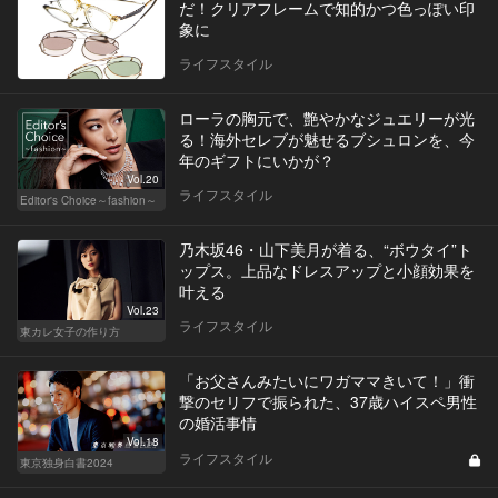
だ！クリアフレームで知的かつ色っぽい印
象に
ライフスタイル
ローラの胸元で、艶やかなジュエリーが光
る！海外セレブが魅せるブシュロンを、今
年のギフトにいかが？
Vol.20
ライフスタイル
Editor's Choice～fashion～
乃木坂46・山下美月が着る、“ボウタイ”ト
ップス。上品なドレスアップと小顔効果を
叶える
Vol.23
ライフスタイル
東カレ女子の作り方
「お父さんみたいにワガママきいて！」衝
撃のセリフで振られた、37歳ハイスペ男性
の婚活事情
Vol.18
ライフスタイル
東京独身白書2024