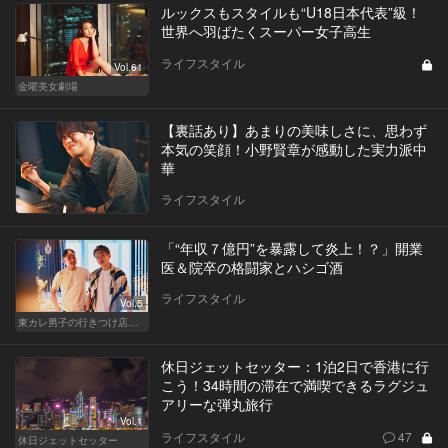
ルックスもスタイルも“U18日本代表”級！
世界へ羽ばたくスーパー女子高生
ライフスタイル
Vol.61
金曜美女劇場
【裏話あり】あまりの美味しさに、思わず
本気の笑顔！小野賢章が感動した実力派中
華
ライフスタイル
「“年収７億円”を暴露して炎上！？」開業
医＆院卒の格闘家とハシゴ酒
ライフスタイル
Vol.5
東カレ男子の行きつけ店でハシゴ酒
休日ジェットセッター：1泊2日で香港に行
こう！34時間の滞在で満喫できるラグジュ
アリーな弾丸旅行
Vol.1
ライフスタイル
47
休日ジェットセッター