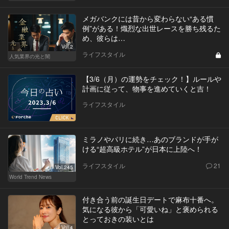
メガバンクには昔から変わらない“ある慣
例”がある！熾烈な出世レースを勝ち残るた
め、彼らは…
Vol.2
ライフスタイル
人気業界の光と闇
【3/6（月）の運勢をチェック！】ルールや
計画に従って、物事を進めていくと吉！
ライフスタイル
ミラノやパリに続き…あのブランドが手が
ける“超高級ホテル”が日本に上陸へ！
ライフスタイル
21
Vol.245
World Trend News
付き合う前の誕生日デートで麻布十番へ。
気になる彼から「可愛いね」と褒められる
とっておきの装いとは
Vol.4