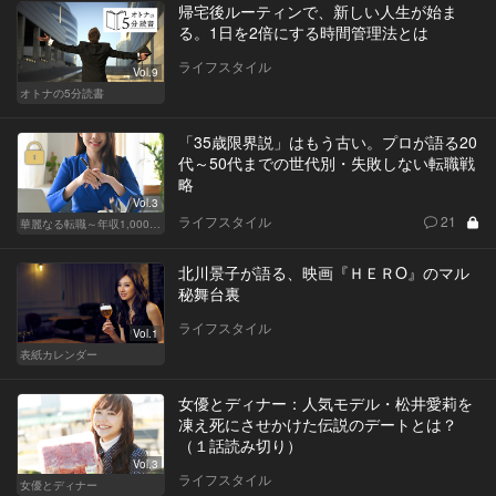
帰宅後ルーティンで、新しい人生が始ま
る。1日を2倍にする時間管理法とは
ライフスタイル
Vol.9
オトナの5分読書
「35歳限界説」はもう古い。プロが語る20
代～50代までの世代別・失敗しない転職戦
略
Vol.3
ライフスタイル
21
華麗なる転職～年収1,000万超の道～
北川景子が語る、映画『ＨＥＲO』のマル
秘舞台裏
ライフスタイル
Vol.1
表紙カレンダー
女優とディナー：人気モデル・松井愛莉を
凍え死にさせかけた伝説のデートとは？
（１話読み切り）
Vol.3
ライフスタイル
女優とディナー