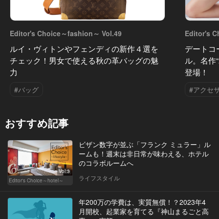
Editor's Choice～fashion～ Vol.49
Editor's 
ルイ・ヴィトンやフェンディの新作４選を
デートコ
チェック！男女で使える秋の革バッグの魅
ル。名作
力
登場！
#バッグ
#アクセ
おすすめ記事
ビザン数字が並ぶ「フランク ミュラー」ル
ームも！週末は非日常が味わえる、ホテル
のコラボルームへ
Vol.3
ライフスタイル
Editor's Choice～hotel～
年200万の学費は、実質無償！？2023年4
月開校、起業家を育てる『神山まるごと高