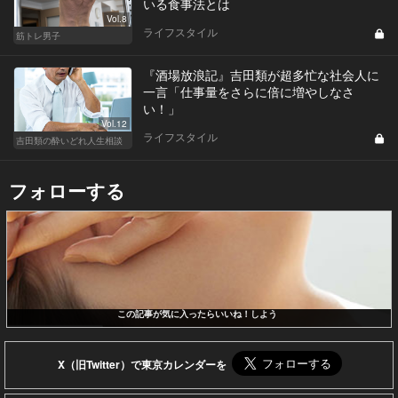
いる食事法とは
Vol.8
ライフスタイル
筋トレ男子
『酒場放浪記』吉田類が超多忙な社会人に
一言「仕事量をさらに倍に増やしなさ
い！」
Vol.12
ライフスタイル
吉田類の酔いどれ人生相談
フォローする
この記事が気に入ったらいいね！しよう
X（旧Twitter）で東京カレンダーを