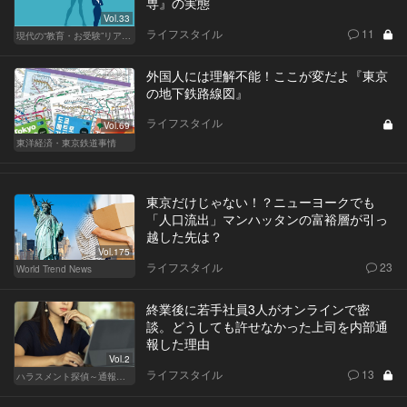
専』の実態
Vol.33
ライフスタイル
11
現代の“教育・お受験”リアルドキュメント
外国人には理解不能！ここが変だよ『東京
の地下鉄路線図』
ライフスタイル
Vol.69
東洋経済・東京鉄道事情
東京だけじゃない！？ニューヨークでも
「人口流出」マンハッタンの富裕層が引っ
越した先は？
Vol.175
ライフスタイル
23
World Trend News
終業後に若手社員3人がオンラインで密
談。どうしても許せなかった上司を内部通
報した理由
Vol.2
ライフスタイル
13
ハラスメント探偵～通報編～