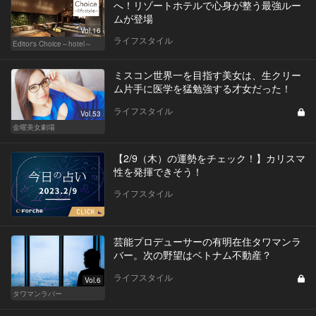
へ！リゾートホテルで心身が整う最強ルー
ムが登場
Vol.16
ライフスタイル
Editor's Choice～hotel～
ミスコン世界一を目指す美女は、生クリー
ム片手に医学を猛勉強する才女だった！
ライフスタイル
Vol.53
金曜美女劇場
【2/9（木）の運勢をチェック！】カリスマ
性を発揮できそう！
ライフスタイル
芸能プロデューサーの有明在住タワマンラ
バー。次の野望はベトナム不動産？
ライフスタイル
Vol.6
タワマンラバー