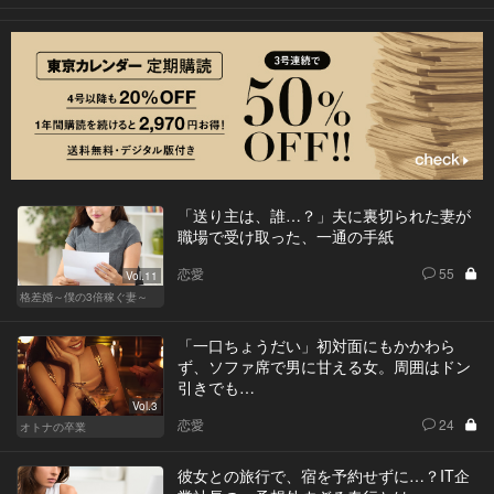
「送り主は、誰…？」夫に裏切られた妻が
職場で受け取った、一通の手紙
恋愛
55
Vol.11
格差婚～僕の3倍稼ぐ妻～
「一口ちょうだい」初対面にもかかわら
ず、ソファ席で男に甘える女。周囲はドン
引きでも…
Vol.3
恋愛
24
オトナの卒業
彼女との旅行で、宿を予約せずに…？IT企