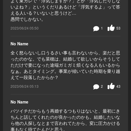
よく東カレで「浮気しますか？」とか「浮気したりしな
いよね？」というくだりあるけど「浮気するよ」って答
える人いる？いないと思うけど…
愚問でしかない。
2023/06/24 05:50
1
53
No Name
全く怒らないし口うるさい事も言わないから、楽だと思
ったのかな。でも菜穂は、結婚して欲しいからそうして
ただけで妻になった途端ガミガミ煩くなる人もいるから
なぁ。あとタイミング。事業が傾いていた時期を乗り越
えて一段落したからか？
2023/06/24 05:13
2
43
No Name
バツイチだからもう再婚するつもりはないと、最初にき
ちんと話してくれたのが良かったのかも。結婚したいな
ら他の人探しなとまで言われてたから、変に圧力かける
事もなく待てたんだと思う。