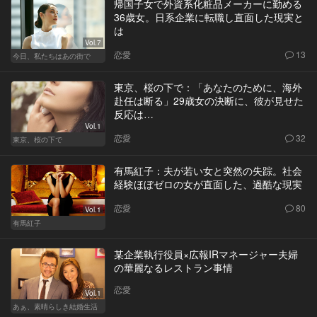
帰国子女で外資系化粧品メーカーに勤める
36歳女。日系企業に転職し直面した現実と
は
Vol.7
恋愛
13
今日、私たちはあの街で
東京、桜の下で：「あなたのために、海外
赴任は断る」29歳女の決断に、彼が見せた
反応は…
Vol.1
恋愛
32
東京、桜の下で
有馬紅子：夫が若い女と突然の失踪。社会
経験ほぼゼロの女が直面した、過酷な現実
恋愛
80
Vol.1
有馬紅子
某企業執行役員×広報IRマネージャー夫婦
の華麗なるレストラン事情
恋愛
Vol.1
あぁ、素晴らしき結婚生活