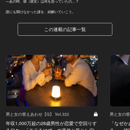
—あの時、彼（彼女）は何を思っていたの…？
誰にも聞けなかった謎を、紐解いていこう。
この連載の記事一覧
男と女の答えあわせ【Q】 Vol.322
男と女の答え
年収1,000万超の28歳男性が恋愛で空回りす
「なぜか