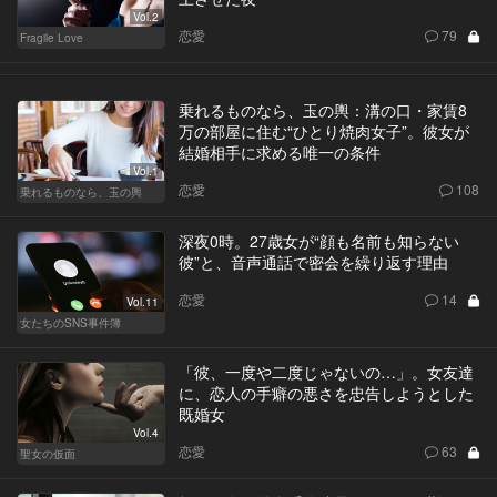
Vol.2
恋愛
79
Fragile Love
乗れるものなら、玉の輿：溝の口・家賃8
万の部屋に住む“ひとり焼肉女子”。彼女が
結婚相手に求める唯一の条件
Vol.1
恋愛
108
乗れるものなら、玉の輿
深夜0時。27歳女が“顔も名前も知らない
彼”と、音声通話で密会を繰り返す理由
恋愛
14
Vol.11
女たちのSNS事件簿
「彼、一度や二度じゃないの…」。女友達
に、恋人の手癖の悪さを忠告しようとした
既婚女
Vol.4
恋愛
63
聖女の仮面