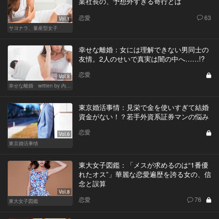
業社長の、予想外すぎる奇行とは
恋愛
63
Vol.1
サヨナラ、量産型女子
幸せな離婚：女には理解できない男同士の
友情。2人のせいで真実は闇の中へ……!?
恋愛
Vol.8
幸せな離婚 written by 内埜さくら
東京婚活事情：見栄で金を使いすぎて結婚
資金がない！？若手外資系証券マンの悩み
恋愛
Vol.6
東京婚活事情
東大女子図鑑：「メスが求めるのは“1番優
れたオス”」華麗な恋愛遍歴を誇る女の、信
念と誤算
Vol.8
恋愛
76
東大女子図鑑