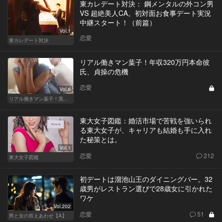
東カレデート対決： 鋼メンタルの外コン男
VS 超絶美人CA。初対面お食事デート実況
中継スタート！（前篇）
Vol.1
恋愛
東カレデート対決
リアル働きマン葉子！年収320万円本命彼
氏、貞操の危機
恋愛
Vol.6
リアル働きマン葉子！黒革の編集手帳 written by 内埜さくら
東大女子図鑑：婚活市場で苦戦を強いられ
る東大女子が、キャリアも結婚も手に入れ
た秘策とは。
Vol.1
恋愛
212
東大女子図鑑
初デートは溜池山王のダイニングバー。32
歳男がレストラン選びで28歳女に引かれた
ワケ
Vol.202
恋愛
51
男と女の答えあわせ【A】