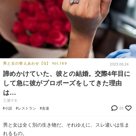
男と女の答えあわせ【Q】 Vol.169
2023.06.24
諦めかけていた、彼との結婚。交際4年目に
して急に彼がプロポーズをしてきた理由
は…
三浦マキ
#小説
#レストラン
#友達
25
男と女は全く別の生き物だ。それゆえに、スレ違いは生ま
れるもの。