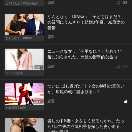
恋愛
123
ごきげんよう時代を過ぎても
なんとなく、DINKS：「子どもはまだ？」
の質問にうんざり！結婚3年目、32歳妻の
憂鬱
Vol.1
恋愛
なんとなく、DINKS
ニュースな女：「今更なに？」別れて1年
後に知らされた、元彼の衝撃的な告白
恋愛
111
Vol.1
ニュースな女
ついに"成し遂げた”！？女の勝利の高笑い
が、広尾の朝に響き渡る...？
恋愛
Vol.11
＃東京悪女伝説
愛しのドS妻：女を甘く見るなかれ。たっ
た1日で夫の浮気相手を探した妻が迫る、
非情な選択