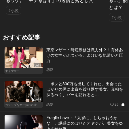
るワケ。「モテるはず」の過信と落とし穴
る…」彼
とは？
#小説
#小説
おすすめ記事
東京マザー：時短勤務は戦力外？！育休あ
けの女性がぶつかる、よけいな気遣いと圧
力
Vol.1
恋愛
東京マザー
「ポンと300万も出してくれた」出会った
ばかりの男に出資を繰り返す美女。真相を
探るべく、バーを訪れると…
Vol.8
恋愛
26
ゴシップな女ー嫌われ者のカレンが死んだー
Fragile Love：「丸裸に、しちゃおうか
な」。誘惑にのぼせたオヤジが、美女を炎
上させた夜