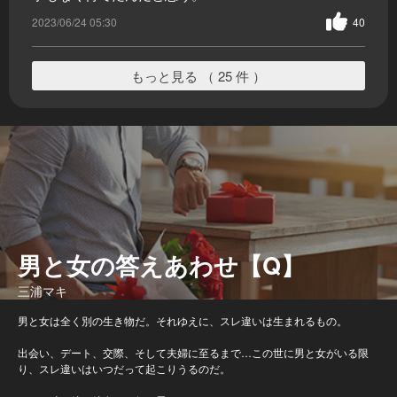
2023/06/24 05:30
40
もっと見る （ 25 件 ）
男と女の答えあわせ【Q】
三浦マキ
男と女は全く別の生き物だ。それゆえに、スレ違いは生まれるもの。
出会い、デート、交際、そして夫婦に至るまで…この世に男と女がいる限
り、スレ違いはいつだって起こりうるのだ。