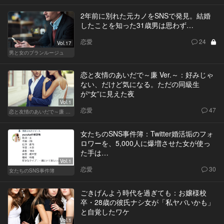
2年前に別れた元カノをSNSで発見。結婚
したことを知った31歳男は思わず…
恋愛
24
Vol.17
男と女のブランルージュ
恋と友情のあいだで～廉 Ver.～：好みじゃ
ない、だけど気になる。ただの同級生
が“女”に見えた夜
Vol.1
恋愛
47
恋と友情のあいだで～廉 Ver.～
女たちのSNS事件簿：Twitter婚活垢のフォ
ロワーを、5,000人に爆増させた女が使っ
た手は…
Vol.1
恋愛
30
女たちのSNS事件簿
ごきげんよう時代を過ぎても：お嬢様校
卒・28歳の彼氏ナシ女が「私ヤバいかも」
と自覚したワケ
Vol.1