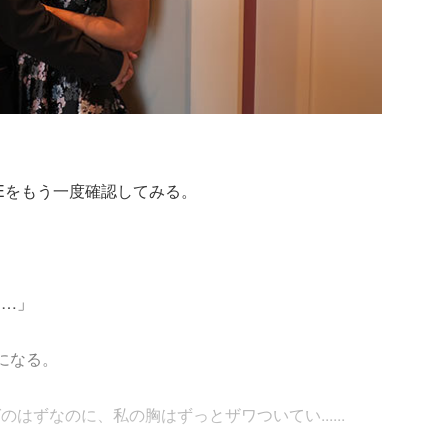
NEをもう一度確認してみる。
な…」
になる。
はずなのに、私の胸はずっとザワついてい......