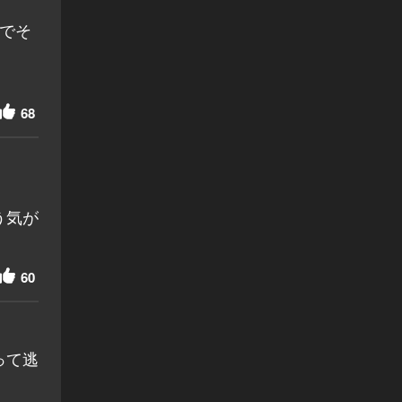
でそ
68
う気が
60
って逃