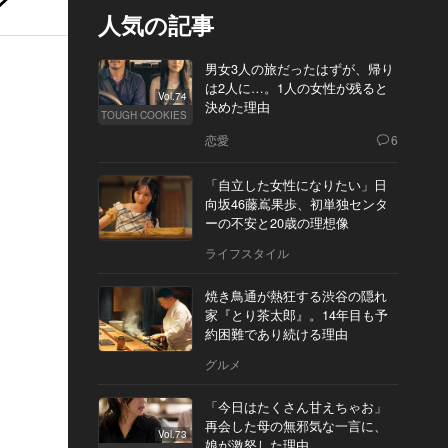
人気の記事
男女3人の旅だったはずが、帰り
は2人に…。1人の女性が残ると
Vol.74
決めた理由
TOUGH COOKIES
恋愛
6
「自立した女性になりたい」日
向坂46藤嶌果歩、初単独センタ
ーの不安と20歳の理想像
ライフスタイル
焼き鳥通が熱狂する渋谷の隠れ
家『とり茶太郎』。14年目も予
約困難であり続ける理由
グルメ
「今日はたくさん甘えちゃお」
再会した母の無邪気な一言に、
Vol.73
娘が激怒した理由