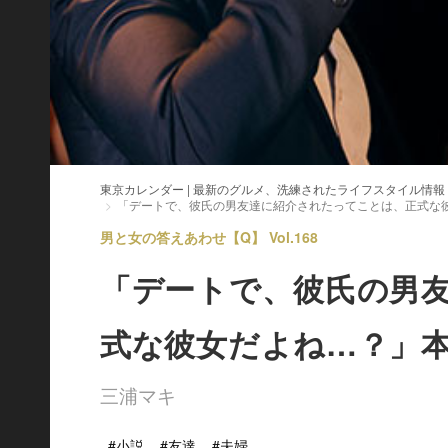
東京カレンダー | 最新のグルメ、洗練されたライフスタイル情報
「デートで、彼氏の男友達に紹介されたってことは、正式な
男と女の答えあわせ【Q】 Vol.168
「デートで、彼氏の男
式な彼女だよね…？」
三浦マキ
#小説
#友達
#夫婦