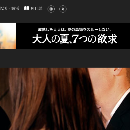
新のグルメ、洗練されたライフスタイル情報
恋活・婚活
月刊誌