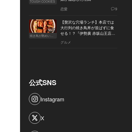
TOUGH COOKIES
恋愛
9
【贅沢な穴場ランチ】本店では
大行列の焼き鳥丼が並ばずに食
Vol.7
せる！？『伊勢廣 赤坂山王店』
焼き鳥が艶めいてきた
へ
グルメ
公式SNS
Instagram
X