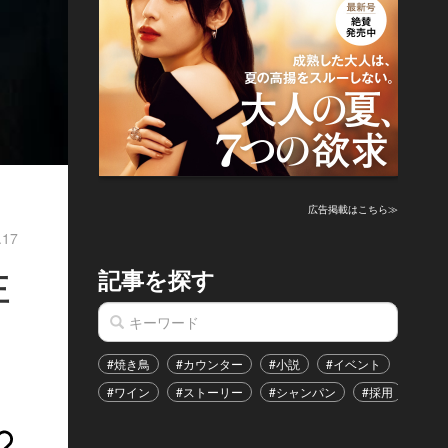
広告掲載はこちら≫
.17
記事を探す
正
#焼き鳥
#カウンター
#小説
#イベント
#港区
#ワイン
#ストーリー
#シャンパン
#採用
#恋