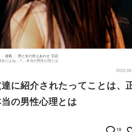
連載
男と女の答えあわせ【Q】
彼女だよね…？」本当の男性心理とは
2023.06
友達に紹介されたってことは、
本当の男性心理とは
19