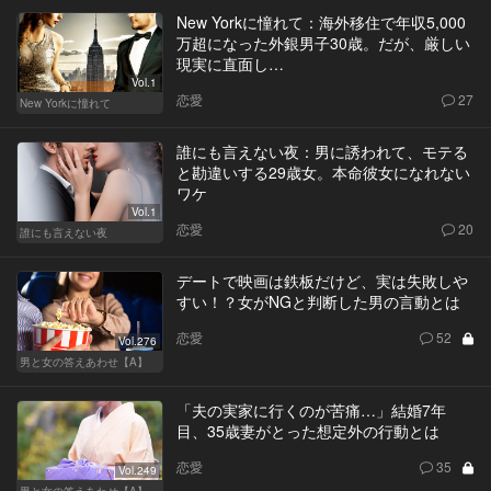
New Yorkに憧れて：海外移住で年収5,000
万超になった外銀男子30歳。だが、厳しい
現実に直面し…
Vol.1
恋愛
27
New Yorkに憧れて
誰にも言えない夜：男に誘われて、モテる
と勘違いする29歳女。本命彼女になれない
ワケ
Vol.1
恋愛
20
誰にも言えない夜
デートで映画は鉄板だけど、実は失敗しや
すい！？女がNGと判断した男の言動とは
恋愛
52
Vol.276
男と女の答えあわせ【A】
「夫の実家に行くのが苦痛…」結婚7年
目、35歳妻がとった想定外の行動とは
恋愛
35
Vol.249
男と女の答えあわせ【A】