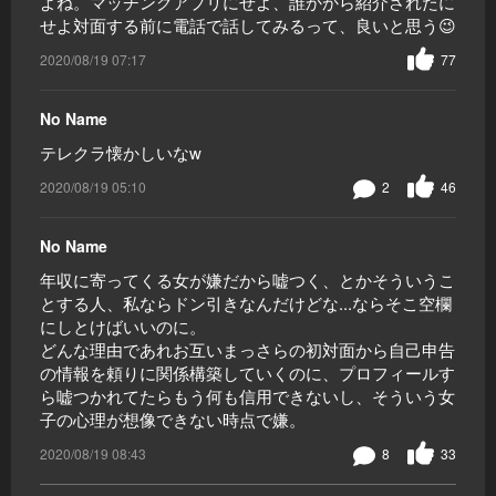
よね。マッチングアプリにせよ、誰かから紹介されたに
せよ対面する前に電話で話してみるって、良いと思う😉
2020/08/19 07:17
77
No Name
テレクラ懐かしいなw
2020/08/19 05:10
2
46
No Name
年収に寄ってくる女が嫌だから嘘つく、とかそういうこ
とする人、私ならドン引きなんだけどな...ならそこ空欄
にしとけばいいのに。
どんな理由であれお互いまっさらの初対面から自己申告
の情報を頼りに関係構築していくのに、プロフィールす
ら嘘つかれてたらもう何も信用できないし、そういう女
子の心理が想像できない時点で嫌。
2020/08/19 08:43
8
33