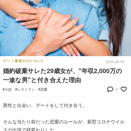
デート事情2020 Vol.3
2020.08.19
婚約破棄サレた29歳女が、"年収2,000万の
一途な男"と付き合えた理由
#小説
#レストラン
#恋愛
37
異性と出会い、デートをして付き合う。
そんな当たり前だった恋愛のルールが、新型コロナウイル
スの出現で様変わりした。