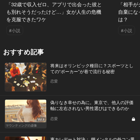
「32歳で収入ゼロ、アプリで出会った彼と
「相手が
も別れそうだったけど…」女が人生の危機
自棄にな
を克服できたワケ
は？
#小説
#小説
おすすめ記事
将来はオリンピック種目に？スポーツとし
ての“ポーカー”が巷で流行る秘密
恋愛
偽りなき幸せの為に。東京で、他人の評価
軸に左右されない男性選びはできるのか
恋愛
Vol.8
マウンティングの虚像
東カレデート対決： 鋼メンタルの外コン男