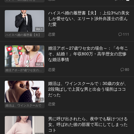
ハイスペ婚の履歴書【夫】：上位3%の美女
しか愛せない、エリート渉外弁護士の歪ん
だ愛
Vol.1
恋愛
111
ハイスペ婚の履歴書【夫】
婚活アポ～27歳ワセ女の場合～：「今年こ
そ、結婚！」年収800万・高学歴女の悲惨
な婚活事情
Vol.1
恋愛
80
婚活アポ～27歳ワセ女の場合～
婚活は、ワインスクールで：30歳の女が、
2段飛ばしで上質な男と出会う場所はココ
だった
Vol.1
恋愛
婚活は、ワインスクールで
男に呼び出されたら、夜中でも駆けつける
女。呼ばれた彼の部屋で耳にしてしまった
コト