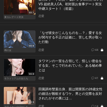
VS 超絶美人CA。初対面お食事デート実況
中継スタート！（前篇）
Vol.1
恋愛
東カレデート対決
「なぜ彼女がこんなものを…？」愛する女
が関与する不正の証拠に、苦しむ男が取っ
た行動
Vol.9
恋愛
44
噂の女
タワマンの一室を占領して、怪しい密会を
する女。そこで行われていた、ある秘め事
とは
Vol.9
恋愛
41
モラトリアムの女たち
田園調布雙葉出身、親は開業医の28歳女性
の婚活が難航するワケ。男との交際を反対
されたがその裏には…
Vol.9
恋愛
14
マティーニのほかにも