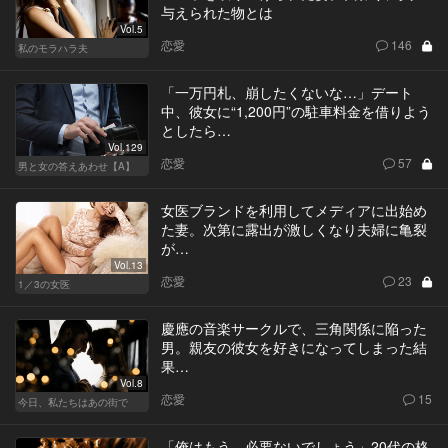
与えられた物とは
Vol.5
恋愛
146
私のモラハラ夫
「一万円札、崩したくないな…」デート
中、彼女に“1,200円”の駐車料金を借りよう
としたら…
Vol.129
恋愛
57
男と女の答えあわせ【A】
女医ブランドを利用してメディアに出始め
た妻。次第に露出が激しくなり夫婦に亀裂
が…
Vol.13
恋愛
23
1／3の女医
慶應の音楽サークルで、三角関係に陥った
男。親友の彼女を好きになってしまった結
果…
Vol.8
恋愛
15
今日、私たちはあの街で
「俺はもう、必要ないでしょう」20代の格