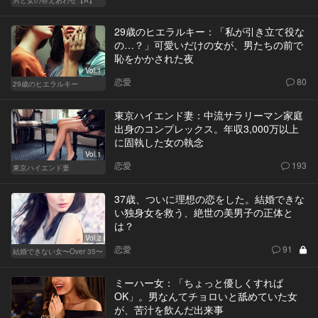
29歳のヒエラルキー：「私が引き立て役な
の…？」可愛いだけの女が、男たちの前で
恥をかかされた夜
Vol.1
恋愛
80
29歳のヒエラルキー
東京ハイエンド妻：中流サラリーマン家庭
出身のコンプレックス。年収3,000万以上
に固執した女の執念
Vol.1
恋愛
193
東京ハイエンド妻
37歳、ついに理想の恋をした。結婚できな
い独身女を救う、絶世の美男子の正体と
は？
Vol.2
恋愛
91
結婚できない女〜Over 35〜
ミーハー女：「ちょっと優しくすれば
OK」。男なんてチョロいと舐めていた女
が、苦汁を飲んだ出来事