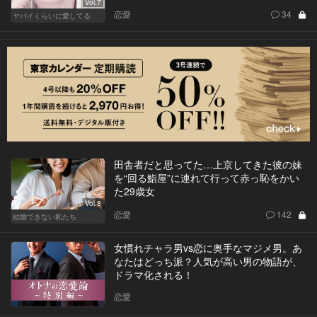
Vol.7
恋愛
34
ヤバイくらいに愛してる
田舎者だと思ってた…上京してきた彼の妹
を“回る鮨屋”に連れて行って赤っ恥をかい
た29歳女
Vol.8
恋愛
142
結婚できない私たち
女慣れチャラ男vs恋に奥手なマジメ男。あ
なたはどっち派？人気が高い男の物語が、
ドラマ化される！
恋愛