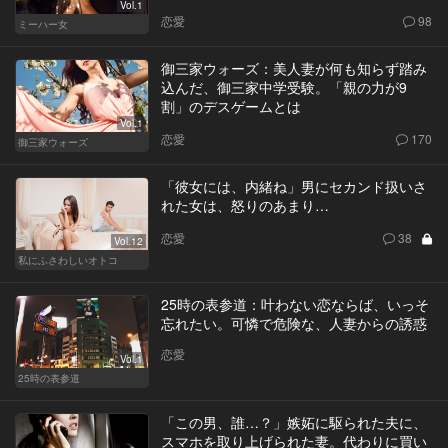
Vol.1
恋愛
98
ミーハー女
御三家ウォーズ：美人妻が何も知らず踏み
込んだ、御三家中学受験。「親の力が9
割」のデスゲームとは
Vol.1
恋愛
170
御三家ウォーズ
「彼女には、内緒ね」男にセカンド扱いさ
れた女は、怒りのあまり…
恋愛
38
Vol.12
私にふさわしいオトコ
25時の表参道：叶わない恋ならば、いっそ
忘れたい。可憐で危険な、人妻からの誘惑
恋愛
Vol.1
25時の表参道
「この男、誰…？」嫉妬に駆られた夫に、
スマホを取り上げられた妻。代わりに買い