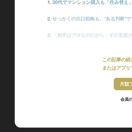
1.
30代でマンション購入も「住み替え
2.
せっかくの出口戦略も、“ある判断”
3.
「相手はプロなのだから」その安易
この記事の続
またはアプリ
月額
会員