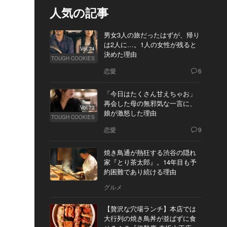
人気の記事
男女3人の旅だったはずが、帰り
は2人に…。1人の女性が残ると
Vol.74
決めた理由
TOUGH COOKIES
恋愛
6
「今日はたくさん甘えちゃお」
再会した母の無邪気な一言に、
Vol.73
娘が激怒した理由
TOUGH COOKIES
恋愛
9
焼き鳥通が熱狂する渋谷の隠れ
家『とり茶太郎』。14年目も予
約困難であり続ける理由
グルメ
【贅沢な穴場ランチ】本店では
大行列の焼き鳥丼が並ばずに食