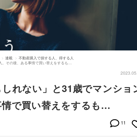
連載
不動産購入で損する人、得する人
入。その後、ある事情で買い替えをするも…
2023.05
しれない」と31歳でマンショ
事情で買い替えをするも…
11