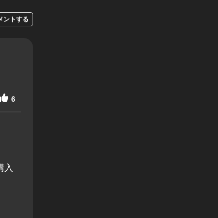
メントする
6
購入