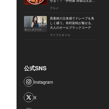
せる！？『伊勢廣 赤坂山王店』
へ
グルメ
異素材の立体感でドレープを美
しく纏う。有村架純が魅せる、
Vol.53
大人のオールブラックコーデ
東カレ女子の作り方
ライフスタイル
公式SNS
Instagram
X