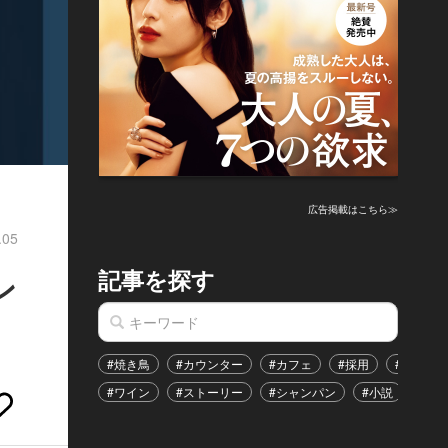
広告掲載はこちら≫
.05
記事を探す
ン
#焼き鳥
#カウンター
#カフェ
#採用
#恋愛
#ワイン
#ストーリー
#シャンパン
#小説
#イ