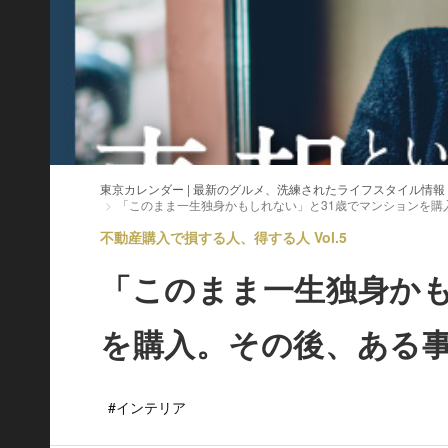
東京カレンダー | 最新のグルメ、洗練されたライフスタイル情報
「このまま一生独身かもしれない」と31歳でマンションを購
不動産購入で損する人、得する人 Vol.5
「このまま一生独身かも
を購入。その後、ある
#インテリア