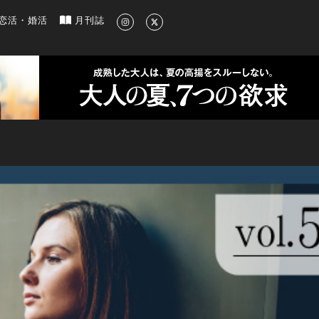
新のグルメ、洗練されたライフスタイル情報
恋活・婚活
月刊誌