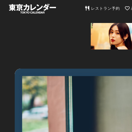
東京カレンダー | 最
レストラン予約