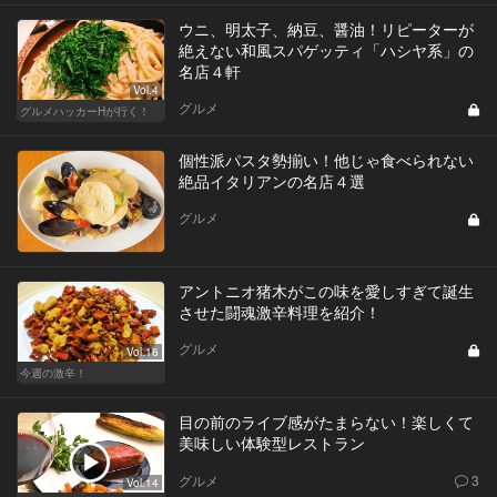
ウニ、明太子、納豆、醤油！リピーターが
絶えない和風スパゲッティ「ハシヤ系」の
名店４軒
Vol.4
グルメ
グルメハッカーHが行く！
個性派パスタ勢揃い！他じゃ食べられない
絶品イタリアンの名店４選
グルメ
アントニオ猪木がこの味を愛しすぎて誕生
させた闘魂激辛料理を紹介！
グルメ
Vol.16
今週の激辛！
目の前のライブ感がたまらない！楽しくて
美味しい体験型レストラン
グルメ
3
Vol.14