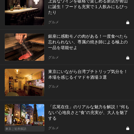
上質なワインを破格で楽しめる新店が青山
に誕生！フードも充実で１人飲みにもぴっ
たり
グルメ
銀座に感動モノの肉がある！一度食べたら
忘れられない、専属の焼き師による極上の
一品を堪能せよ
グルメ
東京にいながら台湾プチトリップ気分を！
本場を感じるイマドキ酒場３選
グルメ
「広尾在住」のリアルな魅力を解説！“何も
ない”心地良さと“食”の充実が、大人を魅了
する
Vol.32
グルメ
東京ご近所探訪