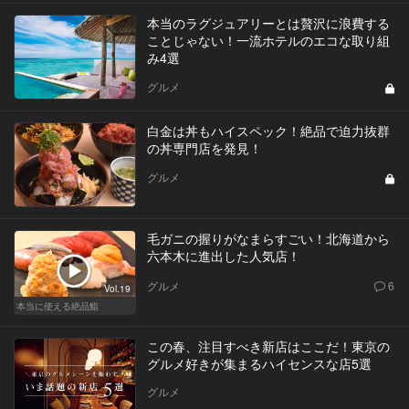
本当のラグジュアリーとは贅沢に浪費する
ことじゃない！一流ホテルのエコな取り組
み4選
グルメ
白金は丼もハイスペック！絶品で迫力抜群
の丼専門店を発見！
グルメ
毛ガニの握りがなまらすごい！北海道から
六本木に進出した人気店！
グルメ
6
Vol.19
本当に使える絶品鮨
この春、注目すべき新店はここだ！東京の
グルメ好きが集まるハイセンスな店5選
グルメ