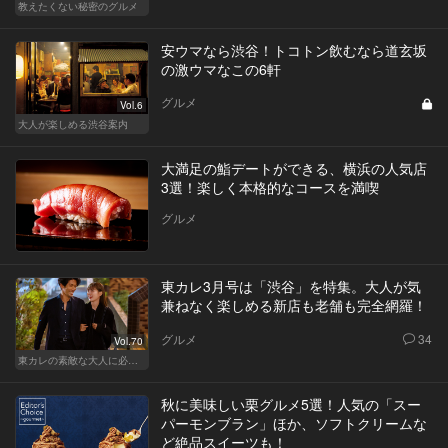
教えたくない秘密のグルメ
安ウマなら渋谷！トコトン飲むなら道玄坂
の激ウマなこの6軒
グルメ
Vol.6
大人が楽しめる渋谷案内
大満足の鮨デートができる、横浜の人気店
3選！楽しく本格的なコースを満喫
グルメ
東カレ3月号は「渋谷」を特集。大人が気
兼ねなく楽しめる新店も老舗も完全網羅！
グルメ
34
Vol.70
東カレの素敵な大人に必要なこと
秋に美味しい栗グルメ5選！人気の「スー
パーモンブラン」ほか、ソフトクリームな
ど絶品スイーツも！