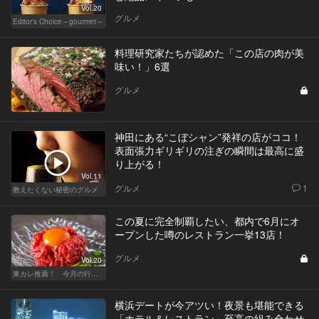
Vol.20
グルメ
Editor's Choice～gourmet～
料理研究家たちが認めた「この店の肉が美
味い！」6選
グルメ
神田にある“こぼシャン”発祥の店がココ！
表面張力ギリギリの注ぎの瞬間は最高に盛
り上がる！
Vol.11
グルメ
1
教えたくない秘密のグルメ
この夏に完全制覇したい、都内で6月にオ
ープンした噂のレストラン一挙13店！
グルメ
Vol.20
東カレ推薦！ 今月の行くべき店
横浜デートが今アツい！夜景も堪能できる
「ホテル＆レストラン」至高の組み合わせ