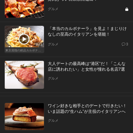
グルメ
「本当のカルボナーラ」を見よ！まじりけ
なしの至高のイタリアンを堪能！
グルメ
3
Vol.3
東京屈指の絶品カルボナーラ！すぐに行きたくなる美味しい人気店
大人デートの最高峰は“港区”だ！「こんな
店に誘われたい」と女性が憧れる名店7選
グルメ
ワイン好きな相手とのデートで行きたい！
いま話題の“生ハム”が主役のイタリアンへ
グルメ