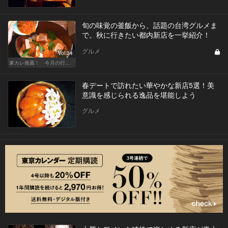
旬の味覚の釜飯から、話題の台湾グルメま
で。秋に行きたい都内新店を一挙紹介！
グルメ
Vol.34
東カレ推薦！ 今月の行くべき店
春デートで訪れたい華やかな新店5選！美
意識を感じられる逸品を堪能しよう
グルメ