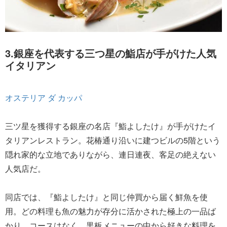
3.銀座を代表する三つ星の鮨店が手がけた人気
イタリアン
オステリア ダ カッパ
三ツ星を獲得する銀座の名店『鮨よしたけ』が手がけたイ
タリアンレストラン。花椿通り沿いに建つビルの5階という
隠れ家的な立地でありながら、連日連夜、客足の絶えない
人気店だ。
同店では、『鮨よしたけ』と同じ仲買から届く鮮魚を使
用。どの料理も魚の魅力が存分に活かされた極上の一品ば
かり。コースはなく、黒板メニューの中から好きな料理を