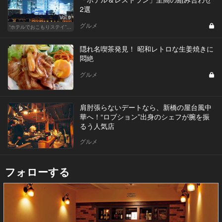
2選
Vol.9
グルメ
“ホテルでおこもりステイ”が大人デートに最高の選択だ
隠れ名喫茶発見！ 昭和レトロな生姜焼きに
悶絶
グルメ
肩肘張らないデートなら、新橋の屋台風中
華へ！“ロブション”出身のシェフが腕を振
るう人気店
グルメ
フォローする