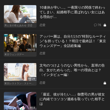
10連休が辛い…。一夜限りの関係で終わっ
てしまい、結婚相手に選ばれない女にはあ
る理由が…
Vol.109
恋愛
76
男と女の答えあわせ【Q】
アッパー層は、自分だけの”特別なルーティ
ン”を持っている！？明日で最終話！「東京
ウェンズデー」全話総集編
Vol.12
恋愛
東京ウェンズデー
文句のつけようのない男性から、直球の告
白。女がためらった、唯一の理由とは？
〈インタビュー編〉
Vol.28
恋愛
東京レストラン・ストーリー
「最近、彼が冷たい…」御曹司の男が彼女
に内緒でコソコソ連絡を取っていた相手と
は
Vol.6