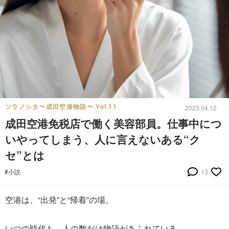
ソラノシタ〜成田空港物語〜 Vol.11
2023.04.12
成田空港免税店で働く美容部員。仕事中につ
いやってしまう、人に言えないある“ク
セ”とは
#小説
13
空港は、“出発”と“帰着”の場。
いつの時代も、人の数だけ物語があふれている。