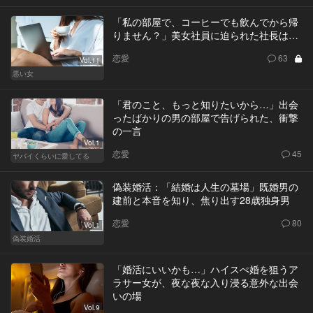
「私の部屋で、コーヒーでも飲んでから帰
りません？」美女社員に迫られた社長は…
恋愛
63
Vol.11
悪い女
「君のこと、もっと知りたいから…」出会
ったばかりの男の部屋で告げられた、衝撃
の一言
Vol.1
恋愛
45
ヤバイくらいに愛してる
偽装婚活：「結婚は人生の墓場」既婚男の
建前と本音を知り、焦り出す28歳独身男
恋愛
80
Vol.1
偽装婚活
「婚活にいいかも…」ハイスぺ婚を狙うア
ラサー女が、夜な夜な入り浸る意外な出会
いの場
Vol.9