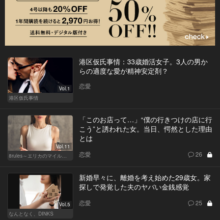
港区仮氏事情：33歳婚活女子。3人の男か
らの適度な愛が精神安定剤？
恋愛
Vol.1
港区仮氏事情
「このお店って…」“僕の行きつけの店に行
こう”と誘われた女。当日、愕然とした理由
とは
Vol.11
恋愛
26
8rules～エリカのマイルール～
新婚早々に、離婚を考え始めた29歳女。家
探しで発覚した夫のヤバい金銭感覚
恋愛
25
Vol.5
なんとなく、DINKS