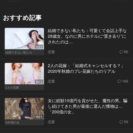
おすすめ記事
結婚できない私たち：可愛くて会話上手な
28歳女。なのに男にホテルに“置き去り”に
されたのは…
Vol.1
恋愛
66
結婚できない私たち
2人の花嫁：「結婚式キャンセルする？」
2020年秋婚のプレ花嫁たちのリアル
恋愛
166
Vol.1
2人の花嫁
女に総額10億円を貢がせた、魔性の男。騙
し続けてきた男が最後に選んだ獲物は…
「200億の女」
Vol.1
恋愛
59
200億の女