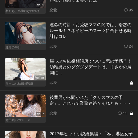
Vol.1
恋愛
95
私たち、出逢わなければよかった
運命の時計：お受験ママの間では、暗黙の
ルール！？ネイビーのスーツに合わせる時
計はコレ
Vol.1
恋愛
24
運命の時計
崖っぷち結婚相談所：ついに恋の予感？！
幼稚男とのグダグダデートは、まさかの展
開に...
Vol.10
恋愛
崖っぷち結婚相談所
後輩男から聞かれた「クリスマスの予
定」。これって業務連絡？それとも・・・
恋愛
44
Vol.7
青田買いのスゝメ
2017年ヒット小説総集編：「私、港区女子