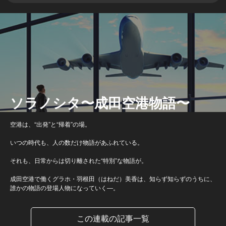
ソラノシタ〜成田空港物語〜
空港は、“出発”と“帰着”の場。
いつの時代も、人の数だけ物語があふれている。
それも、日常からは切り離された“特別”な物語が。
成田空港で働くグラホ・羽根田（はねだ）美香は、知らず知らずのうちに、
誰かの物語の登場人物になっていく―。
この連載の記事一覧