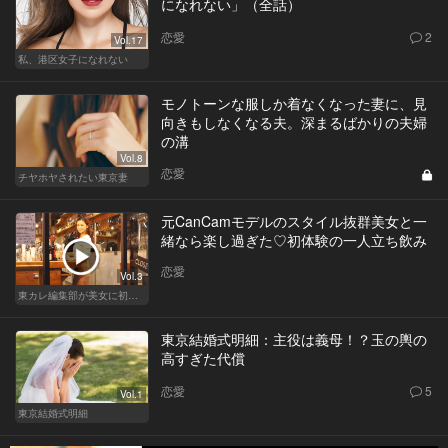
になれない」（全話）
恋愛
2
Vol.17
私、港区女子になれない
モノトーンな服しか着なくなった妻に、見
向きもしなくなる夫。深まるばかりの夫婦
の溝
Vol.8
恋愛
チヤホヤされたい東京妻
元CanCamモデルのスタイル抜群美女と一
緒なら楽し過ぎた♡初体験の一人立ち飲み
恋愛
Vol.3
東カレ編集部が美女に初体験させてみた
東京結婚式明細：主役は義母！？玉の輿の
高すぎた代償
恋愛
5
Vol.1
東京結婚式明細