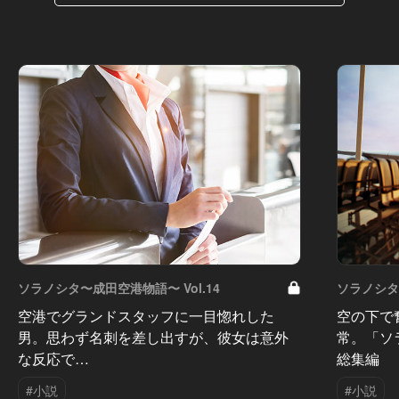
ソラノシタ〜成田空港物語〜 Vol.14
ソラノシタ〜
空港でグランドスタッフに一目惚れした
空の下で
男。思わず名刺を差し出すが、彼女は意外
常。「ソ
な反応で…
総集編
#小説
#小説