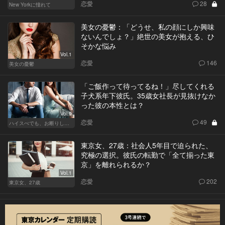
恋愛
28
New Yorkに憧れて
美女の憂鬱：「どうせ、私の顔にしか興味
ないんでしょ？」絶世の美女が抱える、ひ
そかな悩み
Vol.1
恋愛
146
美女の憂鬱
「ご飯作って待ってるね！」尽してくれる
子犬系年下彼氏。35歳女社長が見抜けなか
った彼の本性とは？
Vol.9
恋愛
49
ハイスぺでも、お断りします！
東京女、27歳：社会人5年目で迫られた、
究極の選択。彼氏の転勤で「全て揃った東
京」を離れられるか？
Vol.1
恋愛
202
東京女、27歳