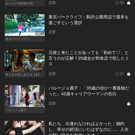
恋愛
36
女たちのSNS事件簿
東京パークライフ：駒沢公園周辺で週末を
過ごすという選択
恋愛
Vol.1
東京パークライフ
元彼と来たことがあっても「初めて♡」と
言うのが正解？29歳女が和食店で犯したミ
ス
Vol.221
恋愛
21
男と女の答えあわせ【A】
バルージョ麗子：「35歳の頃が一番孤独だ
った」42歳キャリアウーマンの告白
恋愛
Vol.6
バルージョ麗子
私たち、出逢わなければよかった：婚約
し、幸せの絶頂にいたはずなのに…。人生
が狂い始めた出会いとは