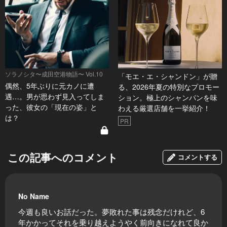
ソラノシタ〜成田空港物語〜 Vol.10
「モエ・エ・シャンドン」が贈
偶然、5年ぶりに元カノに遭
る、2026年夏の特別なプロモー
遇…。男が思わず見入ってしま
ション。極上のシャンパンを味
った、彼女の「現在の姿」と
わえる厳選店舗を一挙紹介！
は？
PR
この記事へのコメント
コメントする
No Name
今週も良いお話だった。夢敗れた事は残念だけれど、6
年かかってそれを乗り越えようやく前向きになれて良か