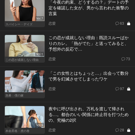
「今夜の約束、どうするの？」デートの予
定を確認した女が、男から言われた衝撃の
言葉
Vol.7
恋愛
63
スパイシー・デイズ
この恋が成就しない理由：既読スルーばか
りのカレ。「熱がでた」と送ってみると、
予想外の反応で…
Vol.1
恋愛
73
この恋が成就しない理由
「この女性とはちょっと…」出会って数分
で男を幻滅させてしまったワケ
恋愛
97
Vol.3
急募：僕の嫁
夜中に呼び出され、万札を渡して帰され
る…。都合のいい関係に終止符を打つため
の、究極の2択
Vol.9
恋愛
28
本命昇格・虎の巻