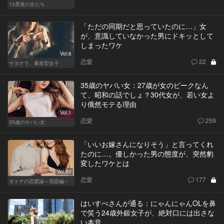
12星座の女たち
「ただの同期だと思っていたのに…」女
が、意識していなかった男にドキッとして
しまったワケ
Vol.6
恋愛
22
サヨナラ、量産型女子
35歳のヤバい女：27歳が女のピークなん
て、昭和の話でしょ？30代女が、若い女よ
り俄然モテる理由
Vol.1
恋愛
259
35歳のヤバい女
「いいお嫁さんになりそう」と言ってくれ
たのに…。優しかった男の態度が、突然豹
変したワケとは
Vol.60
恋愛
177
オトナの恋愛論～宿題編～
はいすぺさんが通る：にゃんにゃんOLを鼻
で笑う24歳外銀女子が、絶対口には出さな
い本音