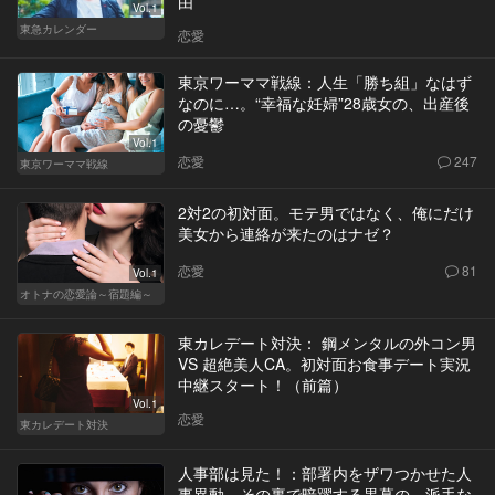
由
Vol.1
東急カレンダー
恋愛
東京ワーママ戦線：人生「勝ち組」なはず
なのに…。“幸福な妊婦”28歳女の、出産後
の憂鬱
Vol.1
恋愛
247
東京ワーママ戦線
2対2の初対面。モテ男ではなく、俺にだけ
美女から連絡が来たのはナゼ？
恋愛
81
Vol.1
オトナの恋愛論～宿題編～
東カレデート対決： 鋼メンタルの外コン男
VS 超絶美人CA。初対面お食事デート実況
中継スタート！（前篇）
Vol.1
恋愛
東カレデート対決
人事部は見た！：部署内をザワつかせた人
事異動。その裏で暗躍する黒幕の、派手な