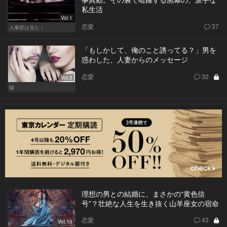
私生活
Vol.1
恋愛
37
人事部は見た！
「もしかして、俺のこと誘ってる？」男を
惑わした、人妻からのメッセージ
恋愛
32
Vol.5
嘘
理想の男との結婚に、まさかの“黄色信
号”？壮絶な人生を生き抜く山羊座女の宿命
恋愛
43
Vol.10