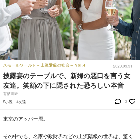
スモールワールド～上流階級の社会～ Vol.4
2023.03.31
披露宴のテーブルで、新婦の悪口を言う女
友達。笑顔の下に隠された恐ろしい本音
有栖川匠
#小説
#友達
13
東京のアッパー層。
その中でも、名家や政財界などの上流階級の世界は、驚く