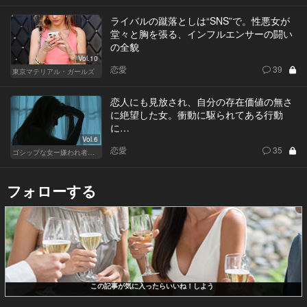
ライバルの蹴落としは“SNS”で。性悪女が
堂々と胸を張る、インフルエンサーの闘い
の全貌
Vol.10
恋愛
39
東京マテリアル・ガールズ
恋人にも見放され、自分の存在価値の無さ
に絶望した女。衝動に駆られてある行動
に…
Vol.6
恋愛
35
ゴシップな女ー嫌われ者のカレンが死んだー
フォローする
この記事が気に入ったらいいね！しよう