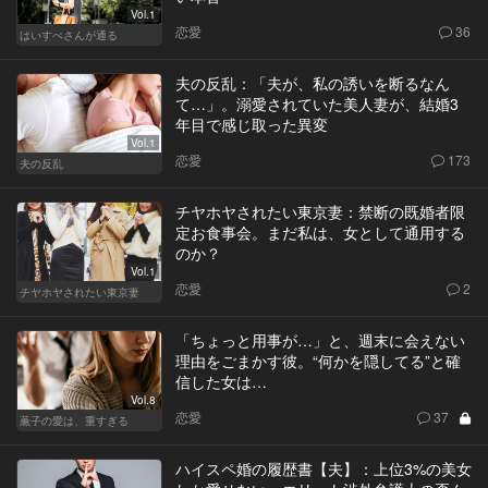
Vol.1
恋愛
36
はいすぺさんが通る
夫の反乱：「夫が、私の誘いを断るなん
て…」。溺愛されていた美人妻が、結婚3
年目で感じ取った異変
Vol.1
恋愛
173
夫の反乱
チヤホヤされたい東京妻：禁断の既婚者限
定お食事会。まだ私は、女として通用する
のか？
Vol.1
恋愛
2
チヤホヤされたい東京妻
「ちょっと用事が…」と、週末に会えない
理由をごまかす彼。“何かを隠してる”と確
信した女は…
Vol.8
恋愛
37
薫子の愛は、重すぎる
ハイスペ婚の履歴書【夫】：上位3%の美女