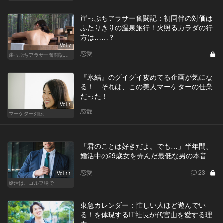
崖っぷちアラサー奮闘記：初同伴の対価は
ふたりきりの温泉旅行！火照るカラダの行
方は……？
Vol.7
恋愛
崖っぷちアラサー奮闘記 written by 内埜さくら
『氷結』のグイグイ攻めてる企画が気にな
る！ それは、この美人マーケターの仕業
だった！
Vol.1
恋愛
マーケター列伝
「君のことは好きだよ。でも…」半年間、
婚活中の29歳女を弄んだ最低な男の本音
恋愛
23
Vol.11
婚活は、ゴルフ場で
東急カレンダー：忙しい人ほど遊んでい
る！を体現するIT社長が代官山を愛する理