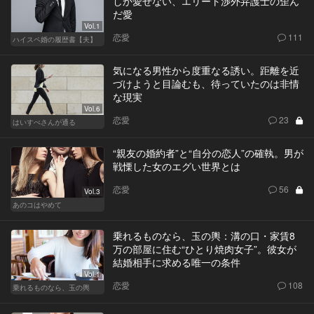
しか愛せない、エリート渉外弁護士の歪ん
だ愛
Vol.1
恋愛
111
ハイスペ婚の履歴書【夫】
気になる男性から度重なる誘い。距離を近
づけようと目論むも、待っていたのは非情
な現実
Vol.6
恋愛
23
はいすぺさんが通る
“親友の婚約者”と“自分の恋人”の確執。男が
戦慄した女のエグい世界とは
恋愛
56
Vol.3
あのコはやめて
乗れるものなら、玉の輿：溝の口・家賃8
万の部屋に住む“ひとり焼肉女子”。彼女が
結婚相手に求める唯一の条件
Vol.1
恋愛
108
乗れるものなら、玉の輿