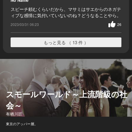
No Name
スピーチ頼むくらいだから、マサミはサエからのネガテ
ィブな感情に気付いていないのね？どうなることやら。
2023/03/31 06:23
26
もっと見る （ 13 件 ）
スモールワールド～上流階級の社
会～
有栖川匠
東京のアッパー層。