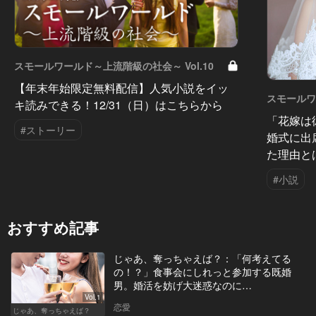
スモールワールド～上流階級の社会～ Vol.10
【年末年始限定無料配信】人気小説をイッ
スモールワ
キ読みできる！12/31（日）はこちらから
「花嫁は
#ストーリー
婚式に出
た理由と
#小説
おすすめ記事
じゃあ、奪っちゃえば？：「何考えてる
の！？」食事会にしれっと参加する既婚
男。婚活を妨げ大迷惑なのに…
Vol.1
恋愛
じゃあ、奪っちゃえば？