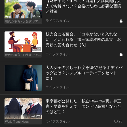
【麻布中高のすべて・前編】入試問題は大
人でも解けない？合格のために必要な習慣
と対策
Vol.47
ライフスタイル
現代の“教育・お受験”リアルドキュメント
枝光会に若葉会。「コネがないと入れな
い」といわれる、御三家幼稚園の真実：お
受験の答え合わせ【A】
Vol.25
ライフスタイル
現代の“教育・お受験”リアルドキュメント
大人女子のおしゃれ度をUPさせるボディバ
ッグとは？シンプルコーデのアクセント
に！
ライフスタイル
東京都が公開した「私立中学の学費」御三
家・早慶を抑えて、ダントツ高額となった
のはどこ？
Vol.170
ライフスタイル
25
World Trend News