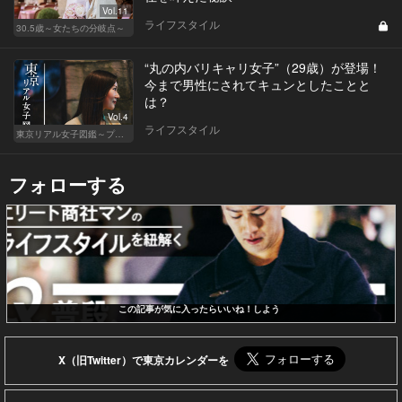
Vol.11
ライフスタイル
30.5歳～女たちの分岐点～
“丸の内バリキャリ女子”（29歳）が登場！
今まで男性にされてキュンとしたことと
は？
Vol.4
ライフスタイル
東京リアル女子図鑑～プロローグ編～
フォローする
この記事が気に入ったらいいね！しよう
X（旧Twitter）で東京カレンダーを