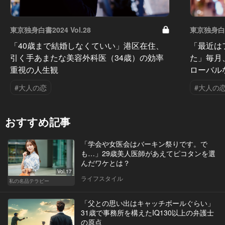
東京独身白書2024 Vol.28
東京独身白書2
「40歳まで結婚しなくていい」港区在住、
「最近は
引く手あまたな美容外科医（34歳）の効率
た」毎月
重視の人生観
ローバル
#大人の恋
#大人の
おすすめ記事
「学会や女医会はバーキン祭りです。で
も…」29歳美人医師があえてピコタンを選
んだワケとは？
Vol.17
ライフスタイル
私の名品テラピー
「父との思い出はキャッチボールぐらい」
31歳で事務所を構えたIQ130以上の弁護士
の原点