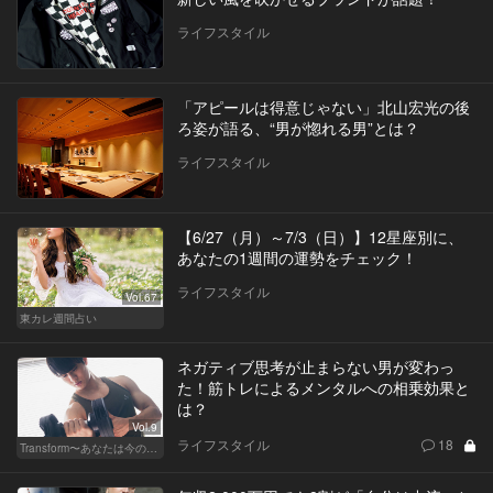
ライフスタイル
「アピールは得意じゃない」北山宏光の後
ろ姿が語る、“男が惚れる男”とは？
ライフスタイル
【6/27（月）～7/3（日）】12星座別に、
あなたの1週間の運勢をチェック！
ライフスタイル
Vol.67
東カレ週間占い
ネガティブ思考が止まらない男が変わっ
た！筋トレによるメンタルへの相乗効果と
は？
Vol.9
ライフスタイル
18
Transform〜あなたは今の自分に満足してますか？〜