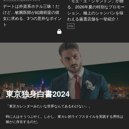
「モエ・エ・シャンドン」が贈
デートは外資系ホテル三昧！だ
る、2026年夏の特別なプロモー
けど…敏腕医師が結婚前提の彼
ション。極上のシャンパンを味
女に求める、3つの意外なポイン
わえる厳選店舗を一挙紹介！
ト
PR
東京独身白書2024
「東京カレンダーみたいな世界なんてあるわけない」。
時に人はそうつぶやく。しかし、東カレ的ライフスタイルを実践する男性は
確かに存在するのだ。