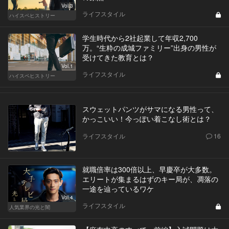
Vol.3
ライフスタイル
ハイスペヒストリー
学生時代から2社起業して年収2,700
万。“生粋の成城ファミリー”出身の男性が
受けてきた教育とは？
Vol.1
ライフスタイル
ハイスペヒストリー
スウェットパンツがサマになる男性って、
かっこいい！今っぽい着こなし術とは？
ライフスタイル
16
就職倍率は300倍以上、早慶卒が大多数。
エリートが集まるはずのキー局が、凋落の
一途を辿っているワケ
Vol.4
ライフスタイル
人気業界の光と闇