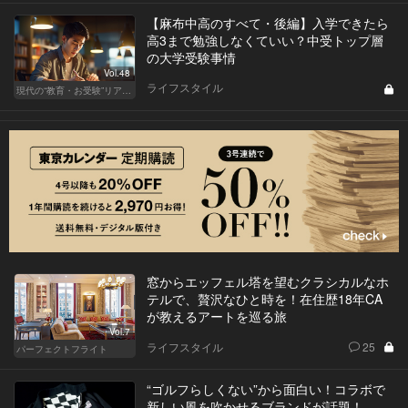
【麻布中高のすべて・後編】入学できたら
高3まで勉強しなくていい？中受トップ層
の大学受験事情
Vol.48
ライフスタイル
現代の“教育・お受験”リアルドキュメント
窓からエッフェル塔を望むクラシカルなホ
テルで、贅沢なひと時を！在住歴18年CA
が教えるアートを巡る旅
Vol.7
ライフスタイル
25
パーフェクトフライト
“ゴルフらしくない”から面白い！コラボで
新しい風を吹かせるブランドが話題！