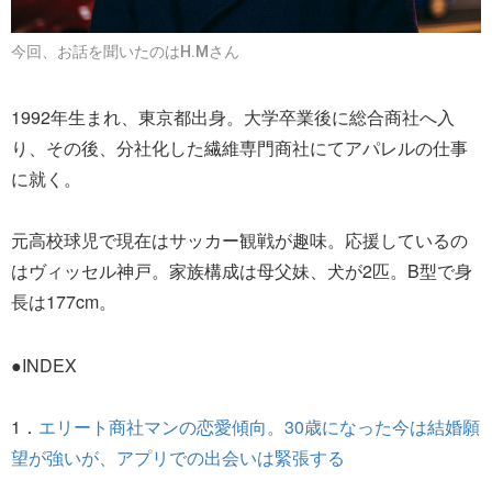
今回、お話を聞いたのはH.Mさん
1992年生まれ、東京都出身。大学卒業後に総合商社へ入
り、その後、分社化した繊維専門商社にてアパレルの仕事
に就く。
元高校球児で現在はサッカー観戦が趣味。応援しているの
はヴィッセル神戸。家族構成は母父妹、犬が2匹。B型で身
長は177cm。
●INDEX
1．
エリート商社マンの恋愛傾向。30歳になった今は結婚願
望が強いが、アプリでの出会いは緊張する