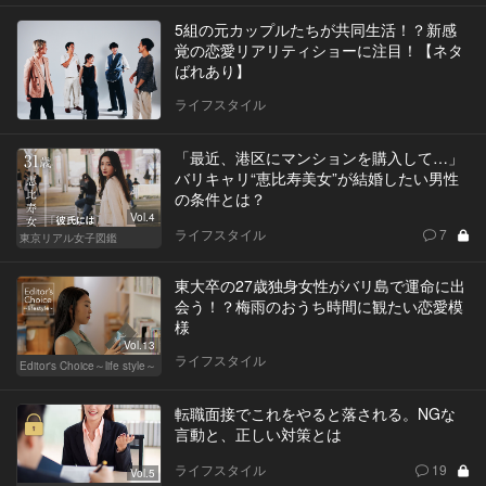
5組の元カップルたちが共同生活！？新感
覚の恋愛リアリティショーに注目！【ネタ
ばれあり】
ライフスタイル
「最近、港区にマンションを購入して…」
バリキャリ“恵比寿美女”が結婚したい男性
の条件とは？
Vol.4
ライフスタイル
7
東京リアル女子図鑑
東大卒の27歳独身女性がバリ島で運命に出
会う！？梅雨のおうち時間に観たい恋愛模
様
Vol.13
ライフスタイル
Editor's Choice～life style～
転職面接でこれをやると落される。NGな
言動と、正しい対策とは
ライフスタイル
19
Vol.5