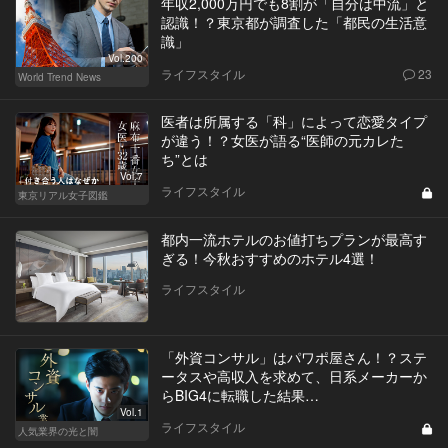
年収2,000万円でも8割が「自分は中流」と
認識！？東京都が調査した「都民の生活意
識」
Vol.200
ライフスタイル
23
World Trend News
医者は所属する「科」によって恋愛タイプ
が違う！？女医が語る“医師の元カレた
ち”とは
Vol.7
ライフスタイル
東京リアル女子図鑑
都内一流ホテルのお値打ちプランが最高す
ぎる！今秋おすすめのホテル4選！
ライフスタイル
「外資コンサル」はパワポ屋さん！？ステ
ータスや高収入を求めて、日系メーカーか
らBIG4に転職した結果…
Vol.1
ライフスタイル
人気業界の光と闇