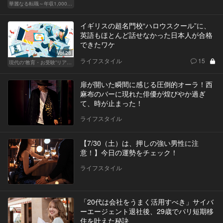
華麗なる転職～年収1,000万超の道～
イギリスの超名門校“ハロウスクール”に、
英語もほとんど話せなかった日本人が合格
できたワケ
Vol.28
ライフスタイル
15
現代の“教育・お受験”リアルドキュメント
扉が開いた瞬間に感じる圧倒的オーラ！西
麻布のバーに現れた俳優が煌びやか過ぎ
て、時が止まった！
ライフスタイル
【7/30（土）は、押しの強い男性に注
意！】今日の運勢をチェック！
ライフスタイル
「20代は会社をうまく活用すべき」サイバ
ーエージェント退社後、29歳でパリ短期移
住を叶えた秘訣