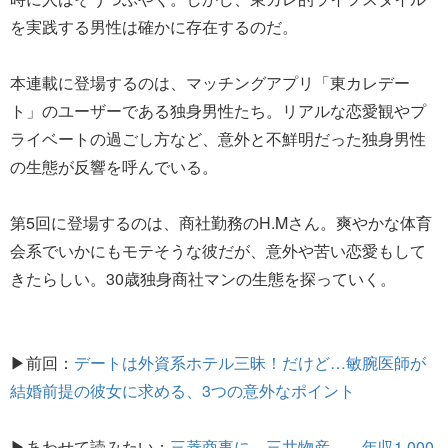
を実践する男性は確かに存在するのだ。
本連載に登場するのは、マッチングアプリ「東カレデー
ト」のユーザーである独身男性たち。リアルな恋愛観やプ
ライベートの過ごし方など、意外と不鮮明だった独身男性
の生態が反響を呼んでいる。
第5回に登場するのは、商社勤務のH.Mさん。爽やかな体育
会系でいかにもモテそうな彼だが、意外や苦い恋愛もして
きたらしい。30歳独身商社マンの生態を探っていく。
▶前回：
デートは外資系ホテル三昧！だけど…敏腕医師が
結婚前提の彼女に求める、3つの意外なポイント
▶あわせて読みたい：
三菱商事に、三井物産…。年収1,000